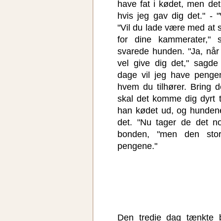
have fat i kødet, men det
hvis jeg gav dig det." -
"Vil du lade være med at 
for dine kammerater," 
svarede hunden. "Ja, når
vel give dig det," sagd
dage vil jeg have penge
hvem du tilhører. Bring d
skal det komme dig dyrt t
han kødet ud, og hundene
det. "Nu tager de det n
bonden, "men den sto
pengene."
Den tredie dag tænkte b