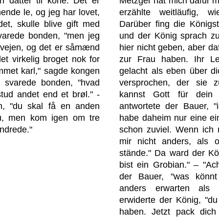
n datter til kone. Det er
Metzger hat mich dafür m
hende le, og jeg har lovet,
erzählte weitläufig, 
det, skulle blive gift med
Darüber fing die Königst
svarede bonden, "men jeg
und der König sprach zu
orvejen, og det er såmænd
hier nicht geben, aber da
t virkelig broget nok for
zur Frau haben. Ihr Le
ammet karl," sagde kongen
gelacht als eben über d
," svarede bonden, "hvad
versprochen, der sie 
tud andet end et brøl." -
kannst Gott für dein
en, "du skal få en anden
antwortete der Bauer, "i
nu, men kom igen om tre
habe daheim nur eine ein
ndrede."
schon zuviel. Wenn ich
mir nicht anders, als 
stände." Da ward der Kö
bist ein Grobian." – "Ac
der Bauer, "was könn
anders erwarten als R
erwiderte der König, "du
haben. Jetzt pack dich 