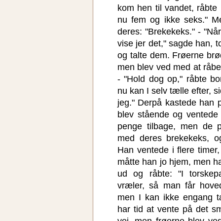
kom hen til vandet, råbte
nu fem og ikke seks." M
deres: "Brekekeks." - "Når 
vise jer det," sagde han,
og talte dem. Frøerne brø
men blev ved med at råbe
- "Hold dog op," råbte b
nu kan I selv tælle efter, s
jeg." Derpå kastede han 
blev stående og ventede 
penge tilbage, men de p
med deres brekekeks, o
Han ventede i flere timer, 
måtte han jo hjem, men ha
ud og råbte: "I torskep
vræler, så man får hove
men I kan ikke engang tæ
har tid at vente på det s
vej, men frøerne blev ve