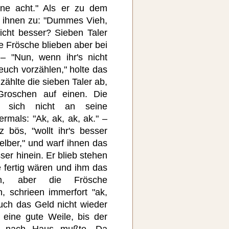
ine acht." Als er zu dem
r ihnen zu: "Dummes Vieh,
nicht besser? Sieben Taler
ie Frösche blieben aber bei
 – "Nun, wenn ihr's nicht
 euch vorzählen," holte das
ählte die sieben Taler ab,
Groschen auf einen. Die
n sich nicht an seine
rmals: "Ak, ak, ak, ak." –
z bös, "wollt ihr's besser
selber," und warf ihnen das
er hinein. Er blieb stehen
e fertig wären und ihm das
ten, aber die Frösche
, schrieen immerfort "ak,
uch das Geld nicht wieder
 eine gute Weile, bis der
r nach Haus mußte. Da