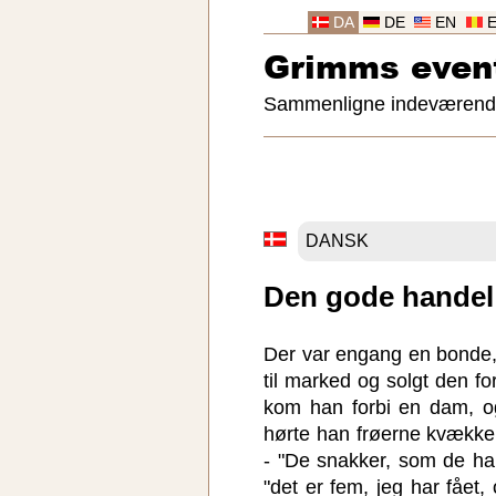
DA
DE
EN
Grimms even
Sammenligne indeværende 
Den gode handel
Der var engang en bonde,
til marked og solgt den f
kom han forbi en dam, og
hørte han frøerne kvække
- "De snakker, som de har
"det er fem, jeg har fået