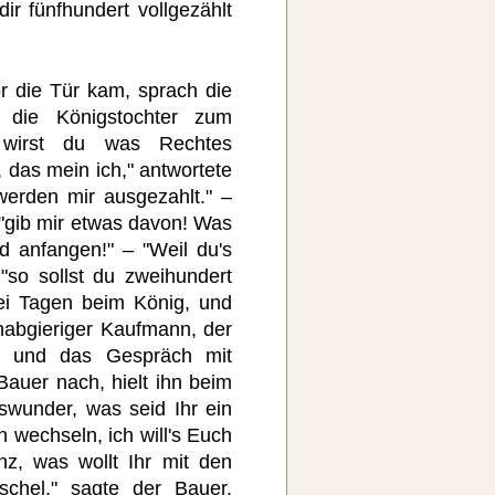
ir fünfhundert vollgezählt
r die Tür kam, sprach die
 die Königstochter zum
 wirst du was Rechtes
das mein ich," antwortete
werden mir ausgezahlt." –
 "gib mir etwas davon! Was
ld anfangen!" – "Weil du's
 "so sollst du zweihundert
ei Tagen beim König, und
 habgieriger Kaufmann, der
n und das Gespräch mit
Bauer nach, hielt ihn beim
swunder, was seid Ihr ein
h wechseln, ich will's Euch
z, was wollt Ihr mit den
schel," sagte der Bauer,