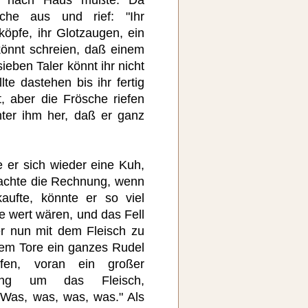
che aus und rief: "Ihr
köpfe, ihr Glotzaugen, ein
könnt schreien, daß einem
ieben Taler könnt ihr nicht
lte dastehen bis ihr fertig
t, aber die Frösche riefen
nter ihm her, daß er ganz
e er sich wieder eine Kuh,
machte die Rechnung, wenn
aufte, könnte er so viel
e wert wären, und das Fell
er nun mit dem Fleisch zu
dem Tore ein ganzes Rudel
fen, voran ein großer
ang um das Fleisch,
"Was, was, was, was." Als