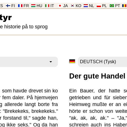
ES
FI
FR
HU
IT
JA
KO
NL
PL
PT
tyr
historie på to sprog
Der gute Handel
 som havde drevet sin ko
Ein Bauer, der hatte 
or fem daler. På hjemvejen
getrieben und für siebe
 allerede langt borte fra
Heimweg mußte er an ei
: "Brekekeks, brekekeks."
hörte er schon von weite
 forstand til," sagde han,
"ak, ak, ak, ak." – "Ja,
, og ikke seks." Og da han
schreien auch ins Haberf