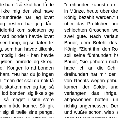
de han, "så skal han få de
"dreihundert kannst du no
 ikke mig der skal have
in Münze, heute über dre
ohundrede har jeg lovet
König bezahlt werden." 
 og resten har jeg fået
über das Profitchen u
idlertid kom soldaten og
schlechten Groschen, wo 
, hvad bonden havde lovet
zwei gute. Nach Verlau
 en tamp, og soldaten fik
Bauer, dem Befehl des
ag, som han havde tiltænkt
König. "Zieht ihm den Roc
lmodig i det - han havde
soll seine fünfhundert h
 jøden jamrede og skreg:
Bauer, "sie gehören nic
ere." Kongen lo ad bonden
habe ich an die Schil
 ham. "Nu har du jo ingen
dreihundert hat mir der
n, "men det skal du nok få
von Rechts wegen gebühr
 mit skatkammer og tag så
kamen der Soldat und
 lod bonden sig ikke sige
verlangten das Ihri
 så meget i sine store
abgewonnen hätten, un
gen måde kunne. Så gik
richtig angemessen. Der
sig til tælle sine penge.
und wußte schon, wie's