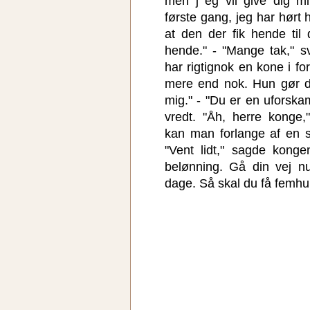
men j eg vil give dig mi
første gang, jeg har hørt 
at den der fik hende til 
hende." - "Mange tak," 
har rigtignok en kone i f
mere end nok. Hun gør de
mig." - "Du er en uforsk
vredt. "Åh, herre konge
kan man forlange af en s
"Vent lidt," sagde kong
belønning. Gå din vej 
dage. Så skal du få femhu