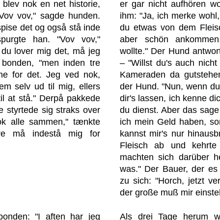
 blev nok en net historie,
er gar nicht aufhören wo
 "Vov vov," sagde hunden.
ihm: "Ja, ich merke wohl,
spise det og også stå inde
du etwas von dem Fleisch
spurgte han. "Vov vov,"
aber schön ankommen,
 du lover mig det, må jeg
wollte." Der Hund antwort
e bonden, "men inden tre
– "Willst du's auch nich
ne for det. Jeg ved nok,
Kameraden da gutstehen
em selv ud til mig, ellers
der Hund. "Nun, wenn du d
il at stå." Derpå pakkede
dir's lassen, ich kenne d
 styrtede sig straks over
du dienst. Aber das sage 
ok alle sammen," tænkte
ich mein Geld haben, son
re må indestå mig for
kannst mir's nur hinausb
Fleisch ab und kehrt
machten sich darüber he
was." Der Bauer, der es
zu sich: "Horch, jetzt ve
der große muß mir einste
onden: "I aften har jeg
Als drei Tage herum w