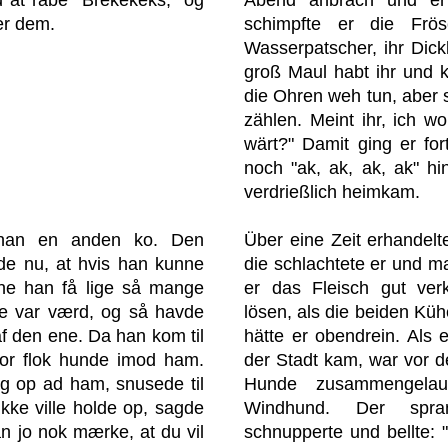
er dem.
schimpfte er die Frös
Wasserpatscher, ihr Dick
groß Maul habt ihr und 
die Ohren weh tun, aber s
zählen. Meint ihr, ich wol
wärt?" Damit ging er for
noch "ak, ak, ak, ak" hi
verdrießlich heimkam.
 han en anden ko. Den
Über eine Zeit erhandelt
de nu, at hvis han kunne
die schlachtete er und 
nne han få lige så mange
er das Fleisch gut verk
e var værd, og så havde
lösen, als die beiden Küh
af den ene. Da han kom til
hätte er obendrein. Als 
tor flok hunde imod ham.
der Stadt kam, war vor 
g op ad ham, snusede til
Hunde zusammengelau
kke ville holde op, sagde
Windhund. Der spr
an jo nok mærke, at du vil
schnupperte und bellte: 