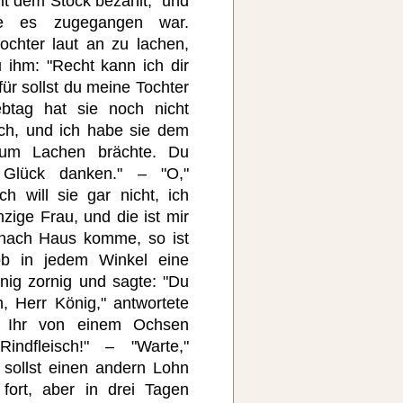
it dem Stock bezahlt," und
wie es zugegangen war.
ochter laut an zu lachen,
 ihm: "Recht kann ich dir
für sollst du meine Tochter
btag hat sie noch nicht
ich, und ich habe sie dem
zum Lachen brächte. Du
 Glück danken." – "O,"
ch will sie gar nicht, ich
zige Frau, und die ist mir
 nach Haus komme, so ist
ob in jedem Winkel eine
nig zornig und sagte: "Du
h, Herr König," antwortete
t Ihr von einem Ochsen
indfleisch!" – "Warte,"
 sollst einen andern Lohn
fort, aber in drei Tagen