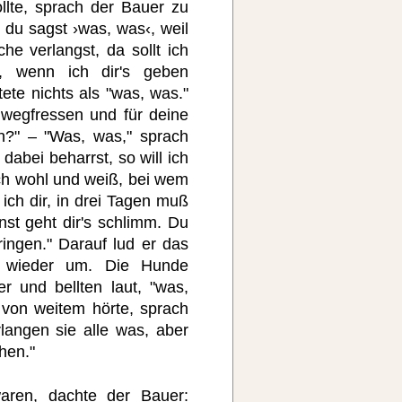
llte, sprach der Bauer zu
 du sagst ›was, was‹, weil
e verlangst, da sollt ich
 wenn ich dir's geben
ete nichts als "was, was."
t wegfressen und für deine
?" – "Was, was," sprach
abei beharrst, so will ich
ich wohl und weiß, bei wem
ich dir, in drei Tagen muß
st geht dir's schlimm. Du
ringen." Darauf lud er das
e wieder um. Die Hunde
r und bellten laut, "was,
 von weitem hörte, sprach
rlangen sie alle was, aber
hen."
aren, dachte der Bauer: