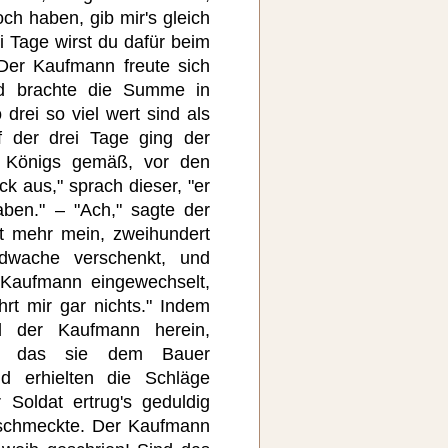
ch haben, gib mir's gleich
i Tage wirst du dafür beim
Der Kaufmann freute sich
nd brachte die Summe in
drei so viel wert sind als
f der drei Tage ging der
 Königs gemäß, vor den
k aus," sprach dieser, "er
aben." – "Ach," sagte der
ht mehr mein, zweihundert
dwache verschenkt, und
 Kaufmann eingewechselt,
t mir gar nichts." Indem
 der Kaufmann herein,
ge, das sie dem Bauer
d erhielten die Schläge
 Soldat ertrug's geduldig
 schmeckte. Der Kaufmann