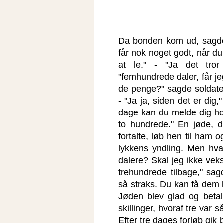
Da bonden kom ud, sagde 
får nok noget godt, når du
at le." - "Ja det tror
"femhundrede daler, får je
de penge?" sagde soldate
- "Ja ja, siden det er dig
dage kan du melde dig h
to hundrede." En jøde, 
fortalte, løb hen til ham o
lykkens yndling. Men hva
dalere? Skal jeg ikke veks
trehundrede tilbage," sa
så straks. Du kan få dem
Jøden blev glad og beta
skillinger, hvoraf tre var
Efter tre dages forløb gik