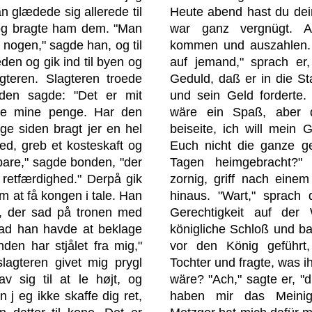
 glædede sig allerede til
Heute abend hast du dei
og bragte ham dem. "Man
war ganz vergnügt. A
å nogen," sagde han, og til
kommen und auszahlen. 
den og gik ind til byen og
auf jemand," sprach er,
gteren. Slagteren troede
Geduld, daß er in die St
den sagde: "Det er mit
und sein Geld forderte.
ave mine penge. Har den
wäre ein Spaß, aber 
age siden bragt jer en hel
beiseite, ich will mein
ed, greb et kosteskaft og
Euch nicht die ganze ge
bare," sagde bonden, "der
Tagen heimgebracht?"
 retfærdighed." Derpå gik
zornig, griff nach einem
m at få kongen i tale. Han
hinaus. "Wart," sprach 
n, der sad på tronen med
Gerechtigkeit auf der
hvad han havde at beklage
königliche Schloß und ba
den har stjålet fra mig,"
vor den König geführt
lagteren givet mig prygl
Tochter und fragte, was i
av sig til at le højt, og
wäre? "Ach," sagte er, "
 j eg ikke skaffe dig ret,
haben mir das Meini