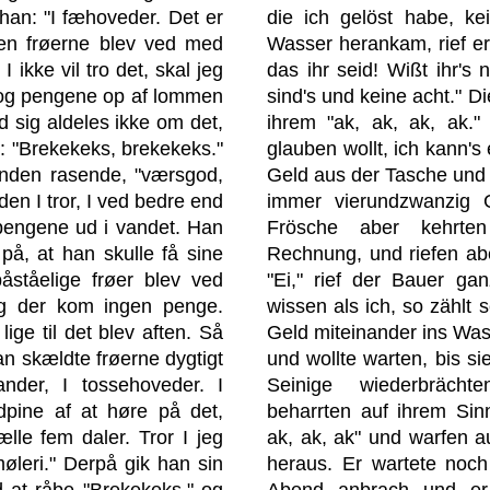
 han: "I fæhoveder. Det er
die ich gelöst habe, ke
en frøerne blev ved med
Wasser herankam, rief e
I ikke vil tro det, skal jeg
das ihr seid! Wißt ihr's 
 tog pengene op af lommen
sind's und keine acht." D
d sig aldeles ikke om det,
ihrem "ak, ak, ak, ak."
: "Brekekeks, brekekeks."
glauben wollt, ich kann's
onden rasende, "værsgod,
Geld aus der Tasche und z
iden I tror, I ved bedre end
immer vierundzwanzig 
pengene ud i vandet. Han
Frösche aber kehrte
på, at han skulle få sine
Rechnung, und riefen abe
åståelige frøer blev ved
"Ei," rief der Bauer gan
g der kom ingen penge.
wissen als ich, so zählt 
lige til det blev aften. Så
Geld miteinander ins Wass
n skældte frøerne dygtigt
und wollte warten, bis si
ander, I tossehoveder. I
Seinige wiederbräch
dpine af at høre på det,
beharrten auf ihrem Sinn
lle fem daler. Tror I jeg
ak, ak, ak" und warfen a
møleri." Derpå gik han sin
heraus. Er wartete noch
d at råbe "Brekekeks," og
Abend anbrach und e