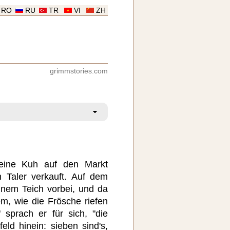
RO
RU
TR
VI
ZH
grimmstories.com
seine Kuh auf den Markt
n Taler verkauft. Auf dem
nem Teich vorbei, und da
m, wie die Frösche riefen
" sprach er für sich, "die
eld hinein: sieben sind's,