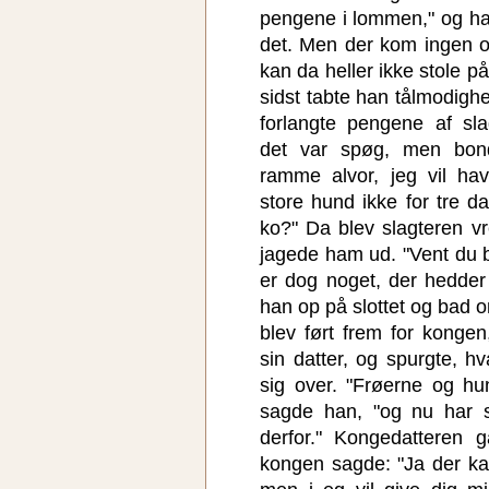
pengene i lommen," og han
det. Men der kom ingen 
kan da heller ikke stole p
sidst tabte han tålmodighe
forlangte pengene af sla
det var spøg, men bon
ramme alvor, jeg vil h
store hund ikke for tre d
ko?" Da blev slagteren vr
jagede ham ud. "Vent du 
er dog noget, der hedder
han op på slottet og bad o
blev ført frem for konge
sin datter, og spurgte, 
sig over. "Frøerne og hun
sagde han, "og nu har s
derfor." Kongedatteren g
kongen sagde: "Ja der kan