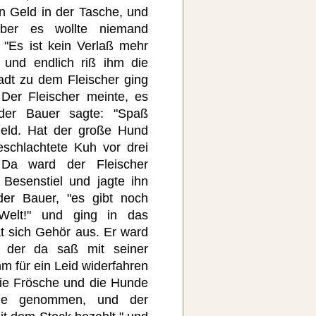
n Geld in der Tasche, und
ber es wollte niemand
"Es ist kein Verlaß mehr
 und endlich riß ihm die
adt zu dem Fleischer ging
 Der Fleischer meinte, es
der Bauer sagte: "Spaß
 Geld. Hat der große Hund
schlachtete Kuh vor drei
 Da ward der Fleischer
 Besenstiel und jagte ihn
der Bauer, "es gibt noch
 Welt!" und ging in das
t sich Gehör aus. Er ward
, der da saß mit seiner
hm für ein Leid widerfahren
die Frösche und die Hunde
ge genommen, und der