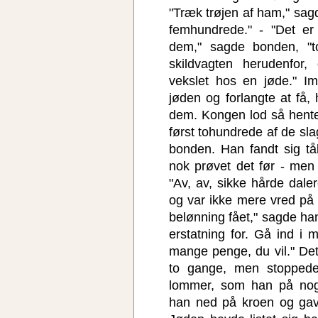
"Træk trøjen af ham," sag
femhundrede." - "Det er
dem," sagde bonden, "t
skildvagten herudenfor,
vekslet hos en jøde." Im
jøden og forlangte at få
dem. Kongen lod så hente
først tohundrede af de sl
bonden. Han fandt sig tå
nok prøvet det før - men
"Av, av, sikke hårde dal
og var ikke mere vred på
belønning fået," sagde ha
erstatning for. Gå ind i
mange penge, du vil." Det
to gange, men stoppede
lommer, som han på no
han ned på kroen og gav 