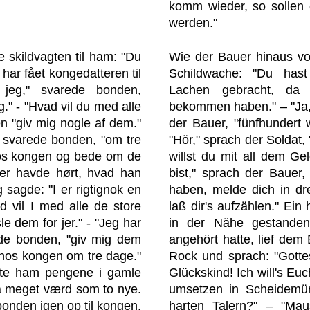
komm wieder, so sollen d
werden."
skildvagten til ham: "Du
Wie der Bauer hinaus vo
 har fået kongedatteren til
Schildwache: "Du hast
 jeg," svarede bonden,
Lachen gebracht, da
g." - "Hvad vil du med alle
bekommen haben." – "Ja, 
n "giv mig nogle af dem."
der Bauer, "fünfhundert 
," svarede bonden, "om tre
"Hör," sprach der Soldat,
os kongen og bede om de
willst du mit all dem Ge
der havde hørt, hvad han
bist," sprach der Bauer,
g sagde: "I er rigtignok en
haben, melde dich in dr
d vil I med alle de store
laß dir's aufzählen." Ein
le dem for jer." - "Jeg har
in der Nähe gestande
gde bonden, "giv mig dem
angehört hatte, lief dem 
 hos kongen om tre dage."
Rock und sprach: "Gotte
lte ham pengene i gamle
Glückskind! Ich will's Euc
 så meget værd som to nye.
umsetzen in Scheidemün
 bonden igen op til kongen.
harten Talern?" – "Mau