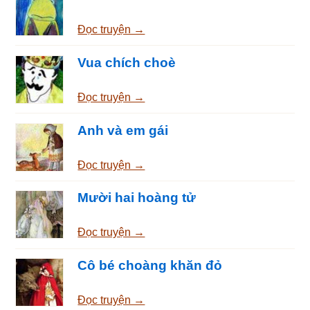
Đọc truyện →
Vua chích choè
Đọc truyện →
Anh và em gái
Đọc truyện →
Mười hai hoàng tử
Đọc truyện →
Cô bé choàng khăn đỏ
Đọc truyện →