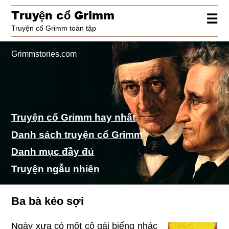
Truy
ệ
n c
ổ
Grimm
☰
Truyện cổ Grimm toàn tập
Grimmstories.com
Truyện cổ Grimm hay nhất
Danh sách truyện cổ Grimm
Danh mục đầy đủ
Truyện ngẫu nhiên
Ba bà kéo sợi
Ngày xưa có một cô gái biếng nhác