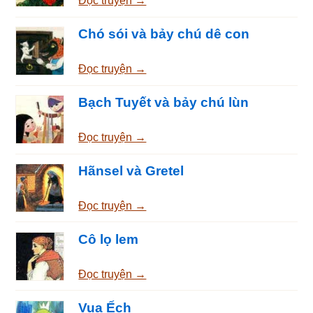
Đọc truyện →
Chó sói và bảy chú dê con
Đọc truyện →
Bạch Tuyết và bảy chú lùn
Đọc truyện →
Hãnsel và Gretel
Đọc truyện →
Cô lọ lem
Đọc truyện →
Vua Ếch