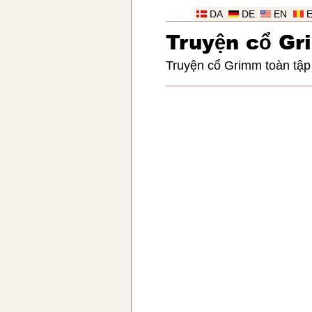
DA
DE
EN
Truy
ệ
n c
ổ
Gr
Truyện cổ Grimm toàn tập