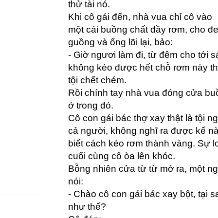
thử tài nó.
Khi cô gái đến, nhà vua chỉ cô vào
một cái buồng chất đầy rơm, cho đ
guồng và ống lõi lại, bảo:
- Giờ ngươi làm đi, từ đêm cho tới
không kéo được hết chỗ rơm này th
tội chết chém.
Rồi chính tay nhà vua đóng cửa bu
ở trong đó.
Cô con gái bác thợ xay thật là tội n
cả người, không nghĩ ra được kế nà
biết cách kéo rơm thành vàng. Sự l
cuối cùng cô òa lên khóc.
Bỗng nhiên cửa từ từ mở ra, một n
nói:
- Chào cô con gái bác xay bột, tại 
như thế?