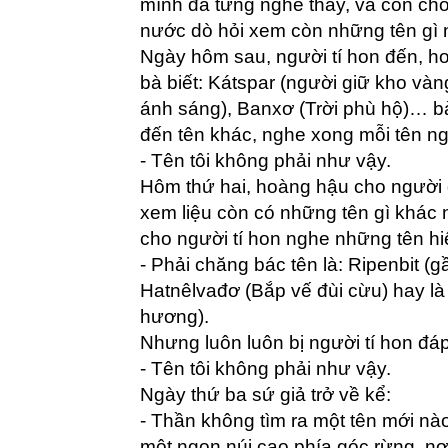
mình đã từng nghe thấy, và còn cho 
nước dò hỏi xem còn những tên gì 
Ngày hôm sau, người tí hon đến, h
bà biết: Kátspar (người giữ kho vàn
ánh sáng), Banxơ (Trời phù hộ)… bà
đến tên khác, nghe xong mỗi tên ngườ
- Tên tôi không phải như vậy.
Hôm thứ hai, hoàng hậu cho người 
xem liệu còn có những tên gì khác 
cho người tí hon nghe những tên hi
- Phải chăng bác tên là: Ripenbit (
Hatnêlvađơ (Bắp vế đùi cừu) hay l
hương).
Nhưng luôn luôn bị người tí hon đáp
- Tên tôi không phải như vậy.
Ngày thứ ba sứ giả trở về kể:
- Thần không tìm ra một tên mới nào
một ngọn núi cao phía góc rừng, nơi