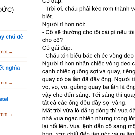
Cô đáp:
- Trời ơi, cháu phải kéo rơm thành 
ĐỨC)
biết.
Người tí hon nói:
- Cô sẽ thưởng cho tôi cái gì nếu t
ảy chú dê
cho cô?
Cô gái đáp:
rimm →
- Cháu xin biếu bác chiếc vòng đeo
Người tí hon nhận chiếc vòng đeo c
ết nghĩa
cạnh chiếc guồng sợi và quay, tiến
quay có ba lần đã đầy ống. Người t
rimm →
vo, vo, vo, guồng quay ba lần là ốn
vậy cho đến sáng. Tới sáng thì qua
etel
tất cả các ống đều đầy sợi vàng.
Mặt trời vừa ló đằng đông thì vua đã
rimm →
nhà vua ngạc nhiên nhưng trong lò
lại nổi lên. Vua lệnh dẫn cô sang m
hơn, rơm chất đến tận nóc và ra lệ