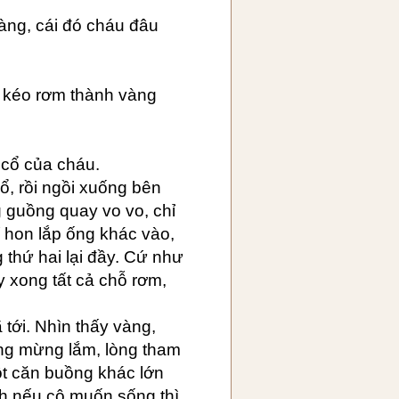
vàng, cái đó cháu đâu
ôi kéo rơm thành vàng
 cổ của cháu.
ổ, rồi ngồi xuống bên
g guồng quay vo vo, chỉ
í hon lắp ống khác vào,
g thứ hai lại đầy. Cứ như
y xong tất cả chỗ rơm,
 tới. Nhìn thấy vàng,
ng mừng lắm, lòng tham
ột căn buồng khác lớn
nh nếu cô muốn sống thì