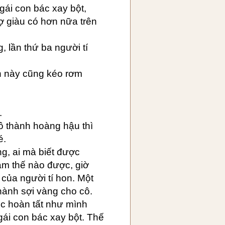
 gái con bác xay bột,
ợ giàu có hơn nữa trên
, lần thứ ba người tí
lần này cũng kéo rơm
.
cô thành hoàng hậu thì
é.
ng, ai mà biết được
làm thế nào được, giờ
 của người tí hon. Một
thành sợi vàng cho cô.
c hoàn tất như mình
ái con bác xay bột. Thế