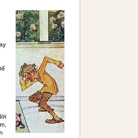
ay
Để
lời
ắm,
n