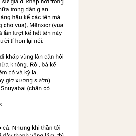
sứ giả đi khắp nơi trong
nữa trong dân gian.
oàng hậu kể các tên mà
g cho vua), Mênxior (vua
 lần lượt kể hết tên này
i tí hon lại nói:
đi khắp vùng lân cận hỏi
nữa không. Rồi, bà kể
ếm có và kỳ lạ.
gầy giơ xương sườn),
à Snuyabai (chân cò
:
 cả. Nhưng khi thần tới
 đây thanh vắng lắm, thì