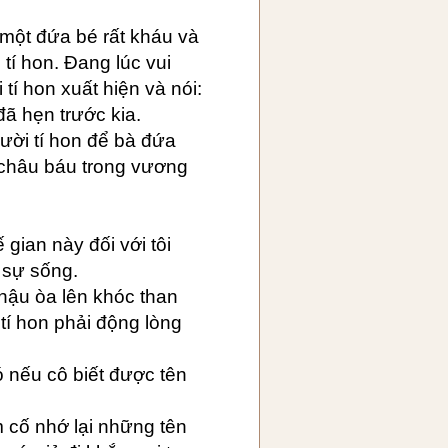
một đứa bé rất kháu và
tí hon. Đang lúc vui
í hon xuất hiện và nói:
đã hẹn trước kia.
ười tí hon để bà đứa
i châu báu trong vương
 gian này đối với tôi
 sự sống.
hậu òa lên khóc than
 tí hon phải động lòng
đó nếu cô biết được tên
m cố nhớ lại những tên