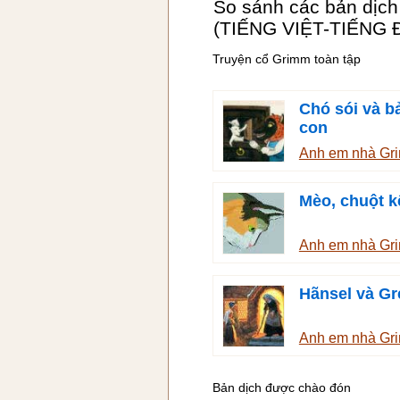
So sánh các bản dịch
(TIẾNG VIỆT-TIẾNG 
Truyện cổ Grimm toàn tập
Chó sói và b
con
Anh em nhà G
Mèo, chuột k
Anh em nhà G
Hãnsel và Gr
Anh em nhà G
Bản dịch được chào đón