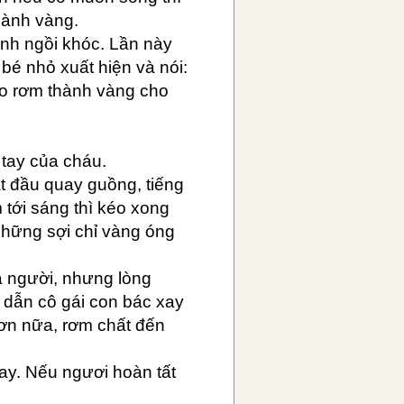
hành vàng.
ành ngồi khóc. Lần này
 bé nhỏ xuất hiện và nói:
kéo rơm thành vàng cho
 tay của cháu.
t đầu quay guồng, tiếng
tới sáng thì kéo xong
những sợi chỉ vàng óng
 người, nhưng lòng
dẫn cô gái con bác xay
ơn nữa, rơm chất đến
ay. Nếu ngươi hoàn tất
.