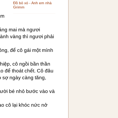
Đồ bỏ xó - Anh em nhà
Grimm
em
 sáng mai mà ngươi
ành vàng thì ngươi phải
ồng, để cô gái một mình
ghiệp, cô ngồi bần thần
o để thoát chết. Cô đâu
o sợ ngày càng tăng,
gười bé nhỏ bước vào và
sao cô lại khóc nức nở