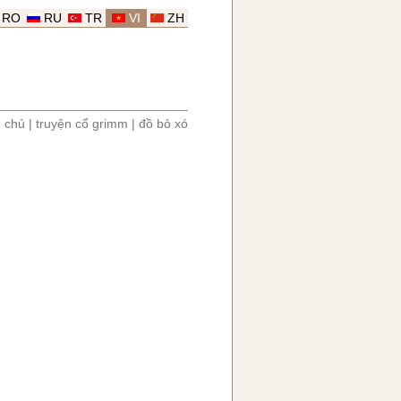
RO
RU
TR
VI
ZH
g chủ
|
truyện cổ grimm
|
đồ bỏ xó