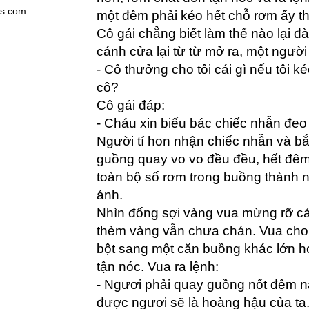
es.com
một đêm phải kéo hết chỗ rơm ấy t
Cô gái chẳng biết làm thế nào lại đ
cánh cửa lại từ từ mở ra, một người
- Cô thưởng cho tôi cái gì nếu tôi 
cô?
Cô gái đáp:
- Cháu xin biếu bác chiếc nhẫn đeo
Người tí hon nhận chiếc nhẫn và bắ
guồng quay vo vo đều đều, hết đêm 
toàn bộ số rơm trong buồng thành 
ánh.
Nhìn đống sợi vàng vua mừng rỡ cả
thèm vàng vẫn chưa chán. Vua cho 
bột sang một căn buồng khác lớn h
tận nóc. Vua ra lệnh:
- Ngươi phải quay guồng nốt đêm n
được ngươi sẽ là hoàng hậu của ta