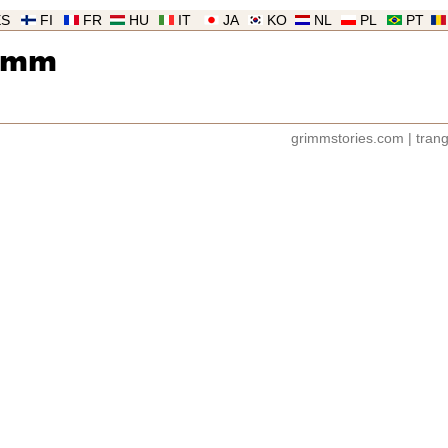
ES
FI
FR
HU
IT
JA
KO
NL
PL
PT
imm
grimmstories.com
|
tran