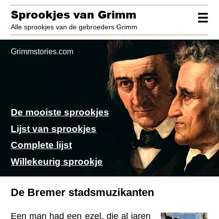
Sprookjes van Grimm
☰
Alle sprookjes van de gebroeders Grimm
Grimmstories.com
De mooiste sprookjes
Lijst van sprookjes
Complete lijst
Willekeurig sprookje
De Bremer stadsmuzikanten
Een man had een ezel, die al jaren