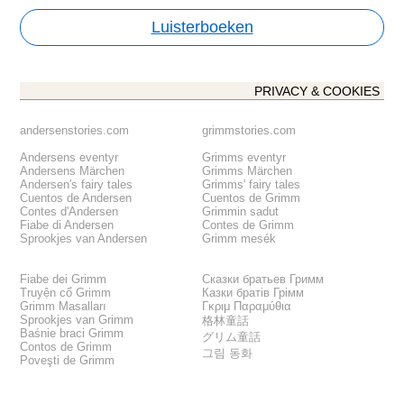
Luisterboeken
PRIVACY & COOKIES
andersenstories.com
grimmstories.com
Andersens eventyr
Grimms eventyr
Andersens Märchen
Grimms Märchen
Andersen's fairy tales
Grimms' fairy tales
Cuentos de Andersen
Cuentos de Grimm
Contes d'Andersen
Grimmin sadut
Fiabe di Andersen
Contes de Grimm
Sprookjes van Andersen
Grimm mesék
Fiabe dei Grimm
Сказки братьев Гримм
Truyện cổ Grimm
Казки братів Грімм
Grimm Masalları
Γκριμ Παραμύθια
Sprookjes van Grimm
格林童話
Baśnie braci Grimm
グリム童話
Contos de Grimm
그림 동화
Poveşti de Grimm