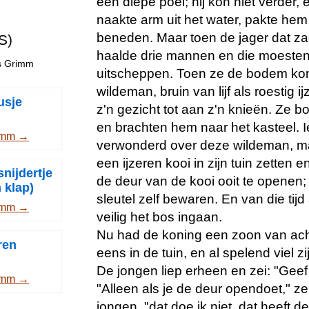
een diepe poel; hij kon niet verder
naakte arm uit het water, pakte hem
beneden. Maar toen de jager dat zag
S)
haalde drie mannen en die moeste
rs Grimm
uitscheppen. Toen ze de bodem kon
wildeman, bruin van lijf als roestig i
usje
z'n gezicht tot aan z'n knieën. Ze
en brachten hem naar het kasteel. 
imm →
verwonderd over deze wildeman, maa
een ijzeren kooi in zijn tuin zetten 
nijdertje
de deur van de kooi ooit te openen;
 klap)
sleutel zelf bewaren. En van die tij
imm →
veilig het bos ingaan.
Nu had de koning een zoon van acht
ren
eens in de tuin, en al spelend viel z
De jongen liep erheen en zei: "Geef 
imm →
"Alleen als je de deur opendoet," ze
jongen, "dat doe ik niet, dat heeft 