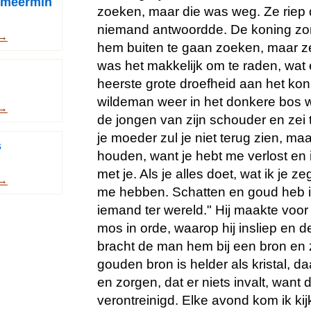
emeermin
zoeken, maar die was weg. Ze riep
niemand antwoordde. De koning zo
 →
hem buiten te gaan zoeken, maar z
was het makkelijk om te raden, wat
heerste grote droefheid aan het koni
wildeman weer in het donkere bos w
 →
de jongen van zijn schouder en zei
je moeder zul je niet terug zien, maar
s
houden, want je hebt me verlost en
met je. Als je alles doet, wat ik je ze
 →
me hebben. Schatten en goud heb 
iemand ter wereld." Hij maakte voo
mos in orde, waarop hij insliep en
bracht de man hem bij een bron en z
gouden bron is helder als kristal, da
en zorgen, dat er niets invalt, want 
verontreinigd. Elke avond kom ik kij