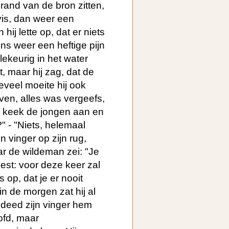
rand van de bron zitten,
is, dan weer een
ij lette op, dat er niets
eens weer een heftige pijn
llekeurig in het water
t, maar hij zag, dat de
eveel moeite hij ook
ven, alles was vergeefs,
 keek de jongen aan en
" - "Niets, helemaal
jn vinger op zijn rug,
ar de wildeman zei: "Je
est: voor deze keer zal
 op, dat je er nooit
 in de morgen zat hij al
 deed zijn vinger hem
oofd, maar