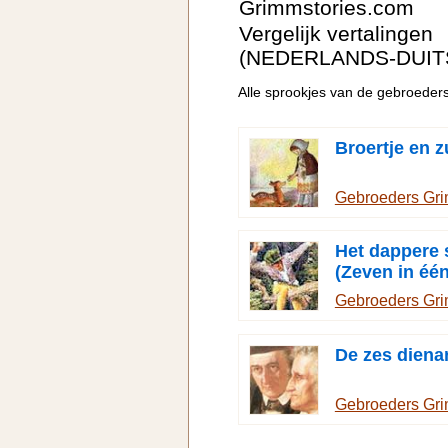
Grimmstories.com
Vergelijk vertalingen
(NEDERLANDS-DUIT
Alle sprookjes van de gebroede
Broertje en z
Gebroeders Gr
Het dappere s
(Zeven in één
Gebroeders Gr
De zes diena
Gebroeders Gr