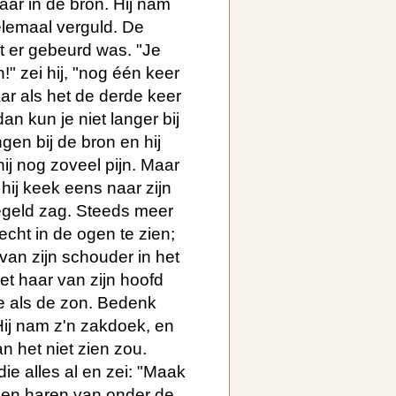
aar in de bron. Hij nam
elemaal verguld. De
t er gebeurd was. "Je
!" zei hij, "nog één keer
aar als het de derde keer
an kun je niet langer bij
gen bij de bron en hij
hij nog zoveel pijn. Maar
 hij keek eens naar zijn
iegeld zag. Steeds meer
echt in de ogen te zien;
van zijn schouder in het
het haar van zijn hoofd
e als de zon. Bedenk
ij nam z'n zakdoek, en
n het niet zien zou.
e alles al en zei: "Maak
den haren van onder de