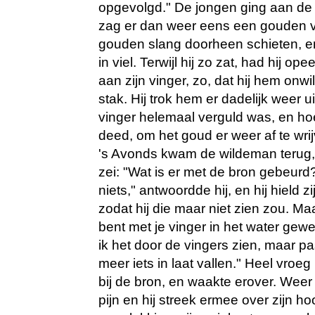
opgevolgd." De jongen ging aan de 
zag er dan weer eens een gouden v
gouden slang doorheen schieten, en h
in viel. Terwijl hij zo zat, had hij op
aan zijn vinger, zo, dat hij hem onwi
stak. Hij trok hem er dadelijk weer ui
vinger helemaal verguld was, en ho
deed, om het goud er weer af te wrij
's Avonds kwam de wildeman terug,
zei: "Wat is er met de bron gebeurd?
niets," antwoordde hij, en hij hield zi
zodat hij die maar niet zien zou. Ma
bent met je vinger in het water gewe
ik het door de vingers zien, maar pas
meer iets in laat vallen." Heel vroeg
bij de bron, en waakte erover. Weer
pijn en hij streek ermee over zijn h