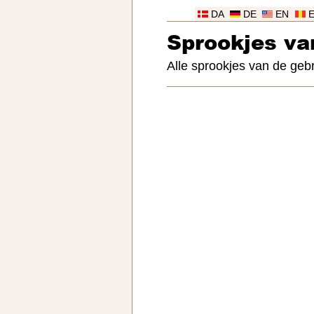
DA
DE
EN
Sprookjes v
Alle sprookjes van de ge