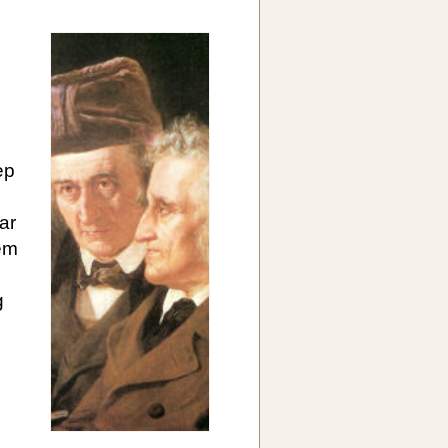
ep
ar
hem
g