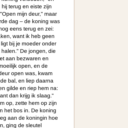
ij terug en eiste zijn
 "Open mijn deur," maar
erde dag – de koning was
nog eens terug en zei:
aken, want ik heb geen
ligt bij je moeder onder
 halen." De jongen, die
niet aan bezwaren en
moeilijk open, en de
e deur open was, kwam
de bal, en liep daarna
n gilde en riep hem na:
nt dan krijg ik slaag."
m op, zette hem op zijn
n het bos in. De koning
oeg aan de koningin hoe
n, ging de sleutel