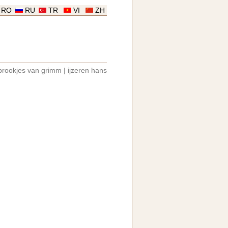
RO
RU
TR
VI
ZH
prookjes van grimm
|
ijzeren hans