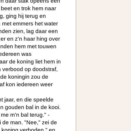
, en daar stak opeens een
 beet en trok hem naar
, ging hij terug en
n met emmers het water
den zien, lag daar een
jzer en z'n haar hing over
 bonden hem met touwen
Iedereen was
r de koning liet hem in
en verbood op doodstraf,
 de koningin zou de
d af kon iedereen weer
 jaar, en die speelde
ijn gouden bal in de kooi.
me m'n bal terug." -
i de man. "Nee," zei de
de koning verboden," en