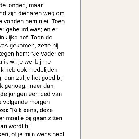
 de jongen, maar
nd zijn dienaren weg om
e vonden hem niet. Toen
 er gebeurd was; en er
nklijke hof. Toen de
as gekomen, zette hij
 tegen hem: "Je vader en
 ik wil je wel bij me
 ik heb ook medelijden
g, dan zul je het goed bij
ik genoeg, meer dan
r de jongen een bed van
 de volgende morgen
ei: "Kijk eens, deze
ar moetje bij gaan zitten
dan wordt hij
ken, of je mijn wens hebt