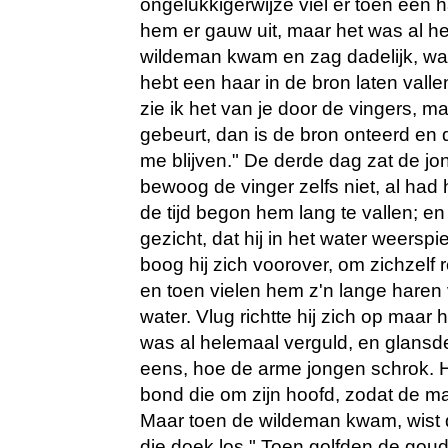
ongelukkigerwijze viel er toen een h
hem er gauw uit, maar het was al h
wildeman kwam en zag dadelijk, wa
hebt een haar in de bron laten vallen
zie ik het van je door de vingers, m
gebeurt, dan is de bron onteerd en d
me blijven." De derde dag zat de jon
bewoog de vinger zelfs niet, al had 
de tijd begon hem lang te vallen; en
gezicht, dat hij in het water weersp
boog hij zich voorover, om zichzelf r
en toen vielen hem z'n lange haren 
water. Vlug richtte hij zich op maar 
was al helemaal verguld, en glansd
eens, hoe de arme jongen schrok. H
bond die om zijn hoofd, zodat de ma
Maar toen de wildeman kwam, wist di
die doek los." Toen golfden de gou