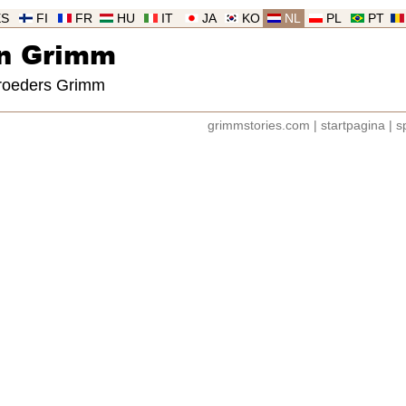
ES
FI
FR
HU
IT
JA
KO
NL
PL
PT
an Grimm
broeders Grimm
grimmstories.com
|
startpagina
|
s