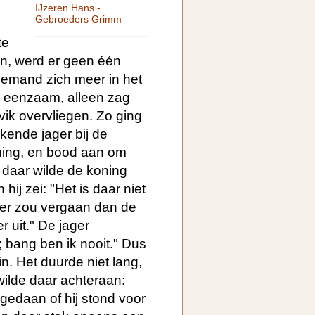
IJzeren Hans -
Gebroeders Grimm
te
, werd er geen één
iemand zich meer in het
eel eenzaam, alleen zag
ik overvliegen. Zo ging
kende jager bij de
ning, en bood aan om
r daar wilde de koning
hij zei: "Het is daar niet
beter zou vergaan dan de
 uit." De jager
; bang ben ik nooit." Dus
in. Het duurde niet lang,
wilde daar achteraan:
gedaan of hij stond voor