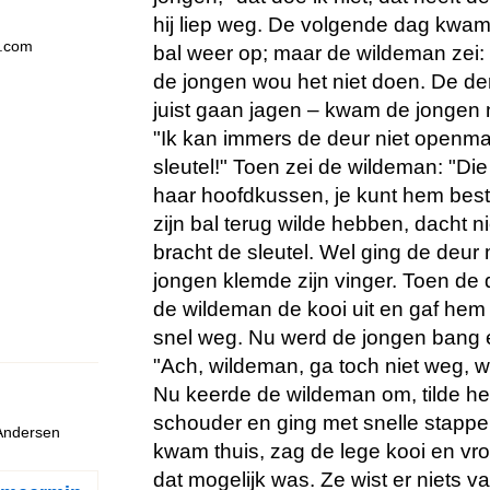
hij liep weg. De volgende dag kwam h
s.com
bal weer op; maar de wildeman zei:
de jongen wou het niet doen. De d
juist gaan jagen – kwam de jongen 
"Ik kan immers de deur niet openm
sleutel!" Toen zei de wildeman: "Die 
haar hoofdkussen, je kunt hem best
zijn bal terug wilde hebben, dacht 
bracht de sleutel. Wel ging de deur 
jongen klemde zijn vinger. Toen d
de wildeman de kooi uit en gaf hem 
snel weg. Nu werd de jongen bang e
"Ach, wildeman, ga toch niet weg, wa
Nu keerde de wildeman om, tilde he
schouder en ging met snelle stappe
 Andersen
kwam thuis, zag de lege kooi en vr
dat mogelijk was. Ze wist er niets va