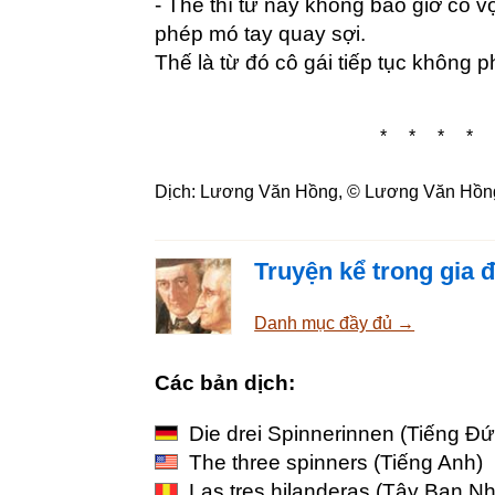
- Thế thì từ nay không bao giờ cô v
phép mó tay quay sợi.
Thế là từ đó cô gái tiếp tục không p
* * * * 
Dịch: Lương Văn Hồng, ©
Lương Văn Hồn
Truyện kể trong gia 
Danh mục đầy đủ →
Các bản dịch:
Die drei Spinnerinnen
(Tiếng Đứ
The three spinners
(Tiếng Anh)
Las tres hilanderas
(Tây Ban Nh