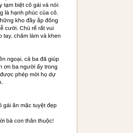
 tạm biệt cô gái và nói:
g là hạnh phúc của cô.
những kho đầy ắp đống
ễ cưới. Chú rể rất vui
 tay, chăm làm và khen
ên ngoại, cả ba đã giúp
n ơn ba người ấy trong
n được phép mời họ dự
n.
cô gái ăn mặc tuyệt đẹp
ười bà con thân thuộc!