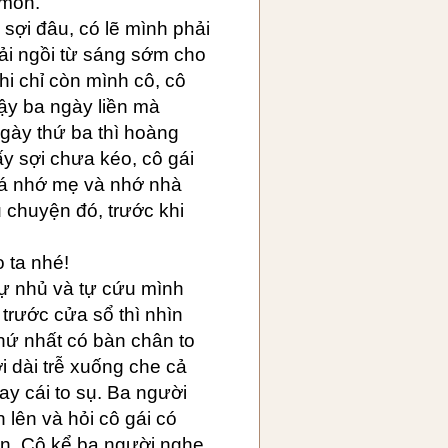
 môn.
 sợi đâu, có lẽ mình phải
ải ngồi từ sáng sớm cho
hi chỉ còn mình cô, cô
ậy ba ngày liền mà
gày thứ ba thì hoàng
hấy sợi chưa kéo, cô gái
quá nhớ mẹ và nhớ nhà
 chuyện đó, trước khi
 ta nhé!
tự nhủ và tự cứu mình
i trước cửa sổ thì nhìn
thứ nhất có bàn chân to
i dài trễ xuống che cả
ay cái to sụ. Ba người
lên và hỏi cô gái có
ền. Cô kể ba người nghe