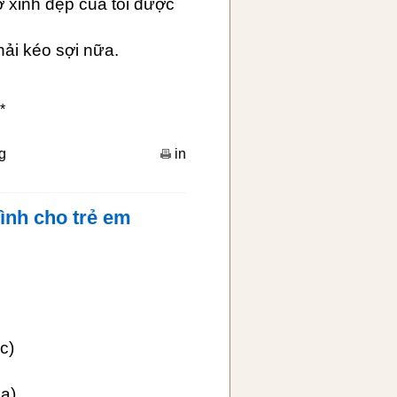
ợ xinh đẹp của tôi được
hải kéo sợi nữa.
*
g
in
đình cho trẻ em
c)
a)