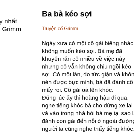
Ba bà kéo sợi
y nhất
ổ Grimm
Truyện cổ Grimm
Ngày xưa có một cô gái biếng nhác
không muốn kéo sợi. Bà mẹ đã
khuyên răn cô nhiều về việc này
nhưng cô vẫn không chịu ngồi kéo
sợi. Có một lần, do tức giận và khô
nén được bực mình, bà đã đánh cô
mấy roi. Cô gái oà lên khóc.
Đúng lúc ấy thì hoàng hậu đi qua,
nghe tiếng khóc bà cho dừng xe lại
và vào trong nhà hỏi bà mẹ tại sao l
đánh con gái đến nỗi ở ngoài đườn
người ta cũng nghe thấy tiếng khóc