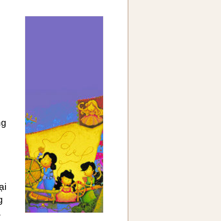
ng
ại
g
.