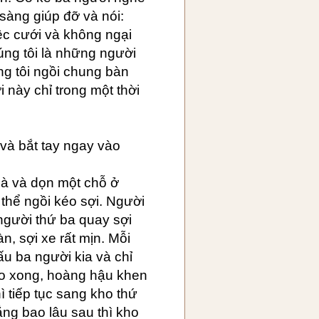
sàng giúp đỡ và nói:
iệc cưới và không ngại
húng tôi là những người
ng tôi ngồi chung bàn
i này chỉ trong một thời
 và bắt tay ngay vào
hà và dọn một chỗ ở
thể ngồi kéo sợi. Người
 người thứ ba quay sợi
n, sợi xe rất mịn. Mỗi
iấu ba người kia và chỉ
o xong, hoàng hậu khen
hì tiếp tục sang kho thứ
ẳng bao lâu sau thì kho