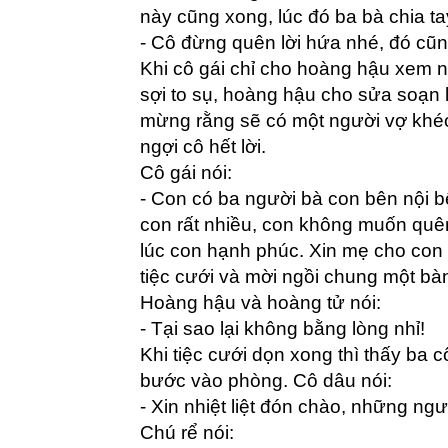
này cũng xong, lúc đó ba bà chia tay
- Cô đừng quên lời hứa nhé, đó cũn
Khi cô gái chỉ cho hoàng hậu xem 
sợi to sụ, hoàng hậu cho sửa soạn l
mừng rằng sẽ có một người vợ khéo
ngợi cô hết lời.
Cô gái nói:
- Con có ba người bà con bên nội b
con rất nhiều, con không muốn quê
lúc con hạnh phúc. Xin mẹ cho co
tiệc cưới và mời ngồi chung một bà
Hoàng hậu và hoàng tử nói:
- Tại sao lại không bằng lòng nhỉ!
Khi tiệc cưới dọn xong thì thấy ba 
bước vào phòng. Cô dâu nói:
- Xin nhiệt liệt đón chào, những ng
Chú rể nói: