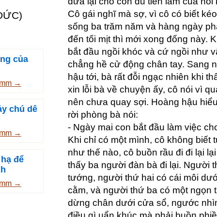
đưa lại cho con đủ tiền làm của hồi
Cô gái nghĩ mà sợ, vì cô có biết kéo
ĐỨC)
sống ba trăm năm và hàng ngày ph
đến tối mịt thì mới xong đống này. K
bắt đầu ngồi khóc và cứ ngồi như v
àng của
chẳng hề cử động chân tay. Sang n
hậu tới, bà rất đỗi ngạc nhiên khi t
rimm →
xin lỗi bà về chuyện ấy, cô nói vì 
nên chưa quay sợi. Hoàng hậu hiểu
ảy chú dê
rời phòng bà nói:
- Ngày mai con bắt đầu làm việc cho
rimm →
Khi chỉ có một mình, cô không biết 
như thế nào, cô buồn rầu đi đi lại lạ
 hạ để
thấy ba người đàn bà đi lại. Người 
nh
tướng, người thứ hai có cái môi dướ
rimm →
cằm, và người thứ ba có một ngọn t
dừng chân dưới cửa sổ, ngước nhìn 
điều gì uẩn khúc mà phải buồn phi