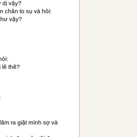
 dị vậy?
n chân to sụ và hỏi:
 như vậy?
hỏi:
i lê thê?
?
đâm ra giật mình sợ và