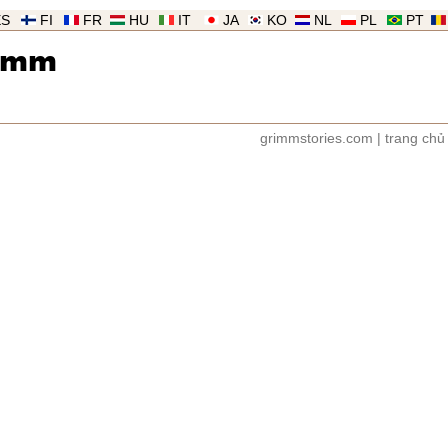
ES
FI
FR
HU
IT
JA
KO
NL
PL
PT
imm
grimmstories.com
|
trang chủ