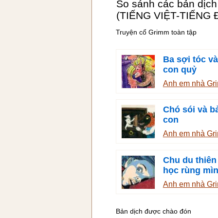
So sánh các bản dịch
(TIẾNG VIỆT-TIẾNG 
Truyện cổ Grimm toàn tập
Ba sợi tóc v
con quỷ
Anh em nhà G
Chó sói và b
con
Anh em nhà G
Chu du thiên
học rùng mì
Anh em nhà G
Bản dịch được chào đón