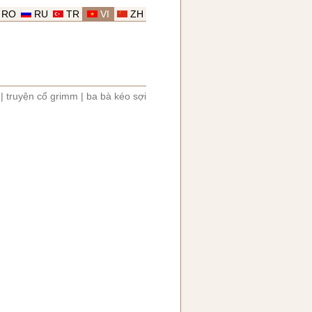
RO
RU
TR
VI
ZH
|
truyện cổ grimm
|
ba bà kéo sợi