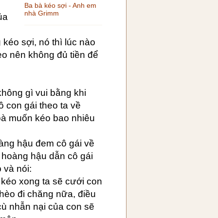
Ba bà kéo sợi - Anh em
nhà Grimm
ủa
kéo sợi, nó thì lúc nào
èo nên không đủ tiền để
 không gì vui bằng khi
 con gái theo ta về
i bà muốn kéo bao nhiêu
àng hậu đem cô gái về
, hoàng hậu dẫn cô gái
 và nói:
 kéo xong ta sẽ cưới con
ghèo đi chăng nữa, điều
cù nhẫn nại của con sẽ