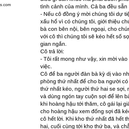
es.com
tình cảnh của mình. Cả ba đều sẵn 
- Nếu cô đồng ý mời chúng tôi dự t
xấu hổ vì có chúng tôi, giới thiệu c
bà con bên nội, bên ngoại, cho chú
với cô thì chúng tôi sẽ kéo hết số sợ
gian ngắn.
Cô trả lời:
- Tôi rất mong như vậy, xin mời vào
việc.
Cô để ba người đàn bà kỳ dị vào n
phòng thứ nhất để cho ba người có 
thứ nhất kéo, người thứ hai se sợi,
và dùng ngón tay cuộn sợi để lên bà
khi hoàng hậu tới thăm, cô gái lại g
cho hoàng hậu xem đống sợi đã ké
cô hết lời. Khi kho thứ nhất đã hết t
hai, cuối cùng tới kho thứ ba, và ch