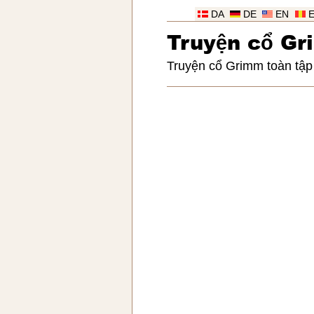
DA
DE
EN
Truy
ệ
n c
ổ
Gr
Truyện cổ Grimm toàn tập