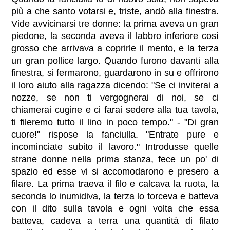
più a che santo votarsi e, triste, andò alla finestra.
Vide avvicinarsi tre donne: la prima aveva un gran
piedone, la seconda aveva il labbro inferiore così
grosso che arrivava a coprirle il mento, e la terza
un gran pollice largo. Quando furono davanti alla
finestra, si fermarono, guardarono in su e offrirono
il loro aiuto alla ragazza dicendo: "Se ci inviterai a
nozze, se non ti vergognerai di noi, se ci
chiamerai cugine e ci farai sedere alla tua tavola,
ti fileremo tutto il lino in poco tempo." - "Di gran
cuore!" rispose la fanciulla. "Entrate pure e
incominciate subito il lavoro." Introdusse quelle
strane donne nella prima stanza, fece un po' di
spazio ed esse vi si accomodarono e presero a
filare. La prima traeva il filo e calcava la ruota, la
seconda lo inumidiva, la terza lo torceva e batteva
con il dito sulla tavola e ogni volta che essa
batteva, cadeva a terra una quantità di filato