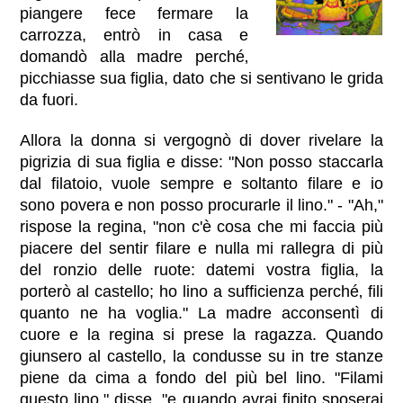
piangere fece fermare la
carrozza, entrò in casa e
domandò alla madre perché‚
picchiasse sua figlia, dato che si sentivano le grida
da fuori.
Allora la donna si vergognò di dover rivelare la
pigrizia di sua figlia e disse: "Non posso staccarla
dal filatoio, vuole sempre e soltanto filare e io
sono povera e non posso procurarle il lino." - "Ah,"
rispose la regina, "non c'è cosa che mi faccia più
piacere del sentir filare e nulla mi rallegra di più
del ronzio delle ruote: datemi vostra figlia, la
porterò al castello; ho lino a sufficienza perché‚ fili
quanto ne ha voglia." La madre acconsentì di
cuore e la regina si prese la ragazza. Quando
giunsero al castello, la condusse su in tre stanze
piene da cima a fondo del più bel lino. "Filami
questo lino," disse, "e quando avrai finito sposerai