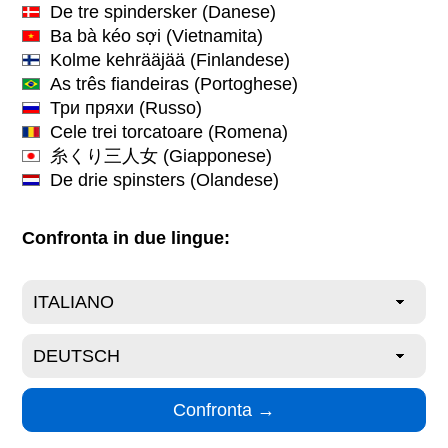
De tre spindersker
(Danese)
Ba bà kéo sợi
(Vietnamita)
Kolme kehrääjää
(Finlandese)
As três fiandeiras
(Portoghese)
Три пряхи
(Russo)
Cele trei torcatoare
(Romena)
糸くり三人女
(Giapponese)
De drie spinsters
(Olandese)
Confronta in due lingue: