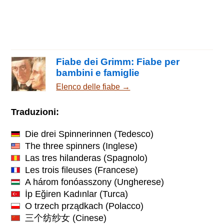
Fiabe dei Grimm: Fiabe per
bambini e famiglie
Elenco delle fiabe →
Traduzioni:
Die drei Spinnerinnen
(Tedesco)
The three spinners
(Inglese)
Las tres hilanderas
(Spagnolo)
Les trois fileuses
(Francese)
A három fonóasszony
(Ungherese)
İp Eğiren Kadınlar
(Turca)
O trzech prządkach
(Polacco)
三个纺纱女
(Cinese)