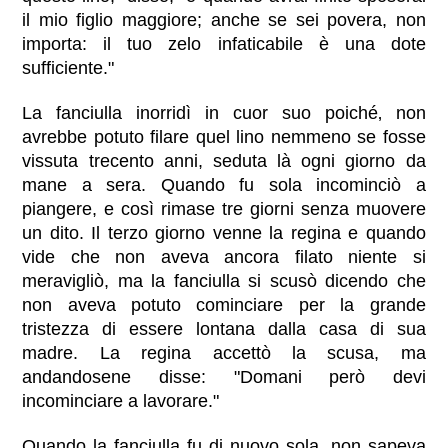
il mio figlio maggiore; anche se sei povera, non
importa: il tuo zelo infaticabile è una dote
sufficiente."
La fanciulla inorridì in cuor suo poiché‚ non
avrebbe potuto filare quel lino nemmeno se fosse
vissuta trecento anni, seduta là ogni giorno da
mane a sera. Quando fu sola incominciò a
piangere, e così rimase tre giorni senza muovere
un dito. Il terzo giorno venne la regina e quando
vide che non aveva ancora filato niente si
meravigliò, ma la fanciulla si scusò dicendo che
non aveva potuto cominciare per la grande
tristezza di essere lontana dalla casa di sua
madre. La regina accettò la scusa, ma
andandosene disse: "Domani però devi
incominciare a lavorare."
Quando la fanciulla fu di nuovo sola, non sapeva