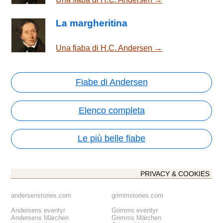
La margheritina
Una fiaba di H.C. Andersen →
Fiabe di Andersen
Elenco completa
Le più belle fiabe
PRIVACY & COOKIES
andersenstories.com
grimmstories.com
Andersens eventyr
Grimms eventyr
Andersens Märchen
Grimms Märchen