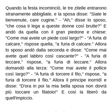
Quando la festa incominciò, le tre zitelle entrarono
stranamente abbigliate, e la sposa disse: "Siate le
benvenute, care cugine." - "Ah," disse lo sposo,
"che cosa ti lega a queste donne così brutte?" E
andò da quella con il gran piedone e chiese:
"Come mai avete un piede così largo?" - "A furia di
calcare," rispose quella, "a furia di calcare." Allora
lo sposo andò dalla seconda e disse: "Come mai
avete quel labbro così cascante?" - "A furia di
leccare," rispose, "a furia di leccare." Allora
domandò alla terza: "Come mai avete il pollice
così largo?" - "A furia di torcere il filo," rispose, "a
furia di torcere il filo." Allora il principe inorridì e
disse: "D'ora in poi la mia bella sposa non dovrà
più toccare un filatoio!" E così la liberò da
quell'impiccio.