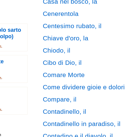
Casa nel bosco, la
Cenerentola
Centesimo rubato, il
olo sarto
colpo)
Chiave d'oro, la
→
Chiodo, il
te
Cibo di Dio, il
Comare Morte
→
Come dividere gioie e dolori
Compare, il
→
Contadinello, il
Contadinello in paradiso, il
Contadino e il diavolo, il
m