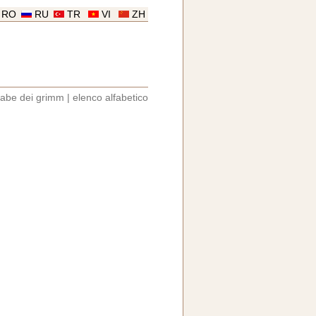
RO
RU
TR
VI
ZH
iabe dei grimm
|
elenco alfabetico