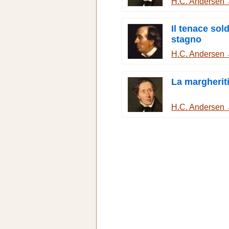
H.C. Andersen
Il tenace sol
stagno
H.C. Andersen
La margherit
H.C. Andersen