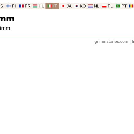
ES
FI
FR
HU
IT
JA
KO
NL
PL
PT
imm
Grimm
grimmstories.com
|
f