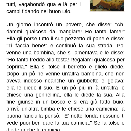
tutti, vagabondò qua e là per i
campi fidando nel buon Dio.
Un giorno incontrò un povero, che disse: "Ah,
dammi qualcosa da mangiare! Ho tanta fame!"
Ella gli porse tutto il suo pezzetto di pane e disse:
"Ti faccia bene!" e continuò la sua strada. Poi
venne una bambina, che si lamentava e le disse:
"Ho tanto freddo alla testa! Regalami qualcosa per
coprirla." Ella si tolse il berretto e glielo diede.
Dopo un pò ne venne un'altra bambina, che non
aveva indosso neanche un giubbetto e gelava;
ella le diede il suo. E un pò più in là un'altra le
chiese una gonnellina, ella le diede la sua. Alla
fine giunse in un bosco e si era già fatto buio,
arrivò un'altra bimba e le chiese una camicina; la
buona fanciulla pensò: "E' notte fonda nessuno ti
vede puoi ben dare la tua camicia." Se la tolse e
diede anche la camicia.