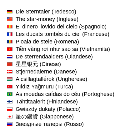
Die Sterntaler
(Tedesco)
The star-money
(Inglese)
El dinero llovido del cielo
(Spagnolo)
Les ducats tombés du ciel
(Francese)
Ploaia de stele
(Romena)
Tiền vàng rơi như sao sa
(Vietnamita)
De sterrendaalders
(Olandese)
星星银元
(Cinese)
Stjernedalerne
(Danese)
A csillagtallérok
(Ungherese)
Yıldız Yağmuru
(Turca)
As moedas caídas do céu
(Portoghese)
Tähtitaalerit
(Finlandese)
Gwiazdy dukaty
(Polacco)
星の銀貨
(Giapponese)
Звездные талеры
(Russo)