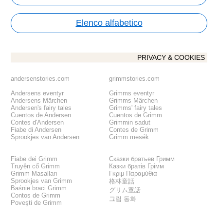
Elenco alfabetico
PRIVACY & COOKIES
andersenstories.com
grimmstories.com
Andersens eventyr
Grimms eventyr
Andersens Märchen
Grimms Märchen
Andersen's fairy tales
Grimms' fairy tales
Cuentos de Andersen
Cuentos de Grimm
Contes d'Andersen
Grimmin sadut
Fiabe di Andersen
Contes de Grimm
Sprookjes van Andersen
Grimm mesék
Fiabe dei Grimm
Сказки братьев Гримм
Truyện cổ Grimm
Казки братів Грімм
Grimm Masalları
Γκριμ Παραμύθια
Sprookjes van Grimm
格林童話
Baśnie braci Grimm
グリム童話
Contos de Grimm
그림 동화
Poveşti de Grimm