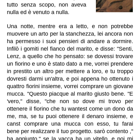
tutto senza scopo, non aveva
nulla ed è venuto a nulla.
Una notte, mentre era a letto, e non potrebbe
muovere un arto per la stanchezza, lei ancora non
ha permesso i suoi pensieri di andare a dormire.
Infilò i gomiti nel fianco del marito, e disse: "Senti,
Lenz, a quello che ho pensato: se dovessi trovare
un fiorino e uno è stato dato a me, vorrei prendere
in prestito un altro per mettere a loro, e tu troppo
dovresti darmi un'altra, e poi appena ho ottenuto i
quattro fiorini insieme, vorrei comprare un giovane
mucca. "Questo piacque al marito giusto bene. "E
'vero," disse, "che non so dove mi trovo per
ottenere il fiorino che tu wantest come un dono da
me, ma, se tu puoi ottenere il denaro insieme, e
canst comprare una mucca con esso, tu farai
bene per realizzare il tuo progetto. sarò contento ,"
ha aggiunto," se la vacca ha un vitello, e poi mi