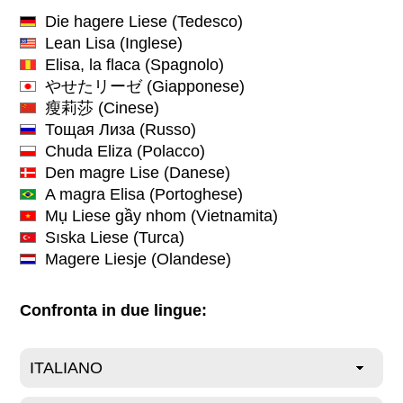
Die hagere Liese
(Tedesco)
Lean Lisa
(Inglese)
Elisa, la flaca
(Spagnolo)
やせたリーゼ
(Giapponese)
瘦莉莎
(Cinese)
Тощая Лиза
(Russo)
Chuda Eliza
(Polacco)
Den magre Lise
(Danese)
A magra Elisa
(Portoghese)
Mụ Liese gầy nhom
(Vietnamita)
Sıska Liese
(Turca)
Magere Liesje
(Olandese)
Confronta in due lingue: