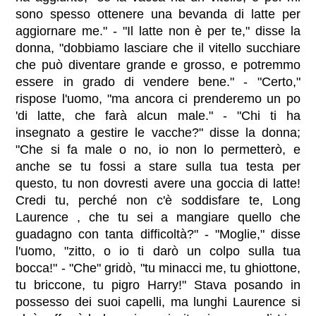
sono spesso ottenere una bevanda di latte per
aggiornare me." - "Il latte non è per te," disse la
donna, "dobbiamo lasciare che il vitello succhiare
che può diventare grande e grosso, e potremmo
essere in grado di vendere bene." - "Certo,"
rispose l'uomo, "ma ancora ci prenderemo un po
'di latte, che farà alcun male." - "Chi ti ha
insegnato a gestire le vacche?" disse la donna;
"Che si fa male o no, io non lo permetterò, e
anche se tu fossi a stare sulla tua testa per
questo, tu non dovresti avere una goccia di latte!
Credi tu, perché non c'è soddisfare te, Long
Laurence , che tu sei a mangiare quello che
guadagno con tanta difficoltà?" - "Moglie," disse
l'uomo, "zitto, o io ti darò un colpo sulla tua
bocca!" - "Che" gridò, "tu minacci me, tu ghiottone,
tu briccone, tu pigro Harry!" Stava posando in
possesso dei suoi capelli, ma lunghi Laurence si