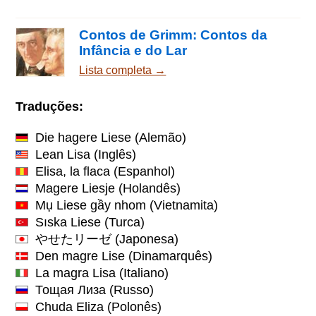
Contos de Grimm: Contos da
Infância e do Lar
Lista completa →
Traduções:
Die hagere Liese
(Alemão)
Lean Lisa
(Inglês)
Elisa, la flaca
(Espanhol)
Magere Liesje
(Holandês)
Mụ Liese gầy nhom
(Vietnamita)
Sıska Liese
(Turca)
やせたリーゼ
(Japonesa)
Den magre Lise
(Dinamarquês)
La magra Lisa
(Italiano)
Тощая Лиза
(Russo)
Chuda Eliza
(Polonês)