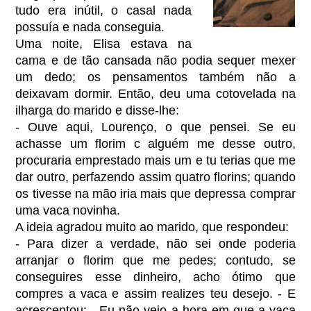
tudo era inútil, o casal nada
possuía e nada conseguia.
Uma noite, Elisa estava na
cama e de tão cansada não podia sequer mexer
um dedo; os pensamentos também não a
deixavam dormir. Então, deu uma cotovelada na
ilharga do marido e disse-lhe:
- Ouve aqui, Lourenço, o que pensei. Se eu
achasse um florim c alguém me desse outro,
procuraria emprestado mais um e tu terias que me
dar outro, perfazendo assim quatro florins; quando
os tivesse na mão iria mais que depressa comprar
uma vaca novinha.
A ideia agradou muito ao marido, que respondeu:
- Para dizer a verdade, não sei onde poderia
arranjar o florim que me pedes; contudo, se
conseguires esse dinheiro, acho ótimo que
compres a vaca e assim realizes teu desejo. - E
acrescentou: - Eu não vejo a hora em que a vaca