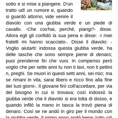
sotto e si mise a piangere. D'un
tratto udì un rumore e, quando
si guardò attorno, vide venire il
diavolo con una giubba verde e un piede di
cavallo. -Che cos'hai, perché‚ piangi?- disse.
Allora egli gli confidò la sua pena e disse: -I miei
fratelli mi hanno scacciato-. Disse il diavolo: -
Voglio aiutarti: indossa questa giubba verde, ha
delle tasche che sono sempre piene di denaro;
puoi prenderne fin che vuoi. In compenso però
voglio che per sette anni tu non ti lavi, non ti pettini
n‚ preghi. Se muori in questi setti anni, sei mio; ma
se rimani in vita, sarai libero e ricco fino alla fine
dei tuoi giorni-. Il giovane finì coll'accettare, per via
del bisogno in cui si trovava; così indossò la
giubba verde che il diavolo si era tolta di dosso, e
quando infilò la mano in tasca la trovò piena di
denaro. Così se ne andò in giro per il mondo con
la giubba verde. Il primo anno andò bene: tutto ciò