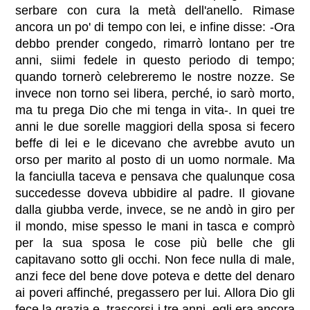
serbare con cura la metà dell'anello. Rimase
ancora un po' di tempo con lei, e infine disse: -Ora
debbo prender congedo, rimarrò lontano per tre
anni, siimi fedele in questo periodo di tempo;
quando tornerò celebreremo le nostre nozze. Se
invece non torno sei libera, perché‚ io sarò morto,
ma tu prega Dio che mi tenga in vita-. In quei tre
anni le due sorelle maggiori della sposa si fecero
beffe di lei e le dicevano che avrebbe avuto un
orso per marito al posto di un uomo normale. Ma
la fanciulla taceva e pensava che qualunque cosa
succedesse doveva ubbidire al padre. Il giovane
dalla giubba verde, invece, se ne andò in giro per
il mondo, mise spesso le mani in tasca e comprò
per la sua sposa le cose più belle che gli
capitavano sotto gli occhi. Non fece nulla di male,
anzi fece del bene dove poteva e dette del denaro
ai poveri affinché‚ pregassero per lui. Allora Dio gli
fece la grazia e, trascorsi i tre anni, egli era ancora