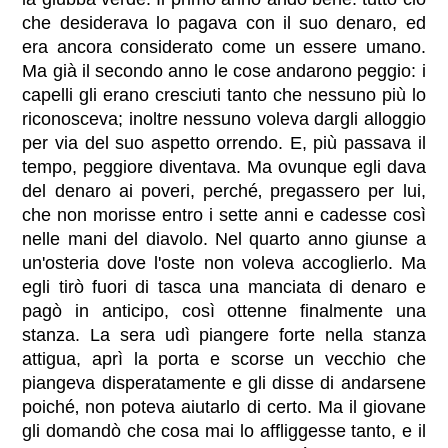
che desiderava lo pagava con il suo denaro, ed
era ancora considerato come un essere umano.
Ma già il secondo anno le cose andarono peggio: i
capelli gli erano cresciuti tanto che nessuno più lo
riconosceva; inoltre nessuno voleva dargli alloggio
per via del suo aspetto orrendo. E, più passava il
tempo, peggiore diventava. Ma ovunque egli dava
del denaro ai poveri, perché‚ pregassero per lui,
che non morisse entro i sette anni e cadesse così
nelle mani del diavolo. Nel quarto anno giunse a
un'osteria dove l'oste non voleva accoglierlo. Ma
egli tirò fuori di tasca una manciata di denaro e
pagò in anticipo, così ottenne finalmente una
stanza. La sera udì piangere forte nella stanza
attigua, aprì la porta e scorse un vecchio che
piangeva disperatamente e gli disse di andarsene
poiché‚ non poteva aiutarlo di certo. Ma il giovane
gli domandò che cosa mai lo affliggesse tanto, e il