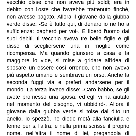
vecchio disse che non aveva più soldi; era in
debito con l'oste che l'avrebbe trattenuto finché‚
non avesse pagato. Allora il giovane dalla giubba
verde disse: -Se è tutto qui, di denaro io ne ho a
sufficienza: pagherò per voi-. E liberò l'uomo dai
suoi debiti. Il vecchio aveva tre belle figlie e gli
disse di scegliersene una in moglie come
ricompensa. Ma quando giunsero a casa e la
maggiore lo vide, si mise a gridare all'idea di
sposare un essere così orrendo, che non aveva
più aspetto umano e sembrava un orso. Anche la
seconda fuggì via e preferì andarsene per il
mondo. La terza invece disse: -Caro babbo, se gli
avete promesso una sposa, ed egli vi ha aiutato
nel momento del bisogno, vi ubbidirò-. Allora il
giovane dalla giubba verde si tolse dal dito un
anello, lo spezzò, ne diede metà alla fanciulla e
tenne per s‚ l'altra; e nella prima scrisse il proprio
nome, nell'altra il nome di lei, pregandola di