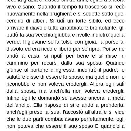
vivo e sano. Quando il tempo fu trascorso si recò
nuovamente nella brughiera e si sedette sotto quel
cerchio di alberi. Si udì un forte sibilo, ed ecco
arrivare il diavolo tutto arrabbiato e brontolante; gli
buttò la sua vecchia giubba e rivolle indietro quella
verde. Il giovane se la tolse con gioia, la porse al
diavolo ed era ricco e libero per sempre. Poi se ne
andò a casa, si ripulì per bene e si mise in
cammino per recarsi dalla sua sposa. Quando
giunse al portone d'ingresso, incontrò il padre; lo
salutò e disse di essere lo sposo, ma quello non lo
riconobbe e non voleva credergli. Allora egli salì
dalla sposa, ma anch'ella non voleva credergli.
Infine egli le domandò se avesse ancora la metà
dell'anello. Ella rispose di sì e andò a prenderla;
anch'egli prese la sua, l'accostò all'altra e si vide
che le due parti combaciavano perfettamente: egli
non poteva che essere il suo sposo E quand'ella