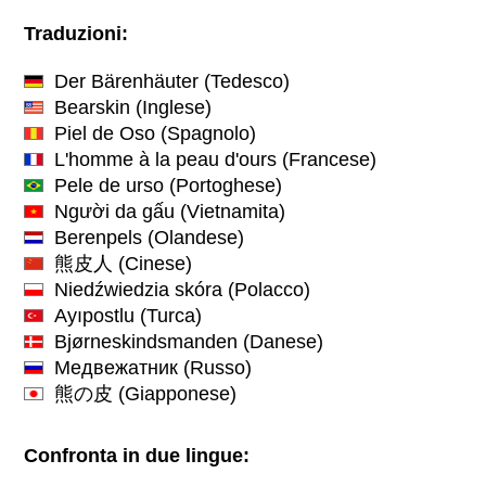
Traduzioni:
Der Bärenhäuter
(Tedesco)
Bearskin
(Inglese)
Piel de Oso
(Spagnolo)
L'homme à la peau d'ours
(Francese)
Pele de urso
(Portoghese)
Người da gấu
(Vietnamita)
Berenpels
(Olandese)
熊皮人
(Cinese)
Niedźwiedzia skóra
(Polacco)
Ayıpostlu
(Turca)
Bjørneskindsmanden
(Danese)
Медвежатник
(Russo)
熊の皮
(Giapponese)
Confronta in due lingue: