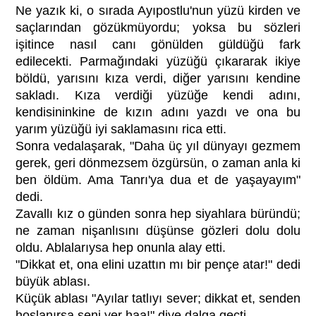
Ne yazık ki, o sırada Ayıpostlu'nun yüzü kirden ve
saçlarından gözükmüyordu; yoksa bu sözleri
işitince nasıl canı gönülden güldüğü fark
edilecekti. Parmağındaki yüzüğü çıkararak ikiye
böldü, yarısını kıza verdi, diğer yarısını kendine
sakladı. Kıza verdiği yüzüğe kendi adını,
kendisininkine de kızın adını yazdı ve ona bu
yarım yüzüğü iyi saklamasını rica etti.
Sonra vedalaşarak, "Daha üç yıl dünyayı gezmem
gerek, geri dönmezsem özgürsün, o zaman anla ki
ben öldüm. Ama Tanrı'ya dua et de yaşayayım"
dedi.
Zavallı kız o günden sonra hep siyahlara büründü;
ne zaman nişanlısını düşünse gözleri dolu dolu
oldu. Ablalarıysa hep onunla alay etti.
"Dikkat et, ona elini uzattın mı bir pençe atar!" dedi
büyük ablası.
Küçük ablası "Ayılar tatlıyı sever; dikkat et, senden
hoşlanırsa seni yer haa!" diye dalga geçti.