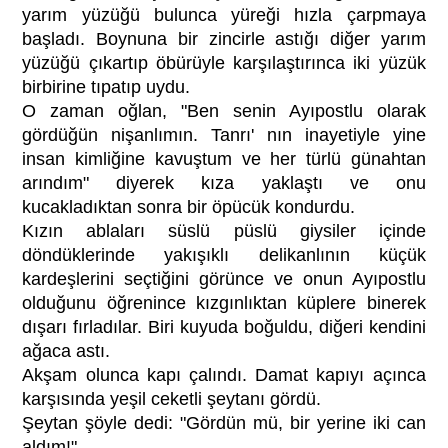
yarım yüzüğü bulunca yüreği hızla çarpmaya
başladı. Boynuna bir zincirle astığı diğer yarım
yüzüğü çıkartıp öbürüyle karşılaştırınca iki yüzük
birbirine tıpatıp uydu.
O zaman oğlan, "Ben senin Ayıpostlu olarak
gördüğün nişanlımın. Tanrı' nın inayetiyle yine
insan kimliğine kavuştum ve her türlü günahtan
arındım" diyerek kıza yaklaştı ve onu
kucakladıktan sonra bir öpücük kondurdu.
Kızın ablaları süslü püslü giysiler içinde
döndüklerinde yakışıklı delikanlının küçük
kardeşlerini seçtiğini görünce ve onun Ayıpostlu
olduğunu öğrenince kızgınlıktan küplere binerek
dışarı fırladılar. Biri kuyuda boğuldu, diğeri kendini
ağaca astı.
Akşam olunca kapı çalındı. Damat kapıyı açınca
karşısında yeşil ceketli şeytanı gördü.
Şeytan şöyle dedi: "Gördün mü, bir yerine iki can
aldım!"