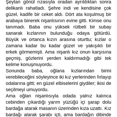
Şeytan gönül rızasıyla oradan ayrıldıktan sonra
delikanlı rahatladı. Şehre indi ve kendisine çok
güzel, kadife bir ceket aldı. Dört ata koşulmuş bir
arabaya binerek nişanlısının evine gitti. Kimse onu
tanımadı. Baba onu yüksek rütbeli bir subay
sanarak kızlarının bulunduğu odaya götürdü.
Büyük ve ortanca kızın arasına oturttu; kızlar o
zamana kadar bu kadar güzel ve yakışıklı bir
erkek görmemişti. Ama nişanlı kız onun karşısına
geçmiş, gözlerini yerden kaldırmadığı gibi tek
kelime konuşmuyordu.
Sonunda baba, oğlana kızlarından birini
verebileceğini söyleyince iki kız yerlerinden fırlayıp
odalarına gitti; en güzel elbiselerini giydiler; ikisi de
seçilmeyi umuyordu.
Ama oğlan nişanlısıyla odada yalnız kalınca
cebinden çıkardığı yarım yüzüğü içi şarap dolu
bardağa atarak masanın üzerinden kıza uzattı. Kız
bardağı alarak şarabı içti, ama bardağın dibinde