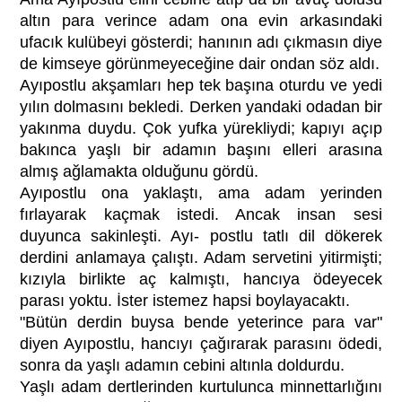
altın para verince adam ona evin arkasındaki
ufacık kulübeyi gösterdi; hanının adı çıkmasın diye
de kimseye görünmeyeceğine dair ondan söz aldı.
Ayıpostlu akşamları hep tek başına oturdu ve yedi
yılın dolmasını bekledi. Derken yandaki odadan bir
yakınma duydu. Çok yufka yürekliydi; kapıyı açıp
bakınca yaşlı bir adamın başını elleri arasına
almış ağlamakta olduğunu gördü.
Ayıpostlu ona yaklaştı, ama adam yerinden
fırlayarak kaçmak istedi. Ancak insan sesi
duyunca sakinleşti. Ayı- postlu tatlı dil dökerek
derdini anlamaya çalıştı. Adam servetini yitirmişti;
kızıyla birlikte aç kalmıştı, hancıya ödeyecek
parası yoktu. İster istemez hapsi boylayacaktı.
"Bütün derdin buysa bende yeterince para var"
diyen Ayıpostlu, hancıyı çağırarak parasını ödedi,
sonra da yaşlı adamın cebini altınla doldurdu.
Yaşlı adam dertlerinden kurtulunca minnettarlığını