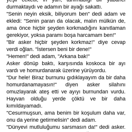
durmaktaydı ve adamın bir ayağı sakattı.
"Senin neyin eksik, biliyorum ben" dedi adam ve
ekledi: "Senin paran da olacak, malın mülkün de,
ama önce hiçbir şeyden korkmadığını kanıtlaman
gerekiyor, yoksa paramı boşa harcamam ben!"
"Bir asker hiçbir şeyden korkmaz!" diye cevap
verdi oğlan. "İstersen beni bir dene!"
"Hemen!" dedi adam, "Arkana bak!"
Asker dönüp baktı, karşısında koskoca bir ayı
vardı ve homurdanarak üzerine yürüyordu.
"Dur hele! Biraz burnunu gıdıklayayım da bir daha
homurdanamayasın!" diyen asker silahını
omuzlayarak ateş etti ve ayıyı burnundan vurdu.
Hayvan olduğu yerde çöktü ve bir daha
kımıldayamadı.
"Cesurmuşsun, ama benim bir koşulum daha var,
onu da yerine getirmelisin" dedi adam.
"Dünyevi mutluluğumu sarsmasın da!" dedi asker.