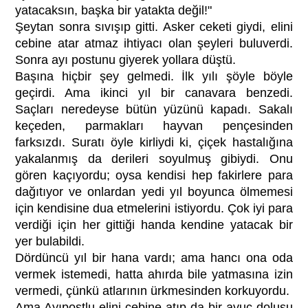
yatacaksın, başka bir yatakta değil!"
Şeytan sonra sıvışıp gitti. Asker ceketi giydi, elini
cebine atar atmaz ihtiyacı olan şeyleri buluverdi.
Sonra ayı postunu giyerek yollara düştü.
Başına hiçbir şey gelmedi. İlk yılı şöyle böyle
geçirdi. Ama ikinci yıl bir canavara benzedi.
Saçları neredeyse bütün yüzünü kapadı. Sakalı
keçeden, parmakları hayvan pençesinden
farksızdı. Suratı öyle kirliydi ki, çiçek hastalığına
yakalanmış da derileri soyulmuş gibiydi. Onu
gören kaçıyordu; oysa kendisi hep fakirlere para
dağıtıyor ve onlardan yedi yıl boyunca ölmemesi
için kendisine dua etmelerini istiyordu. Çok iyi para
verdiği için her gittiği handa kendine yatacak bir
yer bulabildi.
Dördüncü yıl bir hana vardı; ama hancı ona oda
vermek istemedi, hatta ahırda bile yatmasına izin
vermedi, çünkü atlarının ürkmesinden korkuyordu.
Ama Ayıpostlu elini cebine atıp da bir avuç dolusu