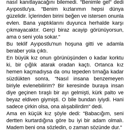
nasıl kanıtlayacağını bilemedi. "Benimle gel" dedi
Ayıpostlu'ya. "Benim kızlarımın hepsi dünya
güzelidir. İçlerinden birini beğen ve istersen onunla
evlen. Bana yaptıklarını duyunca herhalde karşı
çıkmayacaktır. Gerçi biraz acayip görünüyorsun,
ama o seni yola sokar."
Bu teklif Ayıpostlu'nun hoşuna gitti ve adamla
beraber yola çıktı.
En büyük kız onun görünüşünden o kadar korktu
ki, bir çığlık atarak oradan kaçtı. Ortanca kız
hemen kaçmadıysa da onu tepeden tırnağa kadar
süzdükten sonra, "Nasıl insana benzemeyen
biriyle evlenebilirim? Bir keresinde buraya insan
diye geçinen tıraşlı bir ayı gelmişti, kürk palto ve
beyaz eldiven giymişti. O bile bundan iyiydi. Hani
sadece çirkin olsa, ona alışabilirdim" dedi.
Ama en küçük kız şöyle dedi: "Babacığım, seni
dertten kurtardığına göre bu iyi bir adam olmalı.
Madem beni ona sözledin, o zaman sözünde dur."