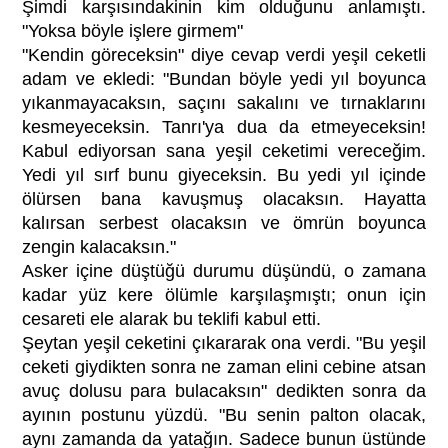
Şimdi karşısındakinin kim olduğunu anlamıştı.
"Yoksa böyle işlere girmem"
"Kendin göreceksin" diye cevap verdi yeşil ceketli
adam ve ekledi: "Bundan böyle yedi yıl boyunca
yıkanmayacaksın, saçını sakalını ve tırnaklarını
kesmeyeceksin. Tanrı'ya dua da etmeyeceksin!
Kabul ediyorsan sana yeşil ceketimi vereceğim.
Yedi yıl sırf bunu giyeceksin. Bu yedi yıl içinde
ölürsen bana kavuşmuş olacaksın. Hayatta
kalırsan serbest olacaksın ve ömrün boyunca
zengin kalacaksın."
Asker içine düştüğü durumu düşündü, o zamana
kadar yüz kere ölümle karşılaşmıştı; onun için
cesareti ele alarak bu teklifi kabul etti.
Şeytan yeşil ceketini çıkararak ona verdi. "Bu yeşil
ceketi giydikten sonra ne zaman elini cebine atsan
avuç dolusu para bulacaksın" dedikten sonra da
ayının postunu yüzdü. "Bu senin palton olacak,
aynı zamanda da yatağın. Sadece bunun üstünde