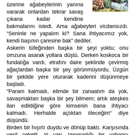
üzerine ağabeylerinin yanına
vararak onlardan tekrar savaş
çıkana kadar kendine
bakmalarını istedi. Ama ağabeyleri vicdansızdı.
"Seninle ne yapalım ki? Sana ihtiyacımız yok,
kendi başının çaresine bak" dediler.
Askerin tüfeğinden başka bir şeyi yoktu; onu
omzuna asarak yollara düştü. Derken koskoca bir
fundalığa vardı, etrafını daire şeklinde çevirmiş
ağaçlardan başka bir şey görünmüyordu. Üzgün
bir şekilde yere oturarak kaderini düşünmeye
başladı.
"Param kalmadı, elimde bir zanaatım da yok,
savaşmaktan başka bir şey bilmem; artık ateşkes
ilan edildiğine göre kimsenin bana ihtiyacı
kalmadı. Herhalde açlıktan öleceğim" diye
düşündü.
Birden bir hışırtı duydu ve dönüp baktı. Karşısında
yeşil ceketli, iri yarı, tanımadığı bir yabancı