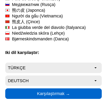
Медвежатник
(Rusça)
熊の皮
(Japonca)
Người da gấu
(Vietnamca)
熊皮人
(Çince)
La giubba verde del diavolo
(İtalyanca)
Niedźwiedzia skóra
(Lehçe)
Bjørneskindsmanden
(Danca)
Iki dil karşılaştır: