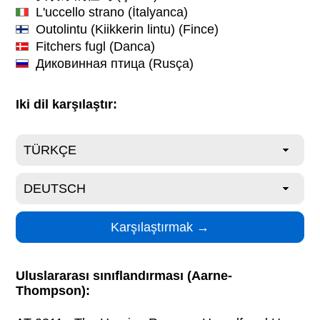
L'uccello strano
(İtalyanca)
Outolintu (Kiikkerin lintu)
(Fince)
Fitchers fugl
(Danca)
Диковинная птица
(Rusça)
Iki dil karşılaştır:
Uluslararası sınıflandırması (Aarne-
Thompson):