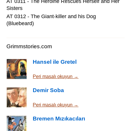
AT 0311 - The Heroine Rescues Herself and Her
Sisters
AT 0312 - The Giant-killer and his Dog
(Bluebeard)
Grimmstories.com
Hansel ile Gretel
Peri masalı okuyun →
Demir Soba
Peri masalı okuyun →
Bremen Mızıkacıları