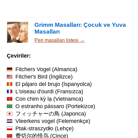
Grimm Masalları: Çocuk ve Yuva
Masalları
Peri masalları listesi →
Çeviriler:
Fitchers Vogel
(Almanca)
Fitcher's Bird
(İngilizce)
El pájaro del brujo
(İspanyolca)
L'oiseau d'ourdi
(Fransızca)
Con chim kỳ lạ
(Vietnamca)
O estranho pássaro
(Portekizce)
フィッチャーの鳥
(Japonca)
Vleerkens vogel
(Felemenkçe)
Ptak-straszydło
(Lehçe)
费切尔的怪鸟
(Çince)