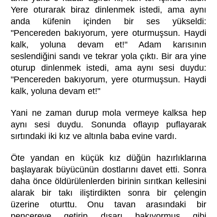
Yere oturarak biraz dinlenmek istedi, ama aynı
anda küfenin içinden bir ses yükseldi:
"Pencereden bakıyorum, yere oturmuşsun. Haydi
kalk, yoluna devam et!" Adam karısının
seslendiğini sandı ve tekrar yola çıktı. Bir ara yine
oturup dinlenmek istedi, ama aynı sesi duydu:
"Pencereden bakıyorum, yere oturmuşsun. Haydi
kalk, yoluna devam et!"
Yani ne zaman durup mola vermeye kalksa hep
aynı sesi duydu. Sonunda oflayıp puflayarak
sırtındaki iki kız ve altınla baba evine vardı.
Öte yandan en küçük kız düğün hazırlıklarına
başlayarak büyücünün dostlarını davet etti. Sonra
daha önce öldürülenlerden birinin sırıtkan kellesini
alarak bir takı iliştirdikten sonra bir çelengin
üzerine oturttu. Onu tavan arasındaki bir
pencereye getirip dışarı bakıyormuş gibi