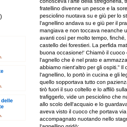
conosceva l'arte della stregoneria, t
fratellino divenne un pesce e la sorel
pesciolino nuotava su e giù per lo st
)
l'agnellino andava su e giù per il pra
mangiava e non toccava neanche un
avanti così per molto tempo, finché‚
castello dei forestieri. La perfida m
buona occasione!' Chiamò il cuoco e 
→
l'agnello che è nel prato e ammazzal
abbiamo nient'altro per gli ospiti." 
te
l'agnellino, lo portò in cucina e gli 
quello sopportava tutto con pazien
→
tirò fuori il suo coltello e lo affilò sul
trafiggerlo, vide un pesciolino che 
 delle
allo scolo dell'acquaio e lo guardava.
te
aveva visto il cuoco che portava via 
→
accompagnato nuotando nello stagno
l'agnellino gridò: