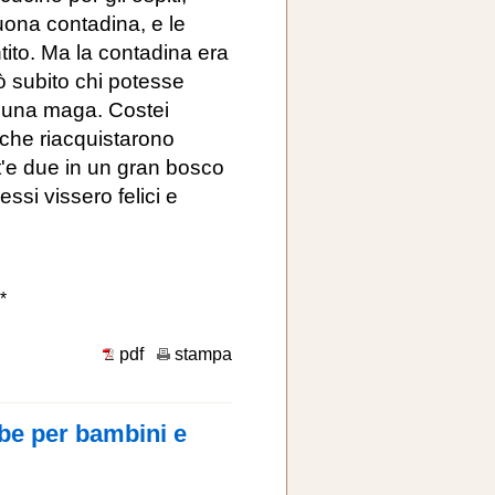
uona contadina, e le
tito. Ma la contadina era
tò subito chi potesse
a una maga. Costei
 che riacquistarono
t'e due in un gran bosco
ssi vissero felici e
*
pdf
stampa
be per bambini e