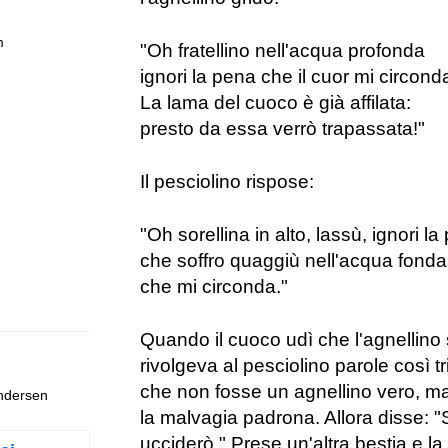
m
"Oh fratellino nell'acqua profonda
ignori la pena che il cuor mi circond
La lama del cuoco è già affilata:
presto da essa verrò trapassata!"
Il pesciolino rispose:
"Oh sorellina in alto, lassù, ignori l
che soffro quaggiù nell'acqua fonda
che mi circonda."
Quando il cuoco udì che l'agnellino
rivolgeva al pesciolino parole così t
che non fosse un agnellino vero, ma
Andersen
la malvagia padrona. Allora disse: "St
ucciderò." Prese un'altra bestia e la 