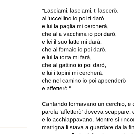
"Lasciami, lasciami, ti lascerò,
all'uccellino io poi ti darò,
e lui la paglia mi cercherà,
che alla vacchina io poi darò,
e lei il suo latte mi darà,
che al fornaio io poi darò,
e lui la torta mi farà,
che al gattino io poi darò,
e lui i topini mi cercherà,
che nel camino io poi appenderò
e affetterò."
Cantando formavano un cerchio, e q
parola 'affetterò' doveva scappare, e 
e lo acchiappavano. Mentre si rincorr
matrigna li stava a guardare dalla fin