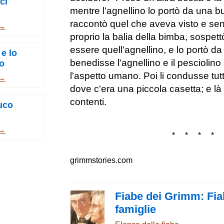
ci
mentre l'agnellino lo portò da una b
raccontò quel che aveva visto e sen
 →
proprio la balia della bimba, sospet
essere quell'agnellino, e lo portò d
 e lo
benedisse l'agnellino e il pesciolino
o
l'aspetto umano. Poi li condusse tut
 →
dove c'era una piccola casetta; e là e
contenti.
uco
 →
* * * * 
grimmstories.com
Fiabe dei Grimm: Fia
famiglie