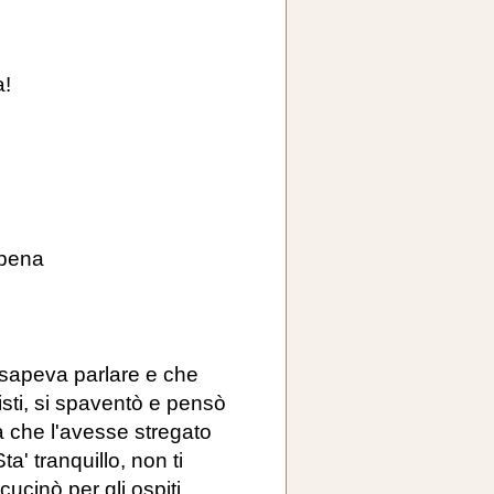
a!
a pena
 sapeva parlare e che
risti, si spaventò e pensò
 che l'avesse stregato
a' tranquillo, non ti
cucinò per gli ospiti,