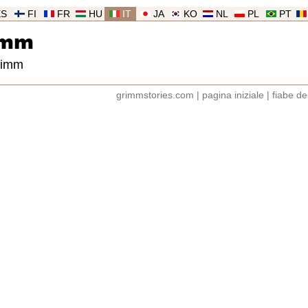
ES
FI
FR
HU
IT
JA
KO
NL
PL
PT
imm
Grimm
grimmstories.com
|
pagina iniziale
|
fiabe d