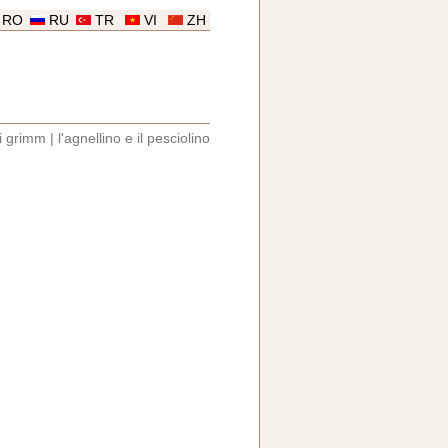
RO
RU
TR
VI
ZH
ei grimm
|
l'agnellino e il pesciolino