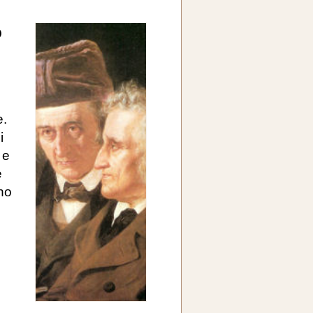
o
e.
i
 e
e
no