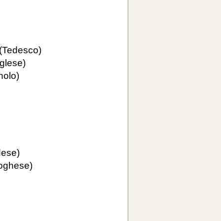
(Tedesco)
glese)
olo)
ese)
oghese)