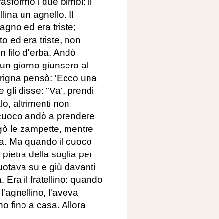
rasformò i due bimbi: il
lina un agnello. Il
agno ed era triste;
to ed era triste, non
 filo d'erba. Andò
 un giorno giunsero al
atrigna pensò: 'Ecco una
gli disse: "Va', prendi
o, altrimenti non
Il cuoco andò a prendere
legò le zampette, mentre
za. Ma quando il cuoco
la pietra della soglia per
nuotava su e giù davanti
 Era il fratellino: quando
l'agnellino, l'aveva
 fino a casa. Allora