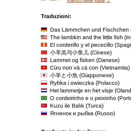
Elenco delle fiabe →
Traduzioni:
Das Lämmchen und Fischchen
The lambkin and the little fish
(In
El corderillo y el pececillo
(Spagn
小羊羔与小鱼儿
(Cinese)
Lammet og fisken
(Danese)
Cừu non và cá con
(Vietnamita)
小羊と小魚
(Giapponese)
Rybka i owieczka
(Polacco)
Het lammetje en het visje
(Oland
O cordeirinho e o peixinho
(Port
Kuzu ile Balık
(Turca)
Ягненок и рыбка
(Russo)