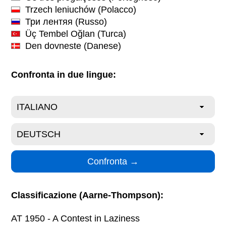
Trzech leniuchów
(Polacco)
Три лентяя
(Russo)
Üç Tembel Oğlan
(Turca)
Den dovneste
(Danese)
Confronta in due lingue:
Classificazione (Aarne-Thompson):
AT 1950 - A Contest in Laziness