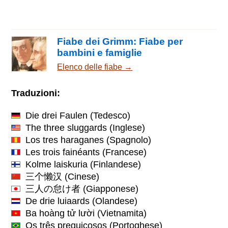
Fiabe dei Grimm: Fiabe per
bambini e famiglie
Elenco delle fiabe →
Traduzioni:
Die drei Faulen
(Tedesco)
The three sluggards
(Inglese)
Los tres haraganes
(Spagnolo)
Les trois fainéants
(Francese)
Kolme laiskuria
(Finlandese)
三个懒汉
(Cinese)
三人の怠け者
(Giapponese)
De drie luiaards
(Olandese)
Ba hoàng tử lười
(Vietnamita)
Os três preguiçosos
(Portoghese)