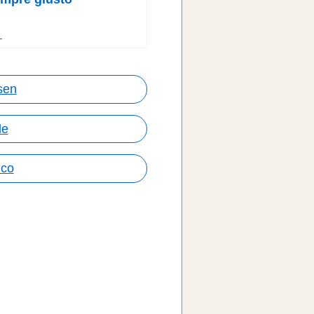
→
sen
le
ico