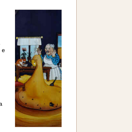
a
 e
a