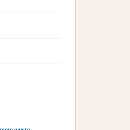
→
→
empre giusto