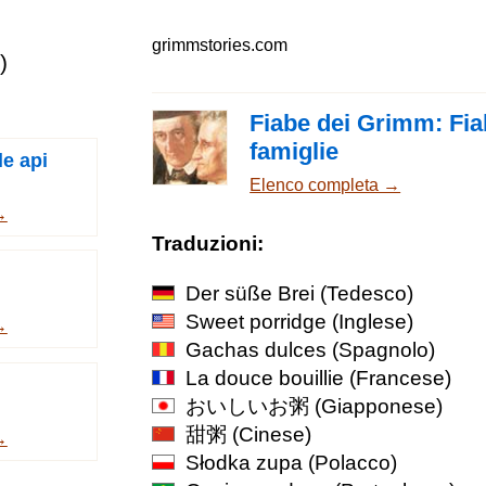
grimmstories.com
)
Fiabe dei Grimm: Fia
famiglie
le api
Elenco completa →
→
Traduzioni:
Der süße Brei
(Tedesco)
Sweet porridge
(Inglese)
→
Gachas dulces
(Spagnolo)
La douce bouillie
(Francese)
おいしいお粥
(Giapponese)
甜粥
(Cinese)
→
Słodka zupa
(Polacco)