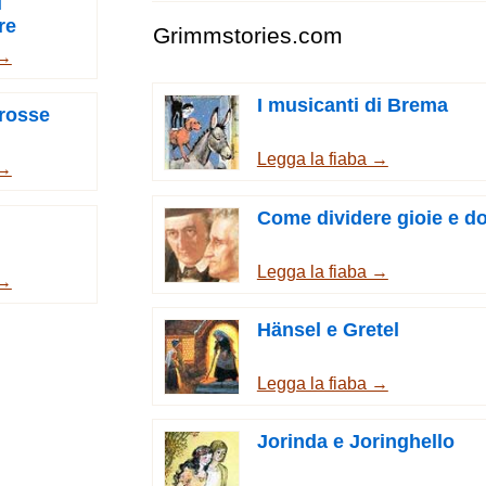
i
re
Grimmstories.com
 →
I musicanti di Brema
 rosse
Legga la fiaba →
 →
Come dividere gioie e do
Legga la fiaba →
 →
Hänsel e Gretel
Legga la fiaba →
Jorinda e Joringhello