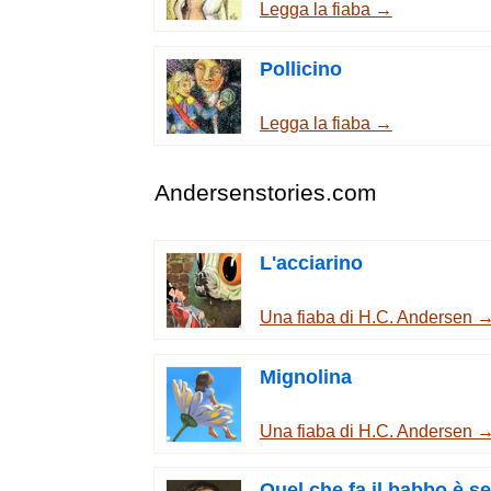
Legga la fiaba →
Pollicino
Legga la fiaba →
Andersenstories.com
L'acciarino
Una fiaba di H.C. Andersen 
Mignolina
Una fiaba di H.C. Andersen 
Quel che fa il babbo è s