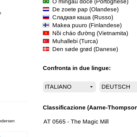
O mingau doce
(Portoghese)
De zoete pap
(Olandese)
m
Сладкая каша
(Russo)
Makea puuro
(Finlandese)
Nồi cháo đường
(Vietnamita)
Muhallebi
(Turca)
Den søde grød
(Danese)
Confronta in due lingue:
Classificazione (Aarne-Thompson
AT 0565 - The Magic Mill
Andersen