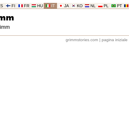
ES
FI
FR
HU
IT
JA
KO
NL
PL
PT
imm
Grimm
grimmstories.com
|
pagina iniziale