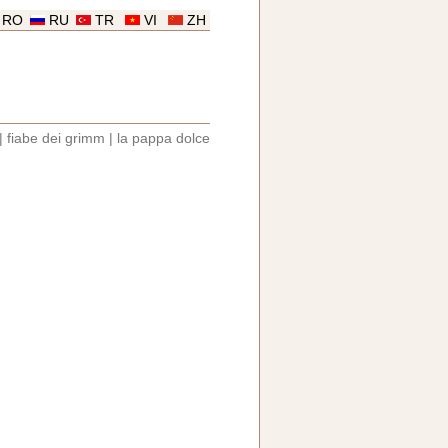
RO
RU
TR
VI
ZH
|
fiabe dei grimm
|
la pappa dolce