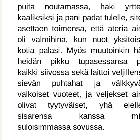
puita noutamassa, haki yrtte
kaaliksiksi ja pani padat tulelle, si
asettaen toimensa, että ateria ai
oli valmihina, kun nuot yksitois
kotia palasi. Myös muutoinkin h
heidän pikku tupasessansa pi
kaikki siivossa sekä laittoi veljille
sievän puhtahat ja välkkyv
valkoiset vuoteet, ja veljekset ai
olivat tyytyväiset, yhä elell
sisarensa kanssa mi
suloisimmassa sovussa.