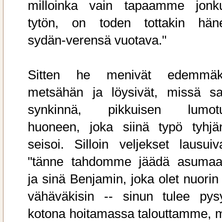
milloinka vain tapaamme jonk
tytön, on toden tottakin hän
sydän-verensä vuotava."
Sitten he menivät edemmäk
metsähän ja löysivät, missä sa
synkinnä, pikkuisen lumot
huoneen, joka siinä typö tyhjä
seisoi. Silloin veljekset lausuiva
"tänne tahdomme jäädä asumaa
ja sinä Benjamin, joka olet nuorin 
vähäväkisin -- sinun tulee pys
kotona hoitamassa talouttamme, 