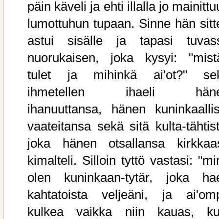
päin käveli ja ehti illalla jo mainitt
lumottuhun tupaan. Sinne hän sitt
astui sisälle ja tapasi tuvas
nuorukaisen, joka kysyi: "mist
tulet ja mihinkä ai'ot?" se
ihmetellen ihaeli hän
ihanuuttansa, hänen kuninkaallis
vaateitansa sekä sitä kulta-tähtist
joka hänen otsallansa kirkkaas
kimalteli. Silloin tyttö vastasi: "m
olen kuninkaan-tytär, joka ha
kahtatoista veljeäni, ja ai'om
kulkea vaikka niin kauas, ku