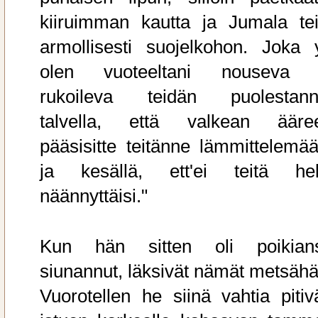
kiiruimman kautta ja Jumala tei
armollisesti suojelkohon. Joka 
olen vuoteeltani nouseva 
rukoileva teidän puolestann
talvella, että valkean ääre
pääsisitte teitänne lämmittelemää
ja kesällä, ett'ei teitä hel
näännyttäisi."
Kun hän sitten oli poikian
siunannut, läksivät nämät metsähä
Vuorotellen he siinä vahtia pitivä