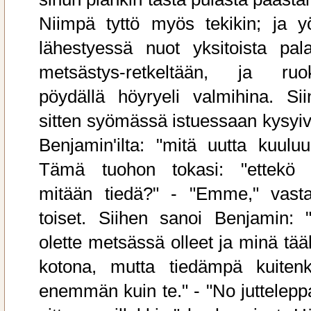
Niimpä tyttö myös tekikin; ja y
lähestyessä nuot yksitoista pala
metsästys-retkeltään, ja ruo
pöydällä höyryeli valmihina. Sii
sitten syömässä istuessaan kysyiv
Benjamin'ilta: "mitä uutta kuuluu
Tämä tuohon tokasi: "ettekö 
mitään tiedä?" - "Emme," vasta
toiset. Siihen sanoi Benjamin: "
olette metsässä olleet ja minä tääl
kotona, mutta tiedämpä kuitenk
enemmän kuin te." - "No juttelepp