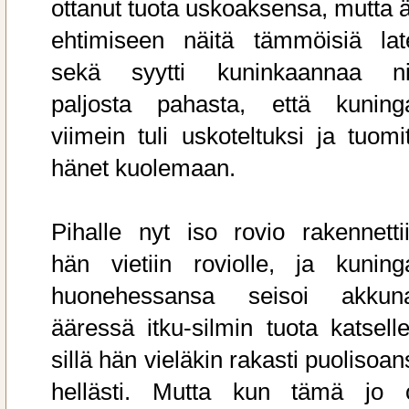
ottanut tuota uskoaksensa, mutta äi
ehtimiseen näitä tämmöisiä late
sekä syytti kuninkaannaa ni
paljosta pahasta, että kuning
viimein tuli uskoteltuksi ja tuomit
hänet kuolemaan.
Pihalle nyt iso rovio rakennettii
hän vietiin roviolle, ja kuning
huonehessansa seisoi akkun
ääressä itku-silmin tuota katselle
sillä hän vieläkin rakasti puolisoa
hellästi. Mutta kun tämä jo o