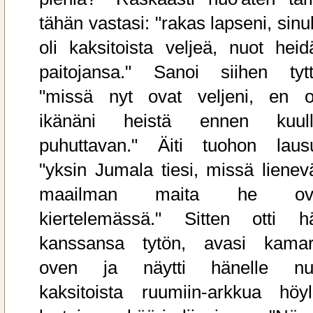
tähän vastasi: "rakas lapseni, sinu
oli kaksitoista veljeä, nuot heid
paitojansa." Sanoi siihen tytt
"missä nyt ovat veljeni, en o
ikänäni heistä ennen kuull
puhuttavan." Äiti tuohon lausu
"yksin Jumala tiesi, missä lienevä
maailman maita he ov
kiertelemässä." Sitten otti h
kanssansa tytön, avasi kamar
oven ja näytti hänelle nu
kaksitoista ruumiin-arkkua höyl