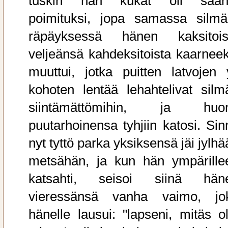
tuskin hän kukat oli saan
poimituksi, jopa samassa silmä
räpäyksessä hänen kaksitois
veljeänsä kahdeksitoista kaarneek
muuttui, jotka puitten latvojen y
kohoten lentää lehahtelivat silm
siintämättömihin, ja huo
puutarhoinensa tyhjiin katosi. Sin
nyt tyttö parka yksiksensä jäi jylh
metsähän, ja kun hän ympärille
katsahti, seisoi siinä hän
vieressänsä vanha vaimo, jo
hänelle lausui: "lapseni, mitäs ol