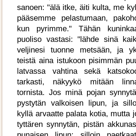
sanoen: "älä itke, äiti kulta, me ky
pääsemme pelastumaan, pakoh
kun pyrimme." Tähän kuninka
puoliso vastasi: "lähde sinä kaik
veljinesi tuonne metsään, ja yk
teistä aina istukoon pisimmän pu
latvassa vahtina sekä katsoko
tarkasti, näkyykö mitään linn
tornista. Jos minä pojan synnytä
pystytän valkoisen lipun, ja sillo
kyllä arvaatte palata kotia, mutta 
tyttären synnytän, pistän akkunas
punaisen lipun; silloin paetkaat