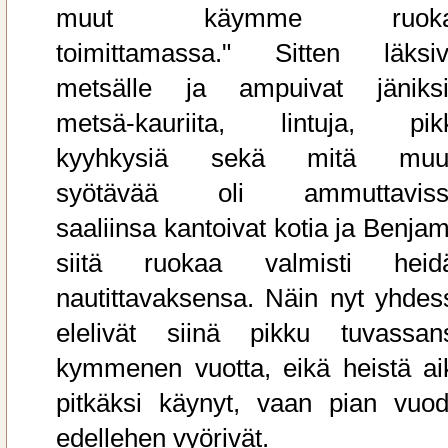
muut käymme ruoka
toimittamassa." Sitten läksiv
metsälle ja ampuivat jäniksi
metsä-kauriita, lintuja, pik
kyyhkysiä sekä mitä muu
syötävää oli ammuttaviss
saaliinsa kantoivat kotia ja Benjam
siitä ruokaa valmisti heid
nautittavaksensa. Näin nyt yhdes
elelivät siinä pikku tuvassan
kymmenen vuotta, eikä heistä ai
pitkäksi käynyt, vaan pian vuod
edellehen vyörivät.