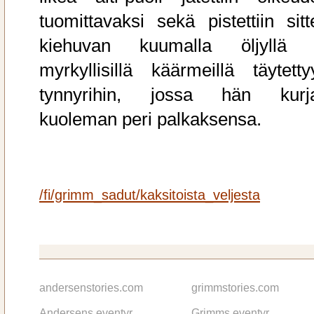
tuomittavaksi sekä pistettiin sitt
kiehuvan kuumalla öljyllä 
myrkyllisillä käärmeillä täytetty
tynnyrihin, jossa hän kurj
kuoleman peri palkaksensa.
/fi/grimm_sadut/kaksitoista_veljesta
andersenstories.com
grimmstories.com
Andersens eventyr
Grimms eventyr