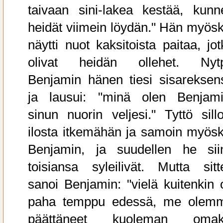
taivaan sini-lakea kestää, kunn
heidät viimein löydän." Hän myösk
näytti nuot kaksitoista paitaa, jot
olivat heidän ollehet. Nyt
Benjamin hänen tiesi sisareksen
ja lausui: "minä olen Benjami
sinun nuorin veljesi." Tyttö sillo
ilosta itkemähän ja samoin myösk
Benjamin, ja suudellen he sii
toisiansa syleilivät. Mutta sitt
sanoi Benjamin: "vielä kuitenkin 
paha temppu edessä, me olem
päättäneet kuoleman omak