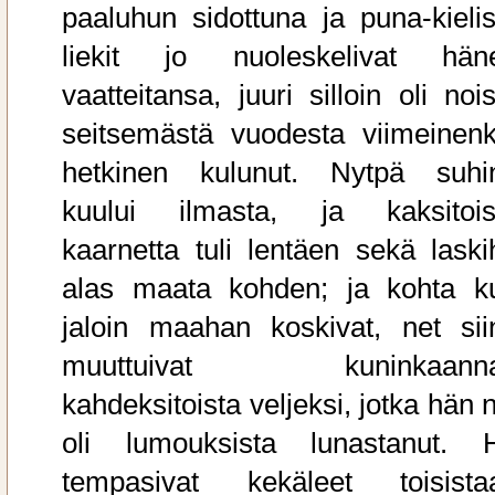
paaluhun sidottuna ja puna-kielis
liekit jo nuoleskelivat hän
vaatteitansa, juuri silloin oli noi
seitsemästä vuodesta viimeinenk
hetkinen kulunut. Nytpä suhi
kuului ilmasta, ja kaksitois
kaarnetta tuli lentäen sekä laski
alas maata kohden; ja kohta k
jaloin maahan koskivat, net sii
muuttuivat kuninkaann
kahdeksitoista veljeksi, jotka hän 
oli lumouksista lunastanut. 
tempasivat kekäleet toisista