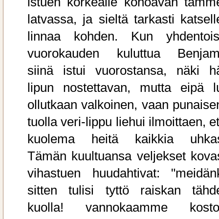
istuen korkealle kohoavan tamm
latvassa, ja sieltä tarkasti katsel
linnaa kohden. Kun yhdentois
vuorokauden kuluttua Benjam
siinä istui vuorostansa, näki h
lipun nostettavan, mutta eipä l
ollutkaan valkoinen, vaan punaise
tuolla veri-lippu liehui ilmoittaen, e
kuolema heitä kaikkia uhkas
Tämän kuultuansa veljekset kovas
vihastuen huudahtivat: "meidän
sitten tulisi tyttö raiskan tähd
kuolla! vannokaamme kosto