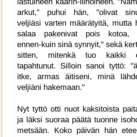
lastuineen käärin-liinoineen. "Näm
arkut," puhui hän, "olivat sin
veljiäsi varten määrätyitä, mutta 
salaa pakenivat pois kotoa, 
ennen-kuin sinä synnyit," sekä kert
sitten, mitenkä tuo kaikki o
tapahtunut. Silloin sanoi tyttö: "ä
itke, armas äitiseni, minä lähd
veljiäni hakemaan."
Nyt tyttö otti nuot kaksitoista pai
ja läksi suoraa päätä tuonne isoh
metsään. Koko päivän hän etee