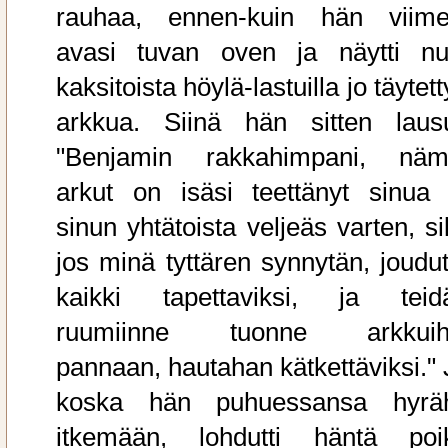
rauhaa, ennen-kuin hän viime
avasi tuvan oven ja näytti nu
kaksitoista höylä-lastuilla jo täytet
arkkua. Siinä hän sitten lausu
"Benjamin rakkahimpani, näm
arkut on isäsi teettänyt sinua 
sinun yhtätoista veljeäs varten, si
jos minä tyttären synnytän, joudut
kaikki tapettaviksi, ja teid
ruumiinne tuonne arkkuih
pannaan, hautahan kätkettäviksi." 
koska hän puhuessansa hyräh
itkemään, lohdutti häntä poi