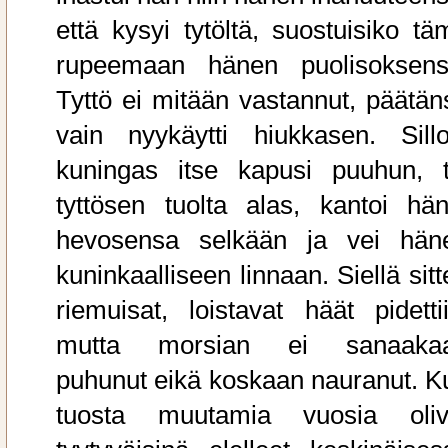
että kysyi tytöltä, suostuisiko tä
rupeemaan hänen puolisoksens
Tyttö ei mitään vastannut, päätän
vain nyykäytti hiukkasen. Sillo
kuningas itse kapusi puuhun, t
tyttösen tuolta alas, kantoi hän
hevosensa selkään ja vei hän
kuninkaalliseen linnaan. Siellä sit
riemuisat, loistavat häät pidettii
mutta morsian ei sanaaka
puhunut eikä koskaan nauranut. K
tuosta muutamia vuosia oliv