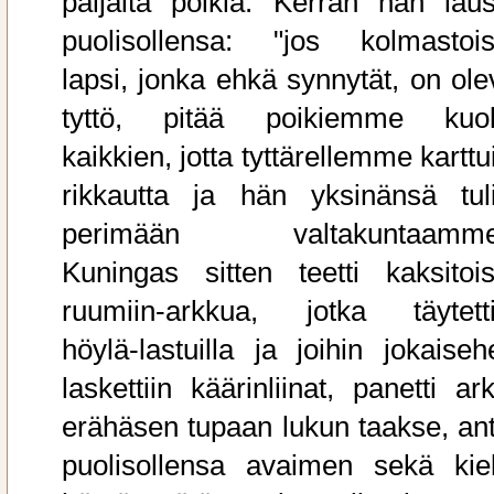
paljaita poikia. Kerran hän laus
puolisollensa: "jos kolmastois
lapsi, jonka ehkä synnytät, on ole
tyttö, pitää poikiemme kuol
kaikkien, jotta tyttärellemme karttu
rikkautta ja hän yksinänsä tuli
perimään valtakuntaamme
Kuningas sitten teetti kaksitois
ruumiin-arkkua, jotka täytetti
höylä-lastuilla ja joihin jokaiseh
laskettiin käärinliinat, panetti ar
erähäsen tupaan lukun taakse, ant
puolisollensa avaimen sekä kiel