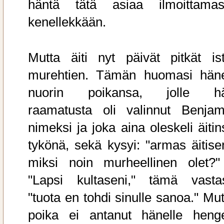
häntä tätä asiaa ilmoittamas
kenellekkään.
Mutta äiti nyt päivät pitkät ist
murehtien. Tämän huomasi hän
nuorin poikansa, jolle h
raamatusta oli valinnut Benjam
nimeksi ja joka aina oleskeli äitin
tykönä, sekä kysyi: "armas äitisen
miksi noin murheellinen olet?"
"Lapsi kultaseni," tämä vastas
"tuota en tohdi sinulle sanoa." Mut
poika ei antanut hänelle heng