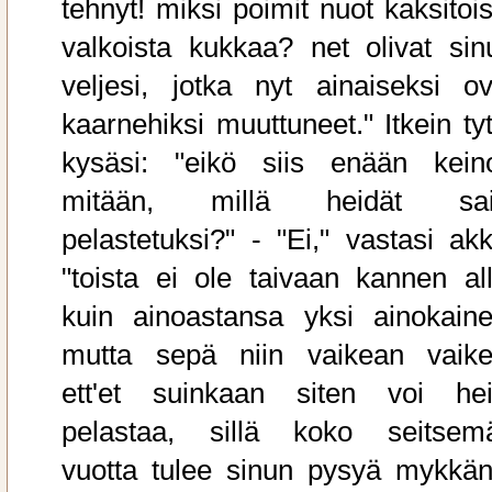
tehnyt! miksi poimit nuot kaksitois
valkoista kukkaa? net olivat sin
veljesi, jotka nyt ainaiseksi ov
kaarnehiksi muuttuneet." Itkein tyt
kysäsi: "eikö siis enään kein
mitään, millä heidät sai
pelastetuksi?" - "Ei," vastasi akk
"toista ei ole taivaan kannen all
kuin ainoastansa yksi ainokaine
mutta sepä niin vaikean vaike
ett'et suinkaan siten voi hei
pelastaa, sillä koko seitsem
vuotta tulee sinun pysyä mykkän