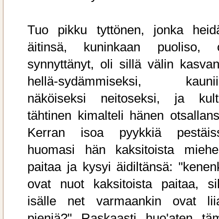
Tuo pikku tyttönen, jonka heid
äitinsä, kuninkaan puoliso, o
synnyttänyt, oli sillä välin kasvan
hellä-sydämmiseksi, kaunii
näköiseksi neitoseksi, ja kult
tähtinen kimalteli hänen otsallans
Kerran isoa pyykkiä pestäis
huomasi hän kaksitoista miehe
paitaa ja kysyi äidiltänsä: "kenen
ovat nuot kaksitoista paitaa, sil
isälle net varmaankin ovat lii
pieniä?" Raskaasti huo'aten tä