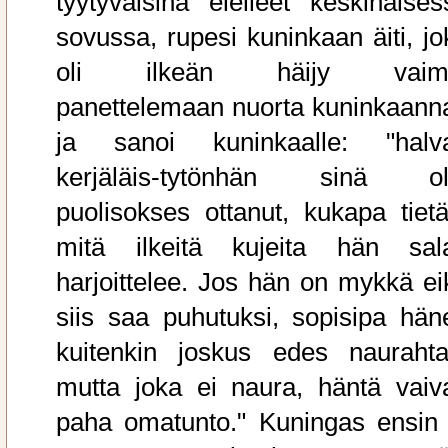
tyytyväisinä elelleet keskinäises
sovussa, rupesi kuninkaan äiti, jo
oli ilkeän häijy vaim
panettelemaan nuorta kuninkaann
ja sanoi kuninkaalle: "halv
kerjäläis-tytönhän sinä ol
puolisokses ottanut, kukapa tietä
mitä ilkeitä kujeita hän sal
harjoittelee. Jos hän on mykkä ei
siis saa puhutuksi, sopisipa hän
kuitenkin joskus edes naurahta
mutta joka ei naura, häntä vaiv
paha omatunto." Kuningas ensin 