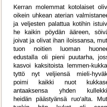
Kerran molemmat kotolaiset oliv
oikein uhkean aterian valmistanee
ja veljesten palattua kotihin istui
he kaikin pöydän ääreen, söivä
joivat ja olivat ihan iloissansa, mu
tuon noitien luoman huone
edustalla oli pieni puutarha, jos
kasvoi kaksitoista lemmen-kukka
tyttö nyt veljiensä mieli-hyväk
poimi kaikki nuot kukkase
antaaksensa yhden kullekki
heidän päästyänsä ruo'alta. Mut