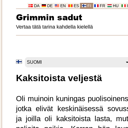
DA
DE
EN
ES
FI
FR
HU
Grimmin sadut
Vertaa tätä tarina kahdella kielellä
Kaksitoista veljestä
Oli muinoin kuningas puolisoinens
jotka elivät keskinäisessä sovus
ja joilla oli kaksitoista lasta, mu