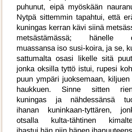
puhunut, eipä myöskään nauranu
Nytpä sittemmin tapahtui, että er
kuningas kerran kävi siinä metsäs
metsästämässä; hänelle o
muassansa iso susi-koira, ja se, k
sattumalta osasi likelle sitä puut
jonka oksilla tyttö istui, rupesi ko
puun ympäri juoksemaan, kiljuen 
haukkuen. Sinne sitten rien
kuningas ja nähdessänsä tu
ihanan kuninkaan-tyttären, jon
otsalla kulta-tähtinen kimaltel
ihastui hän niin hänen ihanuuteens