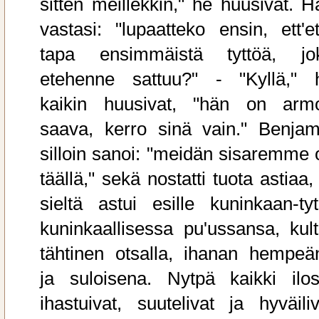
sitten meillekkin," he huusivat. H
vastasi: "lupaatteko ensin, ett'et
tapa ensimmäistä tyttöä, jo
etehenne sattuu?" - "Kyllä," 
kaikin huusivat, "hän on arm
saava, kerro sinä vain." Benjam
silloin sanoi: "meidän sisaremme 
täällä," sekä nostatti tuota astiaa,
sieltä astui esille kuninkaan-tyt
kuninkaallisessa pu'ussansa, kult
tähtinen otsalla, ihanan hempeä
ja suloisena. Nytpä kaikki ilos
ihastuivat, suutelivat ja hyväiliv