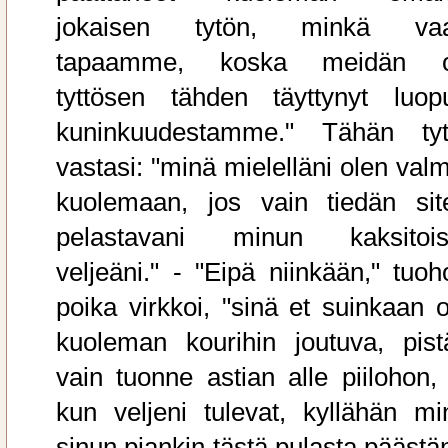
jokaisen tytön, minkä va
tapaamme, koska meidän 
tyttösen tähden täyttynyt luop
kuninkuudestamme." Tähän tyt
vastasi: "minä mielelläni olen valm
kuolemaan, jos vain tiedän sit
pelastavani minun kaksitois
veljeäni." - "Eipä niinkään," tuoh
poika virkkoi, "sinä et suinkaan o
kuoleman kourihin joutuva, pist
vain tuonne astian alle piilohon, 
kun veljeni tulevat, kyllähän mi
sinun piankin tästä pulasta päästän