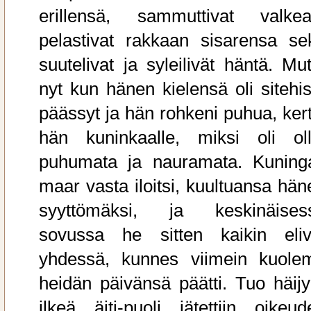
erillensä, sammuttivat valkea
pelastivat rakkaan sisarensa se
suutelivat ja syleilivät häntä. Mut
nyt kun hänen kielensä oli sitehis
päässyt ja hän rohkeni puhua, kert
hän kuninkaalle, miksi oli oll
puhumata ja nauramata. Kuning
maar vasta iloitsi, kuultuansa hän
syyttömäksi, ja keskinäises
sovussa he sitten kaikin eliv
yhdessä, kunnes viimein kuole
heidän päivänsä päätti. Tuo häijy
ilkeä äiti-puoli jätettiin oikeud