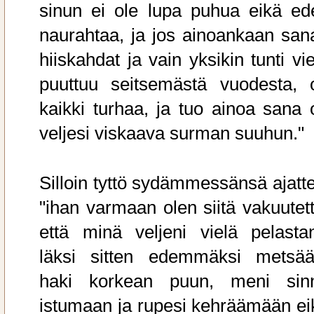
sinun ei ole lupa puhua eikä ed
naurahtaa, ja jos ainoankaan san
hiiskahdat ja vain yksikin tunti vi
puuttuu seitsemästä vuodesta, 
kaikki turhaa, ja tuo ainoa sana 
veljesi viskaava surman suuhun."
Silloin tyttö sydämmessänsä ajattel
"ihan varmaan olen siitä vakuutett
että minä veljeni vielä pelastan
läksi sitten edemmäksi metsää
haki korkean puun, meni sin
istumaan ja rupesi kehräämään ei