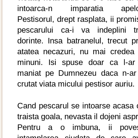
intoarca-n imparatia apelo
Pestisorul, drept rasplata, ii prom
pescarului ca-i va indeplini tr
dorinte. Insa batranelul, trecut pr
atatea necazuri, nu mai credea 
minuni. Isi spuse doar ca l-ar 
maniat pe Dumnezeu daca n-ar 
crutat viata micului pestisor auriu.
Cand pescarul se intoarse acasa 
traista goala, nevasta il dojeni asp
Pentru a o imbuna, ii poves
intamplarea ciudata de care a