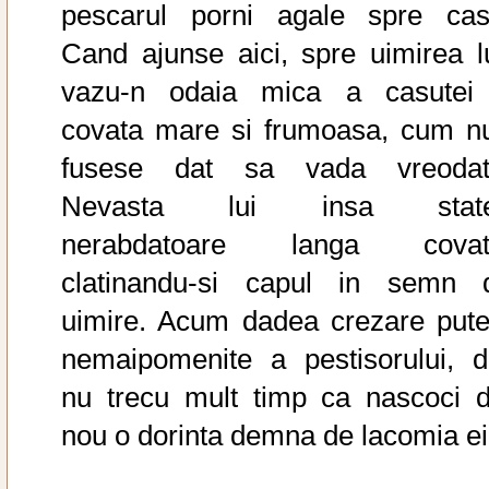
pescarul porni agale spre cas
Cand ajunse aici, spre uimirea lu
vazu-n odaia mica a casutei
covata mare si frumoasa, cum nu
fusese dat sa vada vreodat
Nevasta lui insa stat
nerabdatoare langa covat
clatinandu-si capul in semn 
uimire. Acum dadea crezare puter
nemaipomenite a pestisorului, d
nu trecu mult timp ca nascoci d
nou o dorinta demna de lacomia ei