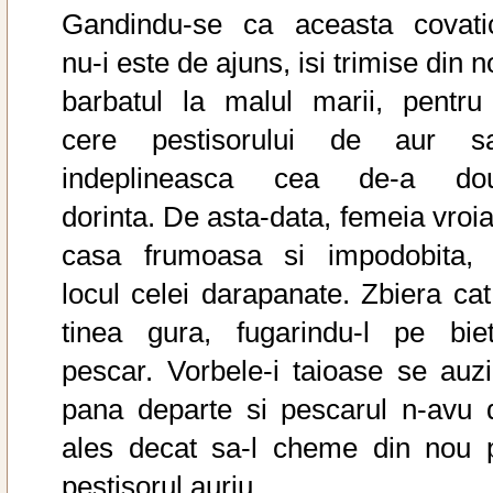
Gandindu-se ca aceasta covati
nu-i este de ajuns, isi trimise din 
barbatul la malul marii, pentru
cere pestisorului de aur sa
indeplineasca cea de-a do
dorinta. De asta-data, femeia vroia
casa frumoasa si impodobita, 
locul celei darapanate. Zbiera cat
tinea gura, fugarindu-l pe biet
pescar. Vorbele-i taioase se auzi
pana departe si pescarul n-avu 
ales decat sa-l cheme din nou 
pestisorul auriu.