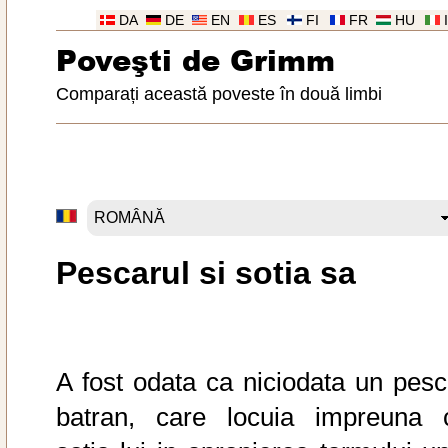
DA
DE
EN
ES
FI
FR
HU
Poveşti de Grimm
Comparați această poveste în două limbi
Pescarul si sotia sa
A fost odata ca niciodata un pesc
batran, care locuia impreuna 