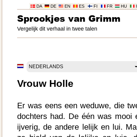
DA
DE
EN
ES
FI
FR
HU
Sprookjes van Grimm
Vergelijk dit verhaal in twee talen
Vrouw Holle
Er was eens een weduwe, die tw
dochters had. De één was mooi 
ijverig, de andere lelijk en lui. M