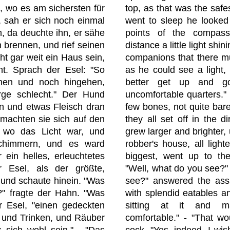
e, wo es am sichersten für
top, as that was the safe
f, sah er sich noch einmal
went to sleep he looked 
, da deuchte ihn, er sähe
points of the compass
 brennen, und rief seinen
distance a little light shin
ht gar weit ein Haus sein,
companions that there mu
ht. Sprach der Esel: "So
as he could see a light,
hen und noch hingehen,
better get up and go
rge schlecht." Der Hund
uncomfortable quarters."
n und etwas Fleisch dran
few bones, not quite bar
 machten sie sich auf den
they all set off in the di
wo das Licht war, und
grew larger and brighter, u
schimmern, und es ward
robber's house, all ligh
 ein helles, erleuchtetes
biggest, went up to th
 Esel, als der größte,
"Well, what do you see?"
 und schaute hinein. "Was
see?" answered the ass;
?" fragte der Hahn. "Was
with splendid eatables a
r Esel, "einen gedeckten
sitting at it and m
 und Trinken, und Räuber
comfortable." - "That wou