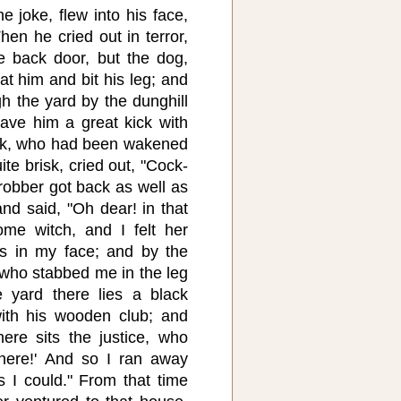
e joke, flew into his face,
hen he cried out in terror,
e back door, but the dog,
at him and bit his leg; and
h the yard by the dunghill
ave him a great kick with
ock, who had been wakened
ite brisk, cried out, "Cock-
robber got back as well as
and said, "Oh dear! in that
me witch, and I felt her
ls in my face; and by the
who stabbed me in the leg
e yard there lies a black
ith his wooden club; and
ere sits the justice, who
 here!' And so I ran away
s I could." From that time