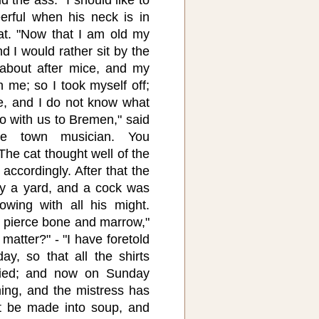
rful when his neck is in
at. "Now that I am old my
nd I would rather sit by the
about after mice, and my
 me; so I took myself off;
e, and I do not know what
o with us to Bremen," said
e town musician. You
he cat thought well of the
accordingly. After that the
by a yard, and a cock was
wing with all his might.
o pierce bone and marrow,"
 matter?" - "I have foretold
y, so that all the shirts
ied; and now on Sunday
ng, and the mistress has
st be made into soup, and