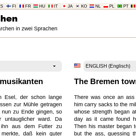
ES
FI
FR
HU
IT
JA
KO
NL
PL
PT
chen
ärchen in zwei Sprachen
tmusikanten
The Bremen tow
n Esel, der schon lange
There was once an ass
ossen zur Mühle getragen
him carry sacks to the mil
r nun zu Ende gingen, so
whose strength began at 
r untauglicher ward. Da
day as it came found h
 ihn aus dem Futter zu
Then his master began to
 merkte, daß kein guter
but the ass, guessing t