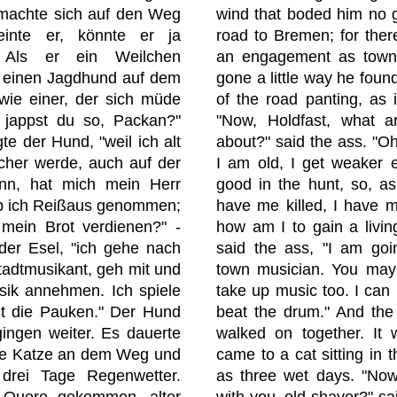
d machte sich auf den Weg
wind that boded him no g
inte er, könnte er ja
road to Bremen; for ther
. Als er ein Weilchen
an engagement as town
r einen Jagdhund auf dem
gone a little way he foun
wie einer, der sich müde
of the road panting, as 
 jappst du so, Packan?"
"Now, Holdfast, what a
gte der Hund, "weil ich alt
about?" said the ass. "Oh
cher werde, auch auf der
I am old, I get weaker 
ann, hat mich mein Herr
good in the hunt, so, a
ab ich Reißaus genommen;
have me killed, I have 
 mein Brot verdienen?" -
how am I to gain a living?
der Esel, "ich gehe nach
said the ass, "I am go
adtmusikant, geh mit und
town musician. You may
sik annehmen. Ich spiele
take up music too. I can 
st die Pauken." Der Hund
beat the drum." And the
gingen weiter. Es dauerte
walked on together. It 
ine Katze an dem Weg und
came to a cat sitting in 
drei Tage Regenwetter.
as three wet days. "Now
e Quere gekommen, alter
with you, old shaver?" sai