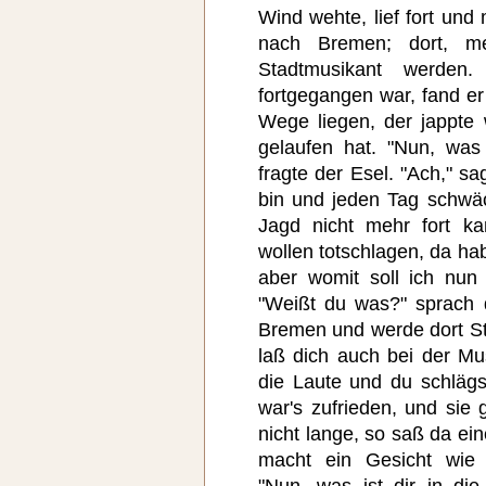
Wind wehte, lief fort un
nach Bremen; dort, me
Stadtmusikant werden
fortgegangen war, fand e
Wege liegen, der jappte 
gelaufen hat. "Nun, was
fragte der Esel. "Ach," sa
bin und jeden Tag schwä
Jagd nicht mehr fort k
wollen totschlagen, da h
aber womit soll ich nun
"Weißt du was?" sprach 
Bremen und werde dort St
laß dich auch bei der Mu
die Laute und du schläg
war's zufrieden, und sie 
nicht lange, so saß da e
macht ein Gesicht wie 
"Nun, was ist dir in di