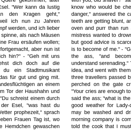
Esel. "Wer kann da lustig
know who would be chee
an den Kragen geht,"
danger," answered the c
"weil ich nun zu Jahren
teeth are getting blunt, a
f werden, und ich lieber
oven and purr than run 
d spinne, als nach Mäusen
mistress wanted to drown
ne Frau ersäufen wollen;
but good advice is scarc
fortgemacht, aber nun ist
is to become of me." - "G
 ich hin?" - "Geh mit uns
the ass, "and becom
ehst dich doch auf die
understand serenading." T
 du ein Stadtmusikant
idea, and went with them 
das für gut und ging mit.
three travellers passed 
andesflüchtigen an einem
perched on the gate cro
dem Tor der Haushahn und
"Your cries are enough t
 "Du schreist einem durch
said the ass; "what is the
 der Esel, "was hast du
good weather for Lady-da
Wetter prophezeit," sprach
may be washed and dr
lieben Frauen Tag ist, wo
morning company is comi
 die Hemdchen gewaschen
told the cook that I mu