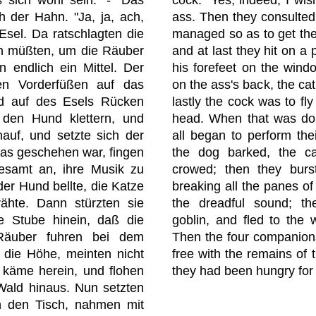
s sich wohl sein." - "Das
cock. "Yes, indeed, I wis
h der Hahn. "Ja, ja, ach,
ass. Then they consulted
Esel. Da ratschlagten die
managed so as to get the
en müßten, um die Räuber
and at last they hit on a
 endlich ein Mittel. Der
his forefeet on the windo
en Vorderfüßen auf das
on the ass's back, the cat
nd auf des Esels Rücken
lastly the cock was to fl
 den Hund klettern, und
head. When that was don
nauf, und setzte sich der
all began to perform the
das geschehen war, fingen
the dog barked, the c
gesamt an, ihre Musik zu
crowed; then they burs
der Hund bellte, die Katze
breaking all the panes of
ähte. Dann stürzten sie
the dreadful sound; t
e Stube hinein, daß die
goblin, and fled to the 
 Räuber fuhren bei dem
Then the four companion
n die Höhe, meinten nicht
free with the remains of 
 käme herein, und flohen
they had been hungry for
 Wald hinaus. Nun setzten
an den Tisch, nahmen mit