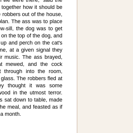
h we were there," said the
 together how it should be
 robbers out of the house,
 plan. The ass was to place
w-sill, the dog was to get
 on the top of the dog, and
y up and perch on the cat's
e, at a given signal they
ir music. The ass brayed,
at mewed, and the cock
t through into the room,
 glass. The robbers fled at
hey thought it was some
wood in the utmost terror.
s sat down to table, made
the meal, and feasted as if
 a month.