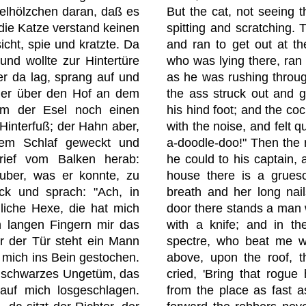
felhölzchen daran, daß es
But the cat, not seeing th
 die Katze verstand keinen
spitting and scratching. T
cht, spie und kratzte. Da
and ran to get out at th
 und wollte zur Hintertüre
who was lying there, ran 
er da lag, sprang auf und
as he was rushing throug
s er über den Hof an dem
the ass struck out and g
hm der Esel noch einen
his hind foot; and the c
Hinterfuß; der Hahn aber,
with the noise, and felt qu
em Schlaf geweckt und
a-doodle-doo!" Then the 
rief vom Balken herab:
he could to his captain, 
Räuber, was er konnte, zu
house there is a grueso
k und sprach: "Ach, in
breath and her long nai
liche Hexe, die hat mich
door there stands a man 
n langen Fingern mir das
with a knife; and in th
or der Tür steht ein Mann
spectre, who beat me w
 mich ins Bein gestochen.
above, upon the roof, th
n schwarzes Ungetüm, das
cried, 'Bring that rogue
 auf mich losgeschlagen.
from the place as fast a