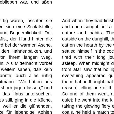
geblieben war, und aßen
ertig waren, löschten sie
And when they had finishe
n sich eine Schlafstelle,
and each sought out a s
 und Bequemlichkeit. Der
nature and habits. Th
Mist, der Hund hinter die
outside on the dunghill, t
erd bei der warmen Asche,
cat on the hearth by the
f den Hahnenbalken, und
settled himself in the coc
von ihrem langen Weg,
tired with their long jo
in. Als Mitternacht vorbei
asleep. When midnight d
 weitem sahen, daß kein
from afar saw that no li
nnte, auch alles ruhig
everything appeared qui
ptmann: "Wir hätten uns
them that he thought that
kshorn jagen lassen," und
reason, telling one of t
d das Haus untersuchen.
So one of them went, an
s still, ging in die Küche,
quiet; he went into the ki
 weil er die glühenden,
taking the glowing fiery 
ze für lebendige Kohlen
coals, he held a match to 