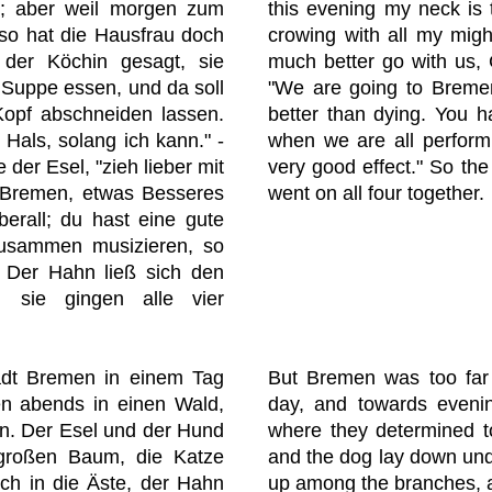
ll; aber weil morgen zum
this evening my neck is 
o hat die Hausfrau doch
crowing with all my migh
der Köchin gesagt, sie
much better go with us, C
 Suppe essen, und da soll
"We are going to Bremen.
Kopf abschneiden lassen.
better than dying. You h
 Hals, solang ich kann." -
when we are all performi
 der Esel, "zieh lieber mit
very good effect." So th
h Bremen, etwas Besseres
went on all four together.
berall; du hast eine gute
usammen musizieren, so
 Der Hahn ließ sich den
d sie gingen alle vier
adt Bremen in einem Tag
But Bremen was too far 
en abends in einen Wald,
day, and towards eveni
en. Der Esel und der Hund
where they determined t
 großen Baum, die Katze
and the dog lay down unde
ch in die Äste, der Hahn
up among the branches, a