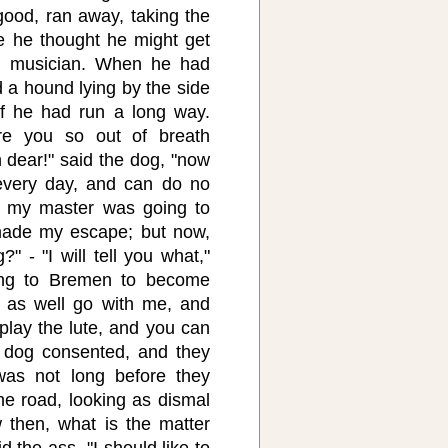
ood, ran away, taking the
e he thought he might get
 musician. When he had
d a hound lying by the side
if he had run a long way.
re you so out of breath
 dear!" said the dog, "now
every day, and can do no
s my master was going to
made my escape; but now,
" - "I will tell you what,"
ing to Bremen to become
 as well go with me, and
play the lute, and you can
 dog consented, and they
was not long before they
the road, looking as dismal
 then, what is the matter
d the ass. "I should like to