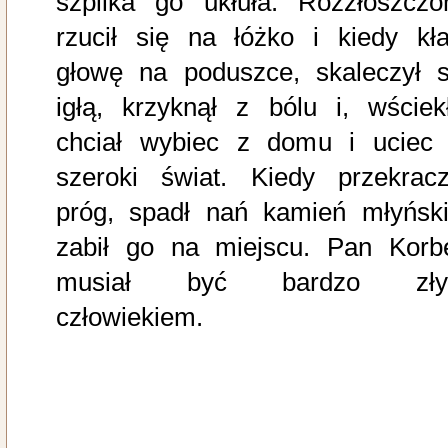
szpilka go ukłuła. Rozzłoszczo
rzucił się na łóżko i kiedy kła
głowę na poduszce, skaleczył s
igłą, krzyknął z bólu i, wściekł
chciał wybiec z domu i uciec
szeroki świat. Kiedy przekracz
próg, spadł nań kamień młyński
zabił go na miejscu. Pan Korb
musiał być bardzo zł
człowiekiem.