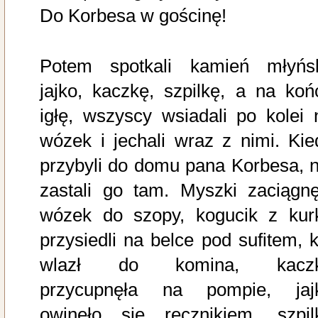
Do Korbesa w gościnę!
Potem spotkali kamień młyńsk
jajko, kaczkę, szpilkę, a na koń
igłę, wszyscy wsiadali po kolei 
wózek i jechali wraz z nimi. Kie
przybyli do domu pana Korbesa, n
zastali go tam. Myszki zaciągnę
wózek do szopy, kogucik z kur
przysiedli na belce pod sufitem, k
wlazł do komina, kacz
przycupnęła na pompie, jaj
owinęło się ręcznikiem, szpil