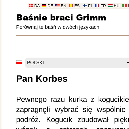
DA
DE
EN
ES
FI
FR
HU
Baśnie braci Grimm
Porównaj tę baśń w dwóch językach
Pan Korbes
Pewnego razu kurka z koguciki
zapragnęli wybrać się wspólnie
podróż. Kogucik zbudował pięk