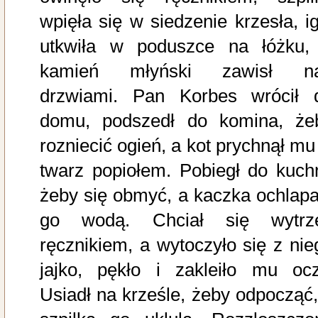
wpięła się w siedzenie krzesła, ig
utkwiła w poduszce na łóżku,
kamień młyński zawisł n
drzwiami. Pan Korbes wrócił 
domu, podszedł do komina, że
rozniecić ogień, a kot prychnął mu
twarz popiołem. Pobiegł do kuchn
żeby się obmyć, a kaczka ochlapa
go wodą. Chciał się wytrz
ręcznikiem, a wytoczyło się z nie
jajko, pękło i zakleiło mu ocz
Usiadł na krześle, żeby odpocząć,