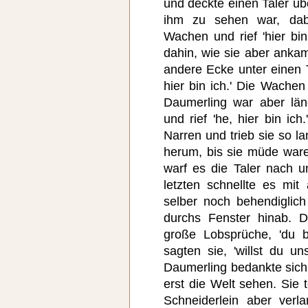
und deckte einen Taler üb
ihm zu sehen war, dab
Wachen und rief 'hier bin
dahin, wie sie aber anka
andere Ecke unter einen T
hier bin ich.' Die Wachen
Daumerling war aber läng
und rief 'he, hier bin ic
Narren und trieb sie so 
herum, bis sie müde war
warf es die Taler nach u
letzten schnellte es mit
selber noch behendiglich
durchs Fenster hinab. 
große Lobsprüche, 'du bi
sagten sie, 'willst du 
Daumerling bedankte sich 
erst die Welt sehen. Sie 
Schneiderlein aber verl