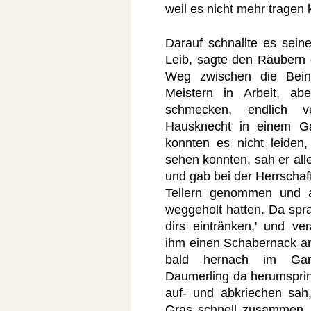
weil es nicht mehr tragen 
Darauf schnallte es sei
Leib, sagte den Räubern
Weg zwischen die Bein
Meistern in Arbeit, ab
schmecken, endlich v
Hausknecht in einem G
konnten es nicht leiden
sehen konnten, sah er alle
und gab bei der Herrschaf
Tellern genommen und a
weggeholt hatten. Da spra
dirs eintränken,' und ve
ihm einen Schabernack an
bald hernach im Ga
Daumerling da herumspri
auf- und abkriechen sah
Gras schnell zusammen, 