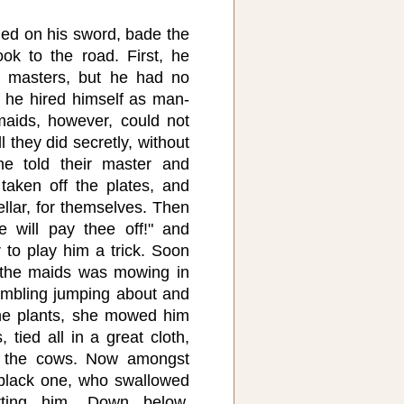
ed on his sword, bade the
ok to the road. First, he
 masters, but he had no
st he hired himself as man-
maids, however, could not
 they did secretly, without
he told their master and
taken off the plates, and
ellar, for themselves. Then
e will pay thee off!" and
 to play him a trick. Soon
 the maids was mowing in
mbling jumping about and
he plants, she mowed him
 tied all in a great cloth,
to the cows. Now amongst
black one, who swallowed
ting him. Down below,