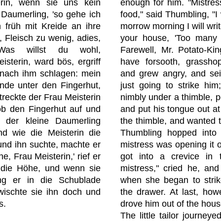
erin, wenn sie uns kein
enough for him. "Mistress
 Daumerling, 'so gehe ich
food," said Thumbling, "I 
 früh mit Kreide an ihre
morrow morning I will writ
l, Fleisch zu wenig, adies,
your house, 'Too many p
 'Was willst du wohl,
Farewell, Mr. Potato-Kin
isterin, ward bös, ergriff
have forsooth, grasshop
 nach ihm schlagen: mein
and grew angry, and sei
nde unter den Fingerhut,
just going to strike him;
treckte der Frau Meisterin
nimbly under a thimble, p
ob den Fingerhut auf und
and put his tongue out at
r der kleine Daumerling
the thimble, and wanted to
nd wie die Meisterin die
Thumbling hopped into 
nd ihn suchte, machte er
mistress was opening it o
he, Frau Meisterin,' rief er
got into a crevice in 
 die Höhe, und wenn sie
mistress," cried he, and
ang er in die Schublade
when she began to strik
rwischte sie ihn doch und
the drawer. At last, ho
s.
drove him out of the hous
The little tailor journe