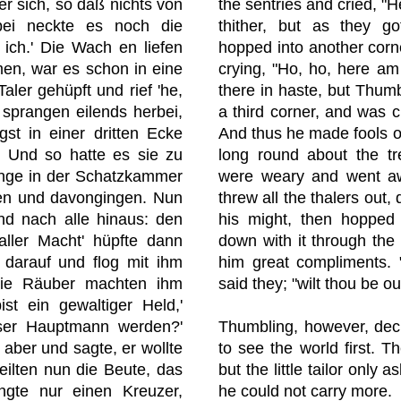
the sentries and cried, "H
er sich, so daß nichts von
thither, but as they g
ei neckte es noch die
hopped into another corn
 ich.' Die Wach en liefen
crying, "Ho, ho, here a
men, war es schon in eine
there in haste, but Thumb
aler gehüpft und rief 'he,
a third corner, and was c
 sprangen eilends herbei,
And thus he made fools o
st in einer dritten Ecke
long round about the tr
h.' Und so hatte es sie zu
were weary and went a
lange in der Schatzkammer
threw all the thalers out, 
en und davongingen. Nun
his might, then hopped 
nd nach alle hinaus: den
down with it through the
 aller Macht' hüpfte dann
him great compliments. "
 darauf und flog mit ihm
said they; "wilt thou be o
Die Räuber machten ihm
st ein gewaltiger Held,'
unser Hauptmann werden?'
Thumbling, however, dec
aber und sagte, er wollte
to see the world first. T
teilten nun die Beute, das
but the little tailor only
angte nur einen Kreuzer,
he could not carry more.