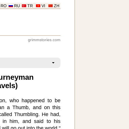
RO
RU
TR
VI
ZH
grimmstories.com
ourneyman
vels)
 son, who happened to be
han a Thumb, and on this
alled Thumbling. He had,
in him, and said to his
 will go out into the world."