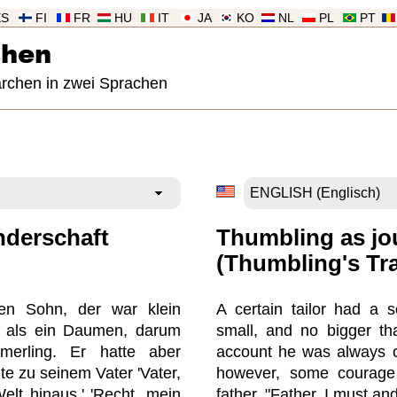
ES
FI
FR
HU
IT
JA
KO
NL
PL
PT
chen
ärchen in zwei Sprachen
derschaft
Thumbling as j
(Thumbling's Tra
nen Sohn, der war klein
A certain tailor had a
r als ein Daumen, darum
small, and no bigger t
erling. Er hatte aber
account he was always c
e zu seinem Vater 'Vater,
however, some courage 
elt hinaus.' 'Recht, mein
father, "Father, I must and