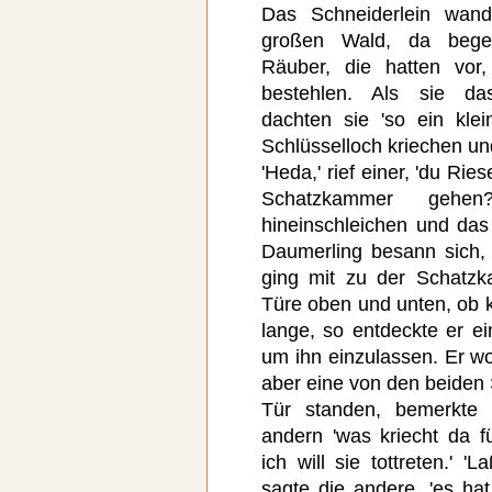
Das Schneiderlein wan
großen Wald, da bege
Räuber, die hatten vor
bestehlen. Als sie da
dachten sie 'so ein kle
Schlüsselloch kriechen und
'Heda,' rief einer, 'du Ries
Schatzkammer gehe
hineinschleichen und das
Daumerling besann sich, 
ging mit zu der Schatz
Türe oben und unten, ob k
lange, so entdeckte er ei
um ihn einzulassen. Er wo
aber eine von den beiden 
Tür standen, bemerkte
andern 'was kriecht da f
ich will sie tottreten.' 
sagte die andere, 'es hat