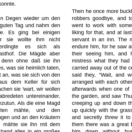
konnte.
Then he once more buckl
nen Degen wieder um den
robbers goodbye, and to
 guten Tag und nahm den
went to work with some
e. Es ging bei einigen
liking for that, and at la
er sie wollte ihm nicht
servant in an inn. The 
erdingte es sich als
endure him, for he saw all
asthof. Die Mägde aber
their seeing him, and 
, denn ohne daß sie ihn
mistress what they had 
s, was sie heimlich taten,
carried away out of the c
t an, was sie sich von den
said they, "Wait, and w
us dem Keller für sich
arranged with each other
chen sie 'wart, wir wollen
afterwards when one of
rabredeten untereinander,
the garden, and saw Thu
zutun. Als die eine Magd
creeping up and down t
rten mähte, und den
up quickly with the grass,
ngen und an den Kräutern
and secretly threw it 
, mähte sie ihn mit dem
them there was a great 
band alles in ein großes
him down without hur