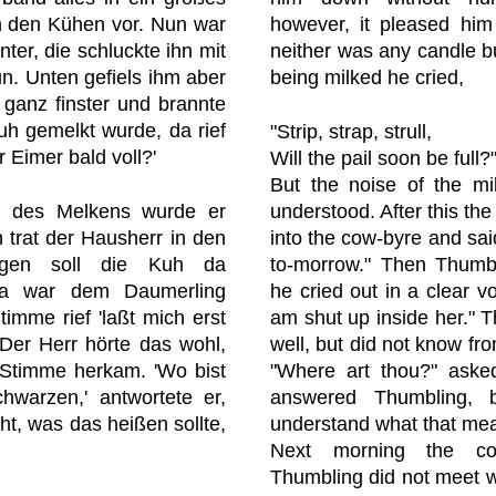
h den Kühen vor. Nun war
however, it pleased him i
ter, die schluckte ihn mit
neither was any candle 
n. Unten gefiels ihm aber
being milked he cried,
 ganz finster und brannte
Kuh gemelkt wurde, da rief
"Strip, strap, strull,
der Eimer bald voll?'
Will the pail soon be full?
But the noise of the mi
 des Melkens wurde er
understood. After this th
 trat der Hausherr in den
into the cow-byre and said
rgen soll die Kuh da
to-morrow." Then Thumb
 Da war dem Daumerling
he cried out in a clear voi
timme rief 'laßt mich erst
am shut up inside her." T
' Der Herr hörte das wohl,
well, but did not know f
 Stimme herkam. 'Wo bist
"Where art thou?" asked
chwarzen,' antwortete er,
answered Thumbling, 
ht, was das heißen sollte,
understand what that mea
Next morning the co
Thumbling did not meet wi