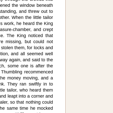
pened the window beneath
tanding, and threw out to
her. When the little tailor
his work, he heard the King
easure-chamber, and crept
ace. The King noticed that
re missing, but could not
stolen them, for locks and
tion, and all seemed well
ay again, and said to the
ch, some one is after the
e Thumbling recommenced
 the money moving, and a
ink. They ran swiftly in to
ittle tailor, who heard them
 and leapt into a corner and
aler, so that nothing could
 the same time he mocked