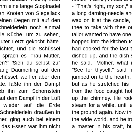
ahm eine lange Stopfnadel
- "That's right, my son,"
en Knoten von Siegellack
a long darning-needle an
 einen Degen mit auf den
wax on it at the candle,
hneiderlein noch einmal
thee to take with thee on
die Küche, um zu sehen,
tailor wanted to have on
uter Letzt gekocht hätte.
hopped into the kitchen t
chtet, und die Schüssel
had cooked for the last t
sprach es 'Frau Mutter,
dished up, and the dish 
n?' 'Sieh du selbst zu''
he said, "Mother, what i
rang Daumerling auf den
"See for thyself," said
chüssel: weil er aber den
jumped on to the hearth,
kte, faßte ihn der Dampf
but as he stretched his 
eb ihn zum Schornstein
from the food caught hol
 auf dem Dampf in der Luft
up the chimney. He rode
h wieder auf die Erde
steam for a while, until
Schneiderlein draußen in
the ground again. Now the 
her, ging auch bei einem
the wide world, and he tr
er das Essen war ihm nicht
a master in his craft, 