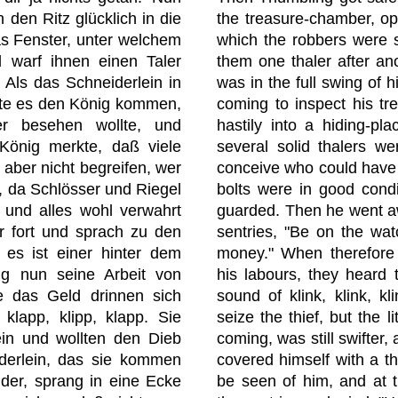
the treasure-chamber, o
den Ritz glücklich in die
which the robbers were s
s Fenster, unter welchem
them one thaler after anot
 warf ihnen einen Taler
was in the full swing of 
Als das Schneiderlein in
coming to inspect his tr
örte es den König kommen,
hastily into a hiding-pl
r besehen wollte, und
several solid thalers we
 König merkte, daß viele
conceive who could have 
e aber nicht begreifen, wer
bolts were in good condi
n, da Schlösser und Riegel
guarded. Then he went aw
 und alles wohl verwahrt
sentries, "Be on the wat
r fort und sprach zu den
money." When therefor
 es ist einer hinter dem
his labours, they heard
ng nun seine Arbeit von
sound of klink, klink, kl
e das Geld drinnen sich
seize the thief, but the l
 klapp, klipp, klapp. Sie
coming, was still swifter,
in und wollten den Dieb
covered himself with a th
iderlein, das sie kommen
be seen of him, and at
der, sprang in eine Ecke