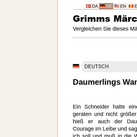
DA
DE
EN
Grimms Mär
Vergleichen Sie dieses M
Daumerlings Wan
Ein Schneider hatte ei
geraten und nicht größe
hieß er auch der Daum
Courage im Leibe und sagt
ich soll und muß in die W