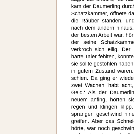
kam der Daumerling durch 
Schatzkammer, öffnete da
die Räuber standen, und
nach dem andern hinaus. 
der besten Arbeit war, h
der seine Schatzkamme
verkroch sich eilig. Der
harte Taler fehlten, konnt
sie sollte gestohlen habe
in gutem Zustand waren,
schien. Da ging er wiede
zwei Wachen 'habt acht,
Geld.' Als der Daumerli
neuem anfing, hörten si
regen und klingen klipp,
sprangen geschwind hine
greifen. Aber das Schne
hörte, war noch geschwin