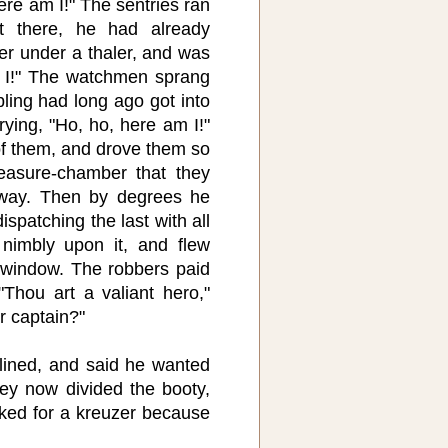
ere am I!" The sentries ran
ot there, he had already
er under a thaler, and was
m I!" The watchmen sprang
ling had long ago got into
rying, "Ho, ho, here am I!"
f them, and drove them so
easure-chamber that they
way. Then by degrees he
dispatching the last with all
nimbly upon it, and flew
 window. The robbers paid
Thou art a valiant hero,"
ur captain?"
lined, and said he wanted
hey now divided the booty,
 asked for a kreuzer because