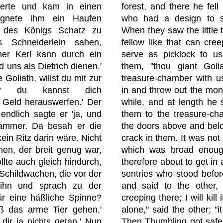
forest, and there he fell
derte und kam in einen
who had a design to st
gnete ihm ein Haufen
When they saw the little ta
, des Königs Schatz zu
fellow like that can cre
s Schneiderlein sahen,
serve as picklock to us.
iner Kerl kann durch ein
them, "thou giant Goli
 uns als Dietrich dienen.'
treasure-chamber with us
e Goliath, willst du mit zur
in and throw out the mon
n? du kannst dich
while, and at length he 
 Geld herauswerfen.' Der
them to the treasure-ch
endlich sagte er 'ja, und
the doors above and belo
kammer. Da besah er die
crack in them. It was not
ein Ritz darin wäre. Nicht
which was broad enoug
nen, der breit genug war,
therefore about to get in 
llte auch gleich hindurch,
sentries who stood befor
Schildwachen, die vor der
and said to the other,
 ihn und sprach zu der
creeping there; I will kill 
ür eine häßliche Spinne?
alone," said the other; "
'Laß das arme Tier gehen,'
Then Thumbling got safel
 dir ja nichts getan.' Nun