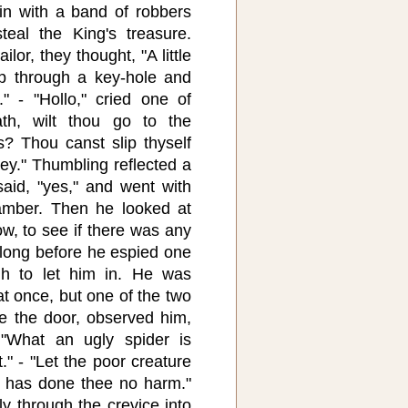
 in with a band of robbers
eal the King's treasure.
ilor, they thought, "A little
ep through a key-hole and
" - "Hollo," cried one of
ath, wilt thou go to the
? Thou canst slip thyself
ey." Thumbling reflected a
said, "yes," and went with
amber. Then he looked at
w, to see if there was any
 long before he espied one
h to let him in. He was
at once, but one of the two
e the door, observed him,
 "What an ugly spider is
it." - "Let the poor creature
it has done thee no harm."
y through the crevice into