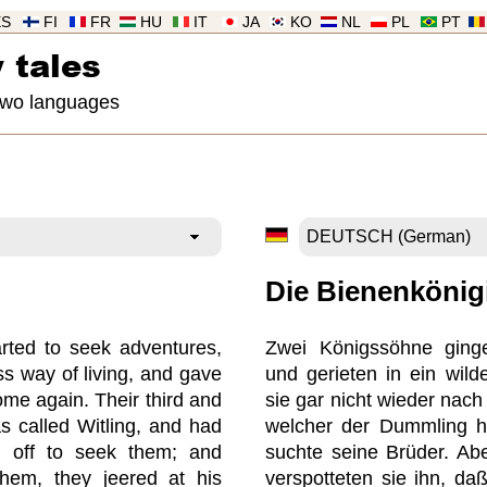
ES
FI
FR
HU
IT
JA
KO
NL
PL
PT
 tales
 two languages
Die Bienenkönig
rted to seek adventures,
Zwei Königssöhne ging
ess way of living, and gave
und gerieten in ein wil
ome again. Their third and
sie gar nicht wieder nac
s called Witling, and had
welcher der Dummling h
d off to seek them; and
suchte seine Brüder. Abe
hem, they jeered at his
verspotteten sie ihn, daß