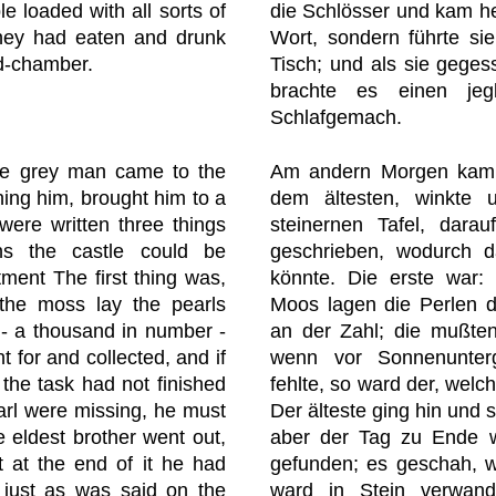
e loaded with all sorts of
die Schlösser und kam he
hey had eaten and drunk
Wort, sondern führte si
d-chamber.
Tisch; und als sie geges
brachte es einen jeg
Schlafgemach.
tle grey man came to the
Am andern Morgen kam
ning him, brought him to a
dem ältesten, winkte u
were written three things
steinernen Tafel, dara
ns the castle could be
geschrieben, wodurch d
tment The first thing was,
könnte. Die erste war
the moss lay the pearls
Moos lagen die Perlen d
 - a thousand in number -
an der Zahl; die mußte
 for and collected, and if
wenn vor Sonnenunter
the task had not finished
fehlte, so ward der, welch
earl were missing, he must
Der älteste ging hin und 
e eldest brother went out,
aber der Tag zu Ende wa
t at the end of it he had
gefunden; es geschah, wi
 just as was said on the
ward in Stein verwand