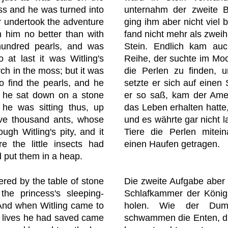
ss and he was turned into
unternahm der zweite B
r undertook the adventure
ging ihm aber nicht viel 
th him no better than with
fand nicht mehr als zwei
 hundred pearls, and was
Stein. Endlich kam au
 at last it was Witling's
Reihe, der suchte im Moo
ch in the moss; but it was
die Perlen zu finden, 
o find the pearls, and he
setzte er sich auf einen
t he sat down on a stone
er so saß, kam der Ame
he was sitting thus, up
das Leben erhalten hatte
ive thousand ants, whose
und es währte gar nicht l
ugh Witling's pity, and it
Tiere die Perlen mitei
e the little insects had
einen Haufen getragen.
d put them in a heap.
red by the table of stone
Die zweite Aufgabe aber 
he princess's sleeping-
Schlafkammer der König
 And when Witling came to
holen. Wie der Du
e lives he had saved came
schwammen die Enten, die