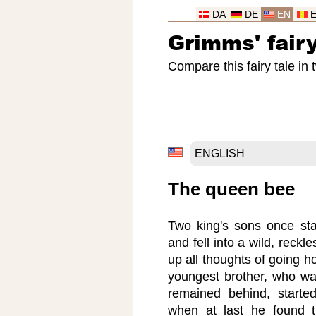
DA
DE
EN
Grimms' fairy
Compare this fairy tale in
The queen bee
Two king's sons once sta
and fell into a wild, reckl
up all thoughts of going h
youngest brother, who wa
remained behind, starte
when at last he found t