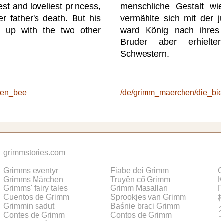
st and loveliest princess,
menschliche Gestalt w
r father's death. But his
vermählte sich mit der 
t up with the two other
ward König nach ihres
Bruder aber erhielt
Schwestern.
ueen_bee
/de/grimm_maerchen/die_bi
grimmstories.com
Grimms eventyr
Fiabe dei Grimm
Grimms Märchen
Truyện cổ Grimm
Grimms' fairy tales
Grimm Masalları
Cuentos de Grimm
Sprookjes van Grimm
Grimmin sadut
Baśnie braci Grimm
Contes de Grimm
Contos de Grimm