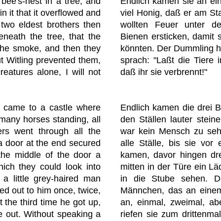
bee's-nest in a tree, and
Endlich kamen sie an ein
 it that it overflowed and
viel Honig, daß er am St
two eldest brothers then
wollten Feuer unter 
neath the tree, that the
Bienen ersticken, damit
 the smoke, and then they
könnten. Der Dummling hi
ut Witling prevented them,
sprach: "Laßt die Tiere in
creatures alone, I will not
daß ihr sie verbrennt!"
rs came to a castle where
Endlich kamen die drei B
 many horses standing, all
den Ställen lauter stein
ers went through all the
war kein Mensch zu seh
a door at the end secured
alle Ställe, bis sie vo
 the middle of the door a
kamen, davor hingen dre
ich they could look into
mitten in der Türe ein L
a little grey-haired man
in die Stube sehen. D
lled out to him once, twice,
Männchen, das an einem 
t the third time he got up,
an, einmal, zweimal, abe
e out. Without speaking a
riefen sie zum drittenmal