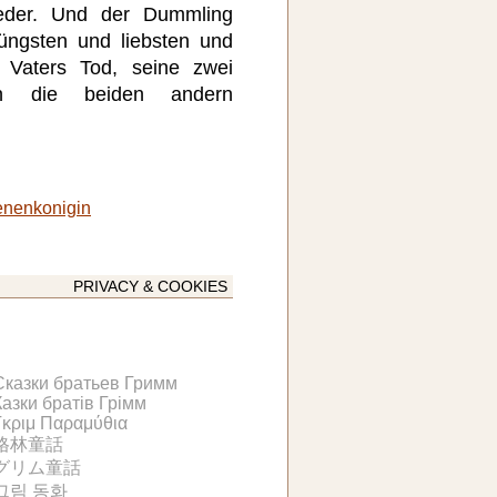
ieder. Und der Dummling
jüngsten und liebsten und
 Vaters Tod, seine zwei
en die beiden andern
enenkonigin
PRIVACY & COOKIES
Сказки братьев Гримм
Казки братів Грімм
Γκριμ Παραμύθια
格林童話
グリム童話
그림 동화