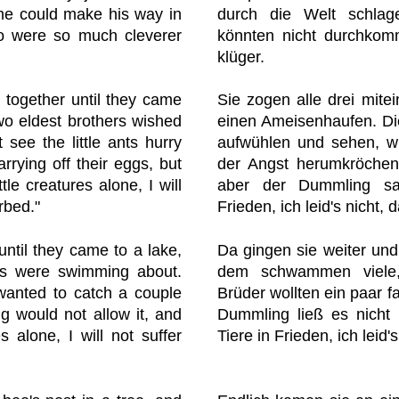
t he could make his way in
durch die Welt schlag
ho were so much cleverer
könnten nicht durchkom
klüger.
n together until they came
Sie zogen alle drei mite
two eldest brothers wished
einen Ameisenhaufen. Die
t see the little ants hurry
aufwühlen und sehen, wi
arrying off their eggs, but
der Angst herumkröchen 
ttle creatures alone, I will
aber der Dummling sag
rbed."
Frieden, ich leid's nicht, d
until they came to a lake,
Da gingen sie weiter un
s were swimming about.
dem schwammen viele,
wanted to catch a couple
Brüder wollten ein paar f
g would not allow it, and
Dummling ließ es nicht 
s alone, I will not suffer
Tiere in Frieden, ich leid's