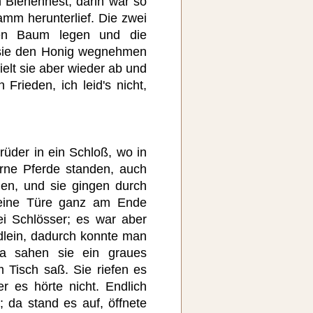
 Bienennest, darin war so
amm herunterlief. Die zwei
den Baum legen und die
 sie den Honig wegnehmen
elt sie aber wieder ab und
 Frieden, ich leid's nicht,
rüder in ein Schloß, wo in
erne Pferde standen, auch
en, und sie gingen durch
r eine Türe ganz am Ende
i Schlösser; es war aber
ädlein, dadurch konnte man
a sahen sie ein graues
Tisch saß. Sie riefen es
r es hörte nicht. Endlich
; da stand es auf, öffnete