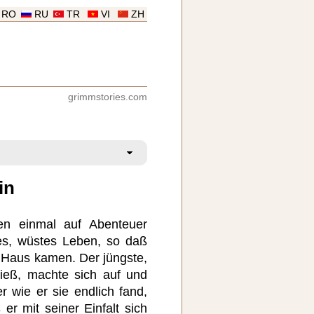
RO
RU
TR
VI
ZH
grimmstories.com
in
en einmal auf Abenteuer
des, wüstes Leben, so daß
h Haus kamen. Der jüngste,
ieß, machte sich auf und
r wie er sie endlich fand,
 er mit seiner Einfalt sich