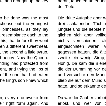
w, and brought up the key
heran, tauchten unter un
der Tiefe.
 to be done was the most
Die dritte Aufgabe aber 
o choose out the youngest
drei schlafenden Töchte
e princesses, as they lay
jüngste und die liebste 
ct resemblance each to the
glichen sich aber vol
 this, that before they went
nichts verschieden, 
en a different sweetmeat,
eingeschlafen waren, v
, the second a little syrup,
gegessen hatten, die ält
 of honey. Now the Queen-
zweite ein wenig Sirup,
itling had protected from
Honig. Da kam die Biene
nt, and trying the lips of
die der Dummling vor de
e of the one that had eaten
und versuchte den Mund 
 the king's son knew which
blieb sie auf dem Mund s
hatte, und so erkannte d
en; every one awoke from
Da war der Zauber vorbei
eir right form again. And
erlöst, und wer von S