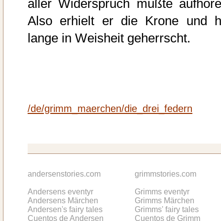
aller Widerspruch mußte aufhöre
Also erhielt er die Krone und h
lange in Weisheit geherrscht.
/de/grimm_maerchen/die_drei_federn
andersenstories.com
grimmstories.com
Andersens eventyr
Grimms eventyr
Andersens Märchen
Grimms Märchen
Andersen's fairy tales
Grimms' fairy tales
Cuentos de Andersen
Cuentos de Grimm