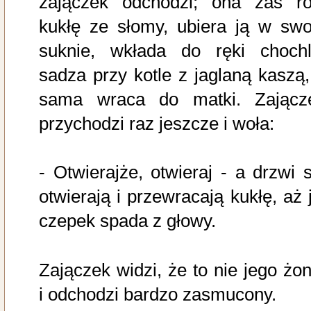
zajączek odchodzi; ona zaś ro
kukłę ze słomy, ubiera ją w swo
suknie, wkłada do ręki chochl
sadza przy kotle z jaglaną kaszą,
sama wraca do matki. Zającz
przychodzi raz jeszcze i woła:
- Otwierajże, otwieraj - a drzwi s
otwierają i przewracają kukłę, aż j
czepek spada z głowy.
Zajączek widzi, że to nie jego żon
i odchodzi bardzo zasmucony.