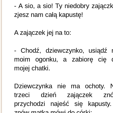
- A sio, a sio! Ty niedobry zajączk
zjesz nam całą kapustę!
A zajączek jej na to:
- Chodź, dziewczynko, usiądź 
moim ogonku, a zabiorę cię 
mojej chatki.
Dziewczynka nie ma ochoty. 
trzeci dzień zajączek zn
przychodzi najeść się kapusty.
znów matka mówi do córki: