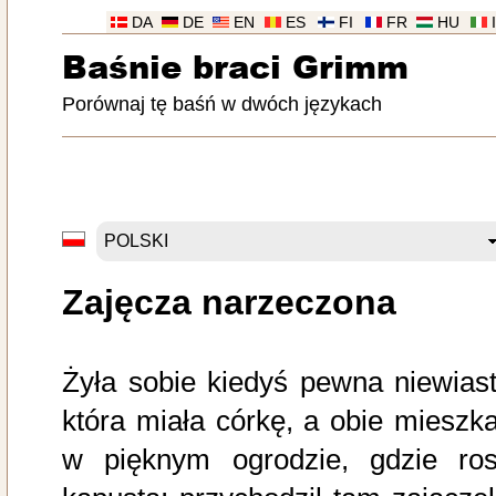
DA
DE
EN
ES
FI
FR
HU
Baśnie braci Grimm
Porównaj tę baśń w dwóch językach
Zajęcza narzeczona
Żyła sobie kiedyś pewna niewiast
która miała córkę, a obie mieszka
w pięknym ogrodzie, gdzie ros