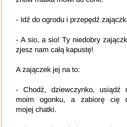
- Idź do ogrodu i przepędź zajączk
- A sio, a sio! Ty niedobry zajączk
zjesz nam całą kapustę!
A zajączek jej na to:
- Chodź, dziewczynko, usiądź 
moim ogonku, a zabiorę cię 
mojej chatki.