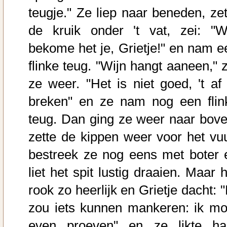
teugje." Ze liep naar beneden, zet
de kruik onder 't vat, zei: "W
bekome het je, Grietje!" en nam e
flinke teug. "Wijn hangt aaneen," z
ze weer. "Het is niet goed, 't af 
breken" en ze nam nog een flin
teug. Dan ging ze weer naar bove
zette de kippen weer voor het vuu
bestreek ze nog eens met boter 
liet het spit lustig draaien. Maar 
rook zo heerlijk en Grietje dacht: 
zou iets kunnen mankeren: ik mo
even proeven" en ze likte ha