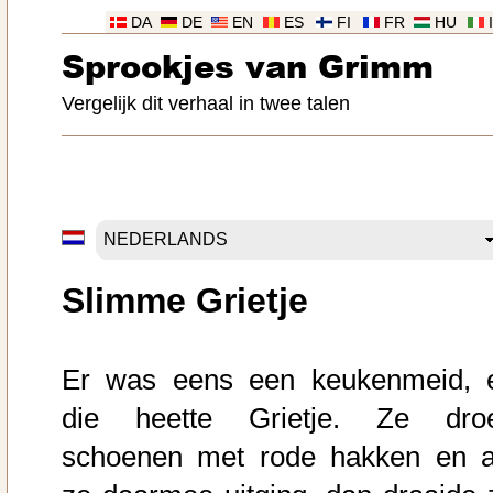
DA
DE
EN
ES
FI
FR
HU
Sprookjes van Grimm
Vergelijk dit verhaal in twee talen
Slimme Grietje
Er was eens een keukenmeid, 
die heette Grietje. Ze dro
schoenen met rode hakken en a