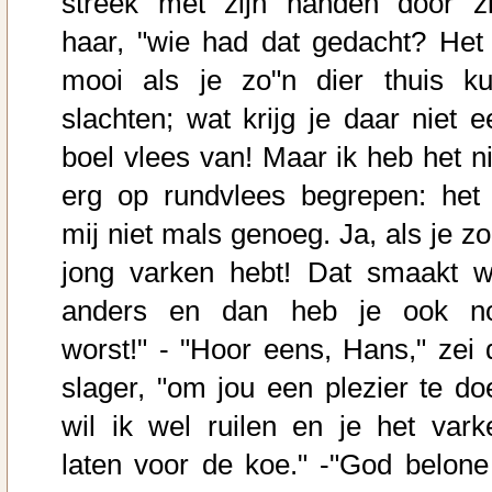
streek met zijn handen door zi
haar, "wie had dat gedacht? Het 
mooi als je zo"n dier thuis ku
slachten; wat krijg je daar niet e
boel vlees van! Maar ik heb het ni
erg op rundvlees begrepen: het 
mij niet mals genoeg. Ja, als je zo
jong varken hebt! Dat smaakt w
anders en dan heb je ook n
worst!" - "Hoor eens, Hans," zei 
slager, "om jou een plezier te do
wil ik wel ruilen en je het vark
laten voor de koe." -"God belone