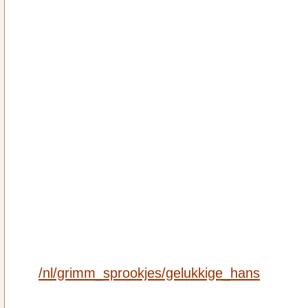
/nl/grimm_sprookjes/gelukkige_hans