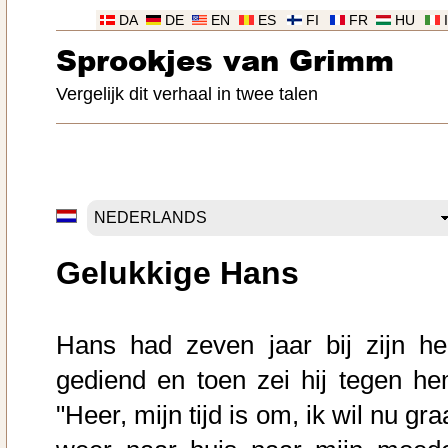
DA
DE
EN
ES
FI
FR
HU
Sprookjes van Grimm
Vergelijk dit verhaal in twee talen
Gelukkige Hans
Hans had zeven jaar bij zijn he
gediend en toen zei hij tegen he
"Heer, mijn tijd is om, ik wil nu gr