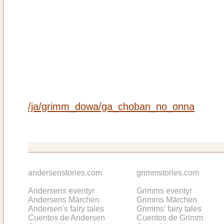
/ja/grimm_dowa/ga_choban_no_onna
andersenstories.com
grimmstories.com
Andersens eventyr
Grimms eventyr
Andersens Märchen
Grimms Märchen
Andersen's fairy tales
Grimms' fairy tales
Cuentos de Andersen
Cuentos de Grimm