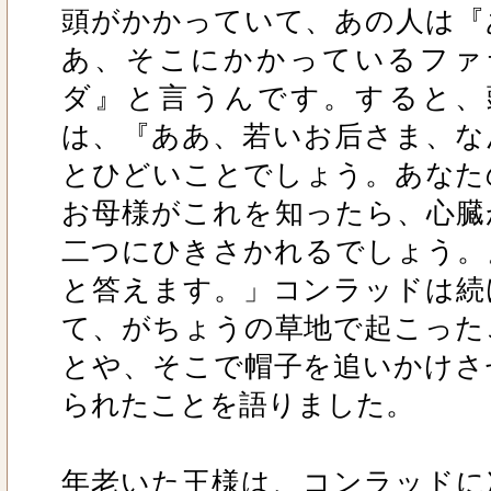
頭がかかっていて、あの人は『
あ、そこにかかっているファ
ダ』と言うんです。すると、
は、『ああ、若いお后さま、な
とひどいことでしょう。あなた
お母様がこれを知ったら、心臓
二つにひきさかれるでしょう。
と答えます。」コンラッドは続
て、がちょうの草地で起こった
とや、そこで帽子を追いかけさ
られたことを語りました。
年老いた王様は、コンラッドに