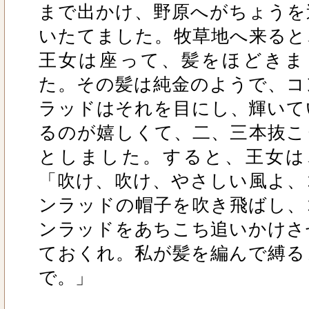
まで出かけ、野原へがちょうを
いたてました。牧草地へ来ると
王女は座って、髪をほどきま
た。その髪は純金のようで、コ
ラッドはそれを目にし、輝いて
るのが嬉しくて、二、三本抜こ
としました。すると、王女は
「吹け、吹け、やさしい風よ、
ンラッドの帽子を吹き飛ばし、
ンラッドをあちこち追いかけさ
ておくれ。私が髪を編んで縛る
で。」