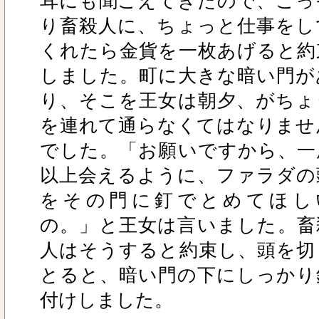
耳にも聞こえてきたので、こっ
り畜殺人に、ちょっと仕事をし
くれたら金貨を一枚あげると約
しました。町に大きな暗い門が
り、そこを王女は朝夕、がちょ
を連れて通らなくてはなりませ
でした。「お願いですから、一
以上会えるように、ファラダの
をその門に釘でとめてほし
の。」と王女は言いました。畜
人はそうすると約束し、頭を切
とると、暗い門の下にしっかり
付けしました。