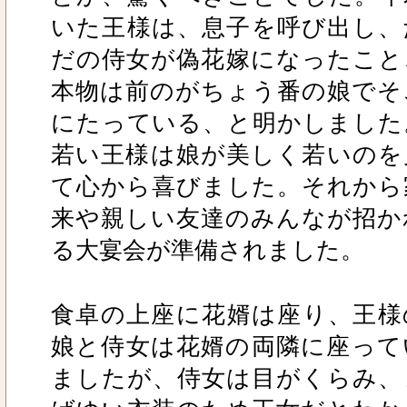
いた王様は、息子を呼び出し、
だの侍女が偽花嫁になったこと
本物は前のがちょう番の娘でそ
にたっている、と明かしました
若い王様は娘が美しく若いのを
て心から喜びました。それから
来や親しい友達のみんなが招か
る大宴会が準備されました。
食卓の上座に花婿は座り、王様
娘と侍女は花婿の両隣に座って
ましたが、侍女は目がくらみ、