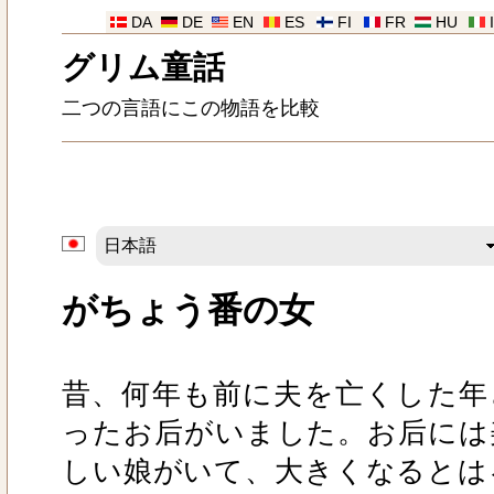
DA
DE
EN
ES
FI
FR
HU
グリム童話
二つの言語にこの物語を比較
がちょう番の女
昔、何年も前に夫を亡くした年
ったお后がいました。お后には
しい娘がいて、大きくなるとは