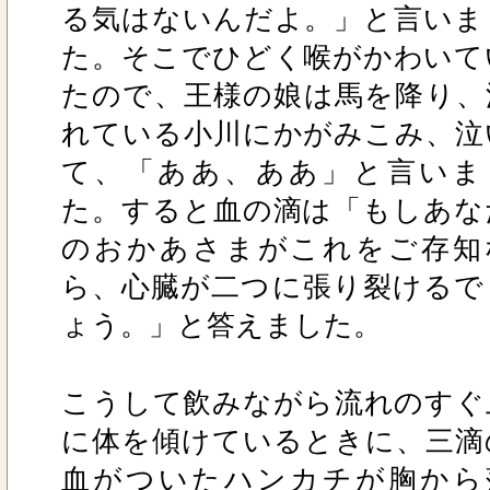
る気はないんだよ。」と言いま
た。そこでひどく喉がかわいて
たので、王様の娘は馬を降り、
れている小川にかがみこみ、泣
て、「ああ、ああ」と言いま
た。すると血の滴は「もしあな
のおかあさまがこれをご存知
ら、心臓が二つに張り裂けるで
ょう。」と答えました。
こうして飲みながら流れのすぐ
に体を傾けているときに、三滴
血がついたハンカチが胸から