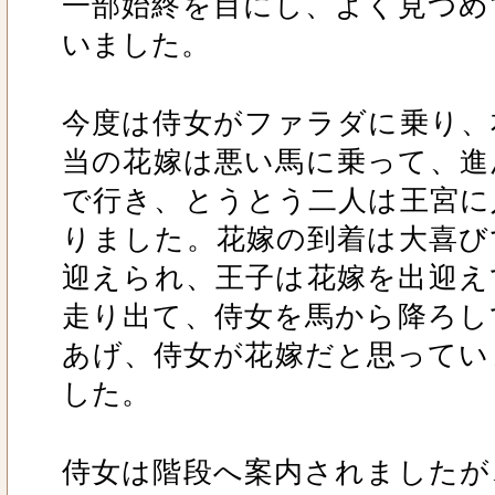
一部始終を目にし、よく見つめ
いました。
今度は侍女がファラダに乗り、
当の花嫁は悪い馬に乗って、進
で行き、とうとう二人は王宮に
りました。花嫁の到着は大喜び
迎えられ、王子は花嫁を出迎え
走り出て、侍女を馬から降ろし
あげ、侍女が花嫁だと思ってい
した。
侍女は階段へ案内されましたが