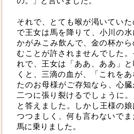
の。」と言いました。
それで、とても喉が渇いていた
で王女は馬を降りて、小川の水
かがみこみ飲んで、金の杯から
むことが許されませんでした。
れで、王女は「ああ、ああ」と
くと、三滴の血が、「これをあ
たのお母様がご存知なら、心臓
二つに張り裂けるでしょうに。
と答えました。しかし王様の娘
つつましく、何も言わないでま
馬に乗りました。