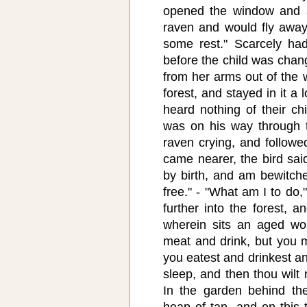
opened the window and s
raven and would fly away
some rest." Scarcely ha
before the child was chan
from her arms out of the w
forest, and stayed in it a
heard nothing of their c
was on his way through t
raven crying, and follow
came nearer, the bird sai
by birth, and am bewitch
free." - "What am I to do
further into the forest, a
wherein sits an aged wo
meat and drink, but you m
you eatest and drinkest any
sleep, and then thou wilt 
In the garden behind th
heap of tan, and on this 