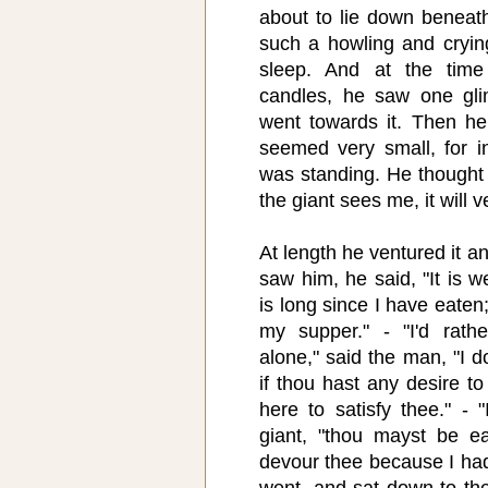
about to lie down benea
such a howling and cryin
sleep. And at the time
candles, he saw one gl
went towards it. Then h
seemed very small, for in
was standing. He thought t
the giant sees me, it will v
At length he ventured it a
saw him, he said, "It is we
is long since I have eaten;
my supper." - "I'd rath
alone," said the man, "I d
if thou hast any desire t
here to satisfy thee." - "
giant, "thou mayst be e
devour thee because I had