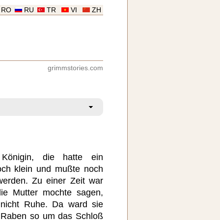
RO
RU
TR
VI
ZH
grimmstories.com
önigin, die hatte ein
och klein und mußte noch
erden. Zu einer Zeit war
die Mutter mochte sagen,
t nicht Ruhe. Da ward sie
e Raben so um das Schloß