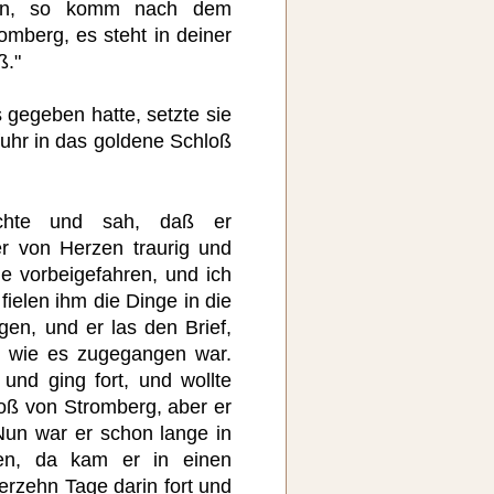
sen, so komm nach dem
mberg, es steht in deiner
ß."
 gegeben hatte, setzte sie
fuhr in das goldene Schloß
chte und sah, daß er
er von Herzen traurig und
ie vorbeigefahren, und ich
 fielen ihm die Dinge in die
en, und er las den Brief,
, wie es zugegangen war.
und ging fort, und wollte
ß von Stromberg, aber er
Nun war er schon lange in
en, da kam er in einen
erzehn Tage darin fort und