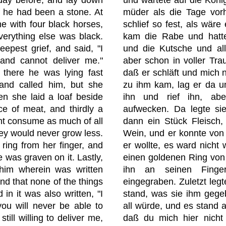
f he had been a stone. At
müder als die Tage vorh
e with four black horses,
schlief so fest, als wäre
erything else was black.
kam die Rabe und hatte
epest grief, and said, "I
und die Kutsche und al
and cannot deliver me."
aber schon in voller Tra
there he was lying fast
daß er schläft und mich n
and called him, but she
zu ihm kam, lag er da und
n she laid a loaf beside
ihn und rief ihn, abe
ce of meat, and thirdly a
aufwecken. Da legte sie
ght consume as much of all
dann ein Stück Fleisch,
hey would never grow less.
Wein, und er konnte von 
 ring from her finger, and
er wollte, es ward nicht
e was graven on it. Lastly,
einen goldenen Ring von 
 him wherein was written
ihn an seinen Fing
nd that none of the things
eingegraben. Zuletzt legte
in it was also written, "I
stand, was sie ihm gege
you will never be able to
all würde, und es stand a
still willing to deliver me,
daß du mich hier nicht 