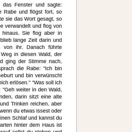
e das Fenster und sagte:
e Rabe und flögst fort, so
te sie das Wort gesagt, so
e verwandelt und flog von
hinaus. Sie flog aber in
lieb lange Zeit darin und
s von ihr. Danach führte
 Weg in diesen Wald, der
nd ging der Stimme nach,
prach die Rabe: "Ich bin
Geburt und bin verwünscht
ch erlösen." "Was soll ich
e: "Geh weiter in den Wald,
den, darin sitzt eine alte
 und Trinken reichen, aber
 wenn du etwas issest oder
n einen Schlaf und kannst du
arten hinter dem Haus ist
rauf sollst du stehen und