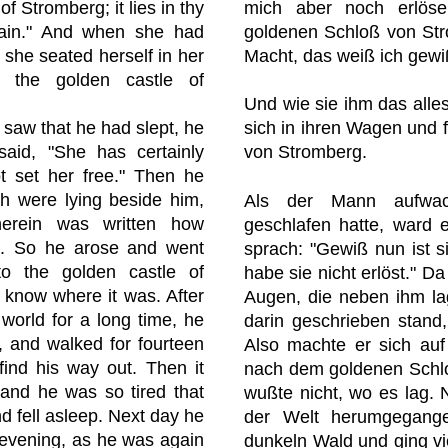
f Stromberg; it lies in thy
mich aber noch erlö
tain." And when she had
goldenen Schloß von Stro
, she seated herself in her
Macht, das weiß ich gewi
o the golden castle of
Und wie sie ihm das alles
aw that he had slept, he
sich in ihren Wagen und 
aid, "She has certainly
von Stromberg.
t set her free." Then he
ch were lying beside him,
Als der Mann aufwa
herein was written how
geschlafen hatte, ward 
d. So he arose and went
sprach: "Gewiß nun ist s
to the golden castle of
habe sie nicht erlöst." Da
 know where it was. After
Augen, die neben ihm lag
world for a long time, he
darin geschrieben stand
t, and walked for fourteen
Also machte er sich auf 
 find his way out. Then it
nach dem goldenen Schlo
and he was so tired that
wußte nicht, wo es lag. 
nd fell asleep. Next day he
der Welt herumgegang
 evening, as he was again
dunkeln Wald und ging vi