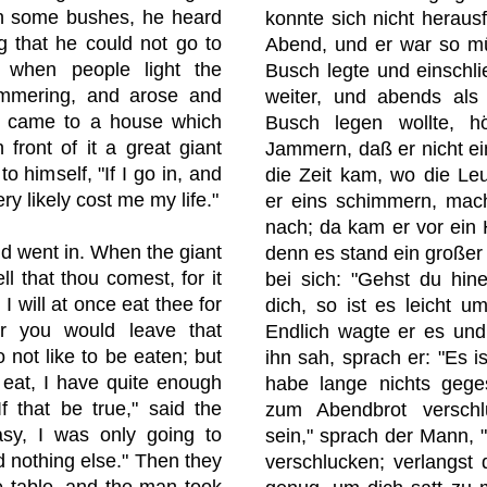
th some bushes, he heard
konnte sich nicht heraus
g that he could not go to
Abend, und er war so mü
 when people light the
Busch legte und einschli
immering, and arose and
weiter, und abends als
e came to a house which
Busch legen wollte, h
 front of it a great giant
Jammern, daß er nicht ei
o himself, "If I go in, and
die Zeit kam, wo die Leu
ery likely cost me my life."
er eins schimmern, mach
nach; da kam er vor ein 
nd went in. When the giant
denn es stand ein großer
ll that thou comest, for it
bei sich: "Gehst du hine
 I will at once eat thee for
dich, so ist es leicht 
er you would leave that
Endlich wagte er es und 
o not like to be eaten; but
ihn sah, sprach er: "Es i
o eat, I have quite enough
habe lange nichts geges
If that be true," said the
zum Abendbrot verschl
asy, I was only going to
sein," sprach der Mann, "
 nothing else." Then they
verschlucken; verlangst