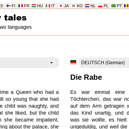
ES
FI
FR
HU
IT
JA
KO
NL
PL
PT
 tales
 two languages
Die Rabe
time a Queen who had a
Es war einmal eine K
till so young that she had
Töchterchen, das war n
he child was naughty, and
auf dem Arm getragen w
 she liked, but the child
das Kind unartig, und 
n she became impatient,
was sie wollte, es hiel
ying about the palace, she
ungeduldig, und weil di