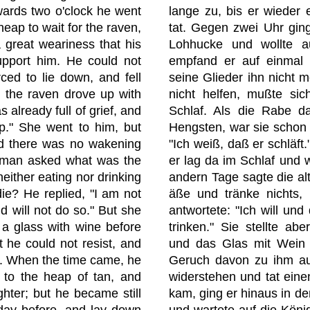
owards two o'clock he went
lange zu, bis er wieder
heap to wait for the raven,
tat. Gegen zwei Uhr ging
a great weariness that his
Lohhucke und wollte a
upport him. He could not
empfand er auf einmal 
ced to lie down, and fell
seine Glieder ihn nicht m
 the raven drove up with
nicht helfen, mußte sich
 already full of grief, and
Schlaf. Als die Rabe da
ep." She went to him, but
Hengsten, war sie schon i
nd there was no wakening
"Ich weiß, daß er schläft.
oman asked what was the
er lag da im Schlaf und 
either eating nor drinking
andern Tage sagte die al
die? He replied, "I am not
äße und tränke nichts, 
nd will not do so." But she
antwortete: "Ich will und
 a glass with wine before
trinken." Sie stellte ab
 he could not resist, and
und das Glas mit Wein 
. When the time came, he
Geruch davon zu ihm auf
 to the heap of tan, and
widerstehen und tat einen
ghter; but he became still
kam, ging er hinaus in d
day before, and lay down
und wartete auf die Köni