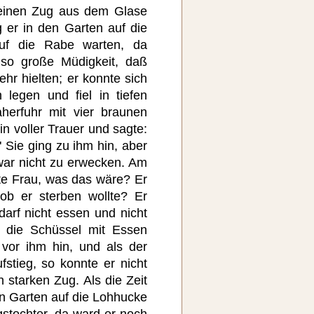
 einen Zug aus dem Glase
 er in den Garten auf die
uf die Rabe warten, da
so große Müdigkeit, daß
ehr hielten; er konnte sich
 legen und fiel in tiefen
herfuhr mit vier braunen
n voller Trauer und sagte:
" Sie ging zu ihm hin, aber
war nicht zu erwecken. Am
te Frau, was das wäre? Er
ob er sterben wollte? Er
 darf nicht essen und nicht
er die Schüssel mit Essen
vor ihm hin, und als der
stieg, so konnte er nicht
 starken Zug. Als die Zeit
en Garten auf die Lohhucke
gstochter. da ward er noch