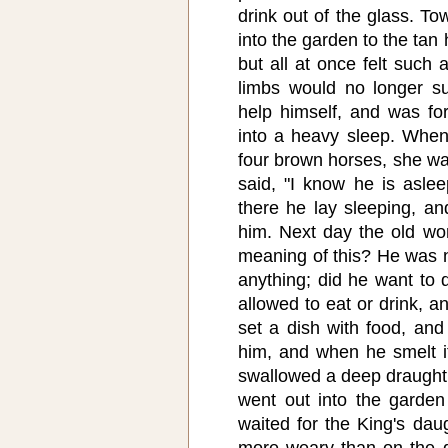
drink out of the glass. T
into the garden to the tan 
but all at once felt such 
limbs would no longer s
help himself, and was for
into a heavy sleep. When
four brown horses, she was
said, "I know he is asle
there he lay sleeping, a
him. Next day the old w
meaning of this? He was n
anything; did he want to 
allowed to eat or drink, a
set a dish with food, and
him, and when he smelt it
swallowed a deep draught
went out into the garden
waited for the King's dau
more weary than on the 