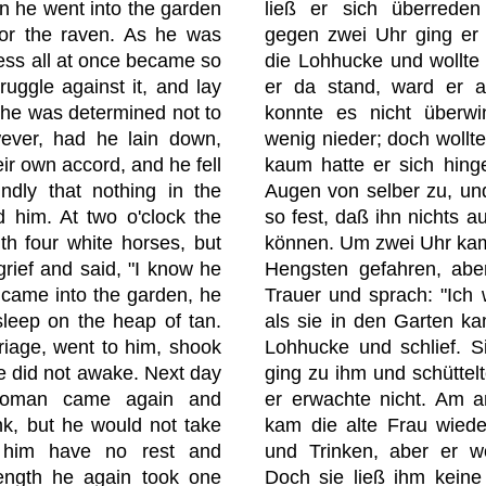
on he went into the garden
ließ er sich überreden
for the raven. As he was
gegen zwei Uhr ging er 
ness all at once became so
die Lohhucke und wollte
ruggle against it, and lay
er da stand, ward er 
t he was determined not to
konnte es nicht überwi
wever, had he lain down,
wenig nieder; doch wollte
eir own accord, and he fell
kaum hatte er sich hinge
ndly that nothing in the
Augen von selber zu, und 
 him. At two o'clock the
so fest, daß ihn nichts a
th four white horses, but
können. Um zwei Uhr kam
rief and said, "I know he
Hengsten gefahren, aber
 came into the garden, he
Trauer und sprach: "Ich 
sleep on the heap of tan.
als sie in den Garten ka
riage, went to him, shook
Lohhucke und schlief. 
he did not awake. Next day
ging zu ihm und schüttelt
woman came again and
er erwachte nicht. Am a
nk, but he would not take
kam die alte Frau wied
t him have no rest and
und Trinken, aber er w
length he again took one
Doch sie ließ ihm kein