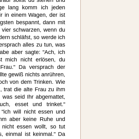
age lang komm ich jeden
r in einem Wagen, der ist
ngsten bespannt, dann mit
it vier schwarzen, wenn du
dern schläfst, so werde ich
ersprach alles zu tun, was
Rabe aber sagte: "Ach, ich
t mich nicht erlösen, du
Frau." Da versprach der
lte gewiß nichts anrühren,
ch von dem Trinken. Wie
 trat die alte Frau zu ihm
 was seid Ihr abgemattet,
ch, esset und trinket."
"ich will nicht essen und
ß ihm aber keine Ruhe und
nicht essen wollt, so tut
 einmal ist keinmal." Da