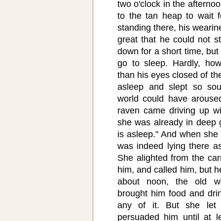
two o'clock in the afterno
to the tan heap to wait 
standing there, his weari
great that he could not st
down for a short time, bu
go to sleep. Hardly, ho
than his eyes closed of th
asleep and slept so sou
world could have aroused
raven came driving up wi
she was already in deep g
is asleep." And when she
was indeed lying there a
She alighted from the car
him, and called him, but 
about noon, the old 
brought him food and dri
any of it. But she le
persuaded him until at 