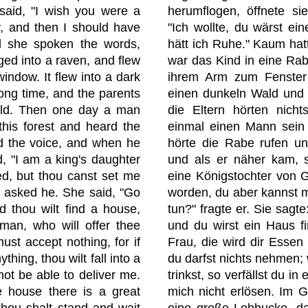
aid, "I wish you were a
herumflogen, öffnete si
, and then I should have
"Ich wollte, du wärst ein
d she spoken the words,
hätt ich Ruhe." Kaum hat
ged into a raven, and flew
war das Kind in eine Rab
indow. It flew into a dark
ihrem Arm zum Fenster 
 long time, and the parents
einen dunkeln Wald und b
hild. Then one day a man
die Eltern hörten nicht
his forest and heard the
einmal einen Mann sein
ed the voice, and when he
hörte die Rabe rufen u
d, "I am a king's daughter
und als er näher kam, s
ed, but thou canst set me
eine Königstochter von 
," asked he. She said, "Go
worden, du aber kannst mi
nd thou wilt find a house,
tun?" fragte er. Sie sagt
man, who will offer thee
und du wirst ein Haus fin
ust accept nothing, for if
Frau, die wird dir Essen
thing, thou wilt fall into a
du darfst nichts nehmen;
not be able to deliver me.
trinkst, so verfällst du i
e house there is a great
mich nicht erlösen. Im G
thou shalt stand and wait
eine große Lohhucke, da