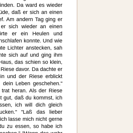
finden. Da ward es wieder
de, daß er sich an einen
ef. Am andern Tag ging er
 er sich wieder an einen
örte er ein Heulen und
nschlafen konnte. Und wie
te Lichter anstecken, sah
te sich auf und ging ihm
Haus, das schien so klein,
 Riese davor. Da dachte er
in und der Riese erblickt
um dein Leben geschehen."
trat heran. Als der Riese
st gut, daß du kommst, ich
sen, ich will dich gleich
ucken." "Laß das lieber
ich lasse mich nicht gerne
 du zu essen, so habe ich