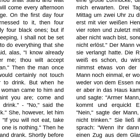
will come every afternoon
mich erwarten. Drei T
age. On the first day four
Mittag um zwei Uhr zu di
rnessed to it, then four
erst mit vier weißen He
ly four black ones; but if
vier roten und zuletzt m
eeping, I shall not be set
aber nicht wach bist, son
to do everything that she
nicht erlöst." Der Mann v
id, alas, "I know already
sie verlangt hatte. Die 
ver me; thou wilt accept
weiß es schon, du wirs
an." Then the man once
nimmst etwas von der 
ould certainly not touch
Mann noch einmal, er wol
or to drink. But when he
weder von dem Essen no
ld woman came to him and
er aber in das Haus kam,
aint you are; come and
und sagte: "Armer Mann,
 drink." - "No," said the
kommt und erquickt Eu
ink." She, however, let him
"Nein," sagte der Mann, 
"If you will not eat, take
nicht trinken." Sie lie
; one is nothing." Then he
sprach: "Wenn Ihr dann 
 and drank. Shortly before
einen Zug aus dem Glas,