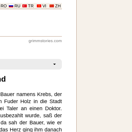
RO
RU
TR
VI
ZH
grimmstories.com
nd
 Bauer namens Krebs, der
n Fuder Holz in die Stadt
ei Taler an einen Doktor.
usbezahlt wurde, saß der
 da sah der Bauer, wie er
 das Herz ging ihm danach