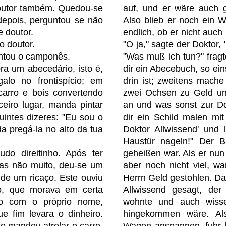
doutor também. Quedou-se
auf, und er wäre auch 
 depois, perguntou se não
Also blieb er noch ein W
e doutor.
endlich, ob er nicht auch
 o doutor.
"O ja," sagte der Doktor, 
untou o camponês.
"Was muß ich tun?" fragte
ra um abecedário, isto é,
dir ein Abecebuch, so ei
lo no frontispício; em
drin ist; zweitens mach
carro e bois convertendo
zwei Ochsen zu Geld und
ceiro lugar, manda pintar
an und was sonst zur Dok
intes dizeres: "Eu sou o
dir ein Schild malen mit
a pregá-la no alto da tua
Doktor Allwissend' und
Haustür nageln!" Der Ba
do direitinho. Após ter
geheißen war. Als er nun 
as não muito, deu-se um
aber noch nicht viel, w
 de um ricaço. Este ouviu
Herrn Geld gestohlen. D
do, que morava em certa
Allwissend gesagt, de
do com o próprio nome,
wohnte und auch wiss
e fim levara o dinheiro.
hingekommen wäre. Als
o mandou atrelar o carro,
Wagen anspannen, fuhr h