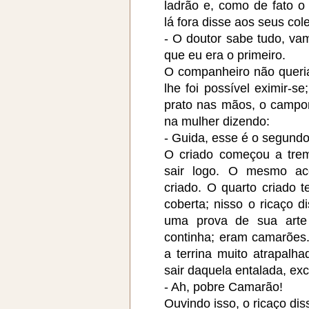
ladrão e, como de fato o
lá fora disse aos seus col
- O doutor sabe tudo, va
que eu era o primeiro.
O companheiro não queria
lhe foi possível eximir-s
prato nas mãos, o campo
na mulher dizendo:
- Guida, esse é o segundo
O criado começou a tre
sair logo. O mesmo ac
criado. O quarto criado t
coberta; nisso o ricaço 
uma prova de sua arte
continha; eram camarões
a terrina muito atrapal
sair daquela entalada, ex
- Ah, pobre Camarão!
Ouvindo isso, o ricaço dis