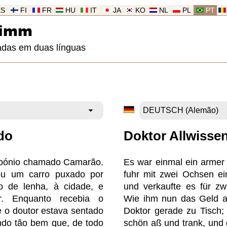
ES
FI
FR
HU
IT
JA
KO
NL
PL
PT
rimm
adas em duas línguas
do
Doktor Allwisse
pónio chamado Camarão.
Es war einmal ein armer
ou um carro puxado por
fuhr mit zwei Ochsen ei
o de lenha, à cidade, e
und verkaufte es für zw
. Enquanto recebia o
Wie ihm nun das Geld a
e o doutor estava sentado
Doktor gerade zu Tisch;
do tão bem que, de todo
schön aß und trank, und