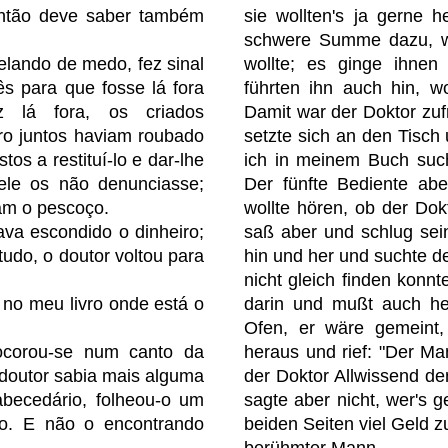
 Então deve saber também
sie wollten's ja gerne 
schwere Summe dazu, we
elando de medo, fez sinal
wollte; es ginge ihnen
s para que fosse lá fora
führten ihn auch hin, w
 lá fora, os criados
Damit war der Doktor zufr
ro juntos haviam roubado
setzte sich an den Tisch 
tos a restituí-lo e dar-lhe
ich in meinem Buch such
ele os não denunciasse;
Der fünfte Bediente ab
iam o pescoço.
wollte hören, ob der Do
va escondido o dinheiro;
saß aber und schlug sein
udo, o doutor voltou para
hin und her und suchte d
nicht gleich finden konnt
 no meu livro onde está o
darin und mußt auch he
Ofen, er wäre gemeint,
ocorou-se num canto da
heraus und rief: "Der Ma
o doutor sabia mais alguma
der Doktor Allwissend de
abecedário, folheou-o um
sagte aber nicht, wer's 
lo. E não o encontrando
beiden Seiten viel Geld 
berühmter Mann.