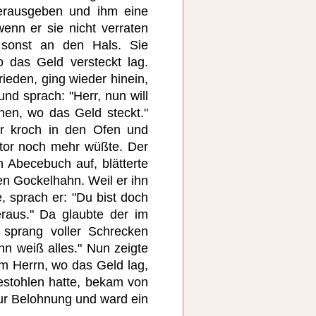
herausgeben und ihm eine
nn er sie nicht verraten
 sonst an den Hals. Sie
o das Geld versteckt lag.
ieden, ging wieder hinein,
und sprach: "Herr, nun will
en, wo das Geld steckt."
er kroch in den Ofen und
ktor noch mehr wüßte. Der
 Abecebuch auf, blätterte
en Gockelhahn. Weil er ihn
e, sprach er: "Du bist doch
raus." Da glaubte der im
 sprang voller Schrecken
nn weiß alles." Nun zeigte
m Herrn, wo das Geld lag,
gestohlen hatte, bekam von
zur Belohnung und ward ein