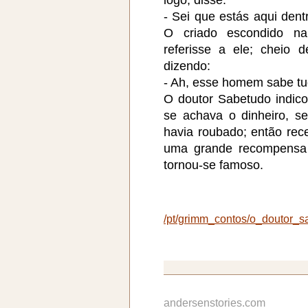
- Sei que estás aqui dentr
O criado escondido na
referisse a ele; cheio 
dizendo:
- Ah, esse homem sabe tu
O doutor Sabetudo indico
se achava o dinheiro, s
havia roubado; então re
uma grande recompensa 
tornou-se famoso.
/pt/grimm_contos/o_doutor_s
andersenstories.com