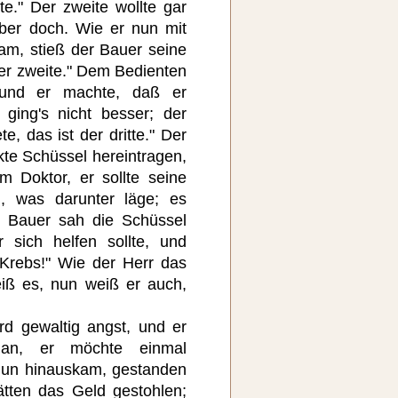
te." Der zweite wollte gar
aber doch. Wie er nun mit
am, stieß der Bauer seine
der zweite." Dem Bedienten
 und er machte, daß er
ging's nicht besser; der
e, das ist der dritte." Der
kte Schüssel hereintragen,
 Doktor, er sollte seine
, was darunter läge; es
 Bauer sah die Schüssel
 sich helfen sollte, und
 Krebs!" Wie der Herr das
weiß es, nun weiß er auch,
d gewaltig angst, und er
 an, er möchte einmal
un hinauskam, gestanden
hätten das Geld gestohlen;