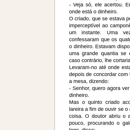
- Veja só, ele acertou.
onde está o dinheiro.
O criado, que se estava p
imperceptível ao camponê
um instante. Uma vez
confessaram que os quat
o dinheiro. Estavam dispos
uma grande quantia se 
caso contrário, lhe cortar
Levaram-no até onde esta
depois de concordar com t
a mesa, dizendo:
- Senhor, quero agora ver
dinheiro.
Mas o quinto criado ac
lareira a fim de ouvir se 
coisa. O doutor abriu o 
pouco, procurando o ga
logo, disse: