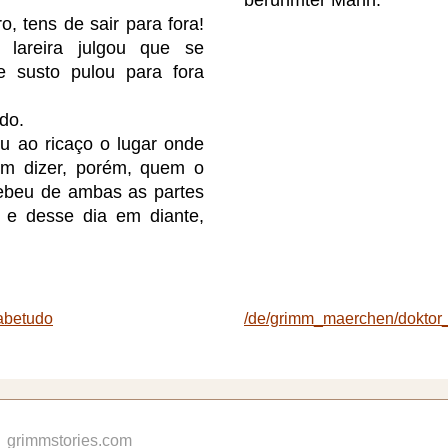
o, tens de sair para fora!
 lareira julgou que se
de susto pulou para fora
do.
u ao ricaço o lugar onde
em dizer, porém, quem o
cebeu de ambas as partes
e desse dia em diante,
abetudo
/de/grimm_maerchen/doktor
grimmstories.com