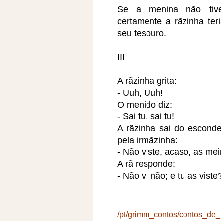
Se a menina não tive
certamente a rãzinha ter
seu tesouro.
III
A rãzinha grita:
- Uuh, Uuh!
O menido diz:
- Sai tu, sai tu!
A rãzinha sai do esconde
pela irmãzinha:
- Não viste, acaso, as me
A rã responde:
- Não vi não; e tu as vist
/pt/grimm_contos/contos_de_