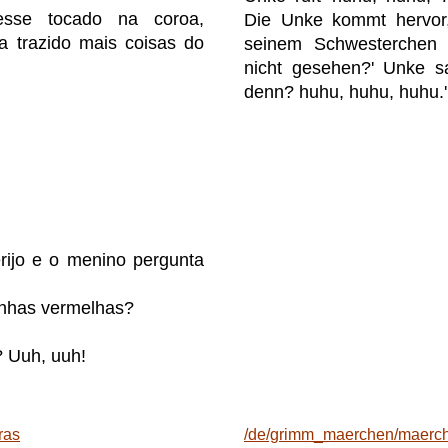
sse tocado na coroa,
Die Unke kommt hervor,
ia trazido mais coisas do
seinem Schwesterchen 
nicht gesehen?' Unke sa
denn? huhu, huhu, huhu.'
rijo e o menino pergunta
inhas vermelhas?
e? Uuh, uuh!
ras
/de/grimm_maerchen/maerc