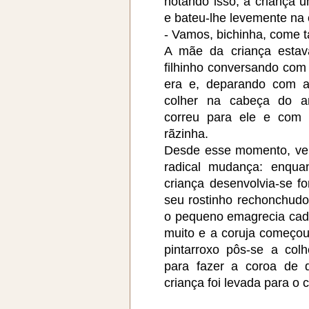
notando isso, a criança 
e bateu-lhe levemente na
- Vamos, bichinha, come 
A mãe da criança estav
filhinho conversando com
era e, deparando com a
colher na cabeça do an
correu para ele e com
rãzinha.
Desde esse momento, ver
radical mudança: enqua
criança desenvolvia-se f
seu rostinho rechonchudo
o pequeno emagrecia cad
muito e a coruja começou 
pintarroxo pôs-se a colh
para fazer a coroa de 
criança foi levada para o c