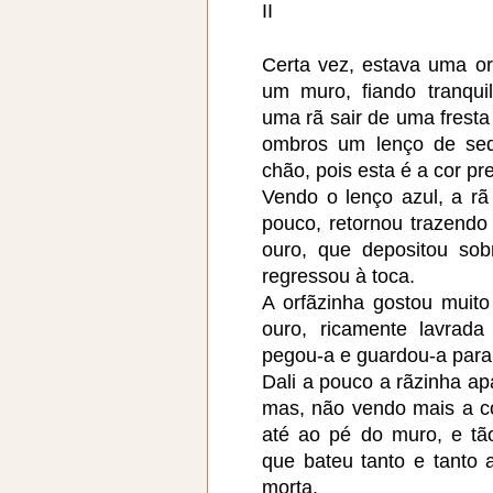
II
Certa vez, estava uma or
um muro, fiando tranqui
uma rã sair de uma fresta
ombros um lenço de sed
chão, pois esta é a cor pre
Vendo o lenço azul, a rã 
pouco, retornou trazend
ouro, que depositou sob
regressou à toca.
A orfãzinha gostou muito
ouro, ricamente lavrada
pegou-a e guardou-a para 
Dali a pouco a rãzinha a
mas, não vendo mais a co
até ao pé do muro, e t
que bateu tanto e tanto 
morta.