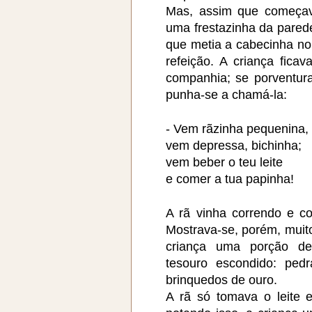
Mas, assim que começav
uma frestazinha da pared
que metia a cabecinha no
refeição. A criança fica
companhia; se porventura
punha-se a chamá-la:
- Vem rãzinha pequenina,
vem depressa, bichinha;
vem beber o teu leite
e comer a tua papinha!
A rã vinha correndo e c
Mostrava-se, porém, muit
criança uma porção de
tesouro escondido: pedr
brinquedos de ouro.
A rã só tomava o leite 