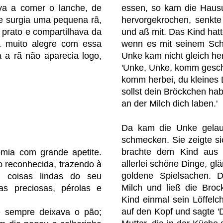
a a comer o lanche, de
essen, so kam die Hausu
e surgia uma pequena rã,
hervorgekrochen, senkte 
 prato e compartilhava da
und aß mit. Das Kind hat
va muito alegre com essa
wenn es mit seinem Sch
 a rã não aparecia logo,
Unke kam nicht gleich herb
'Unke, Unke, komm gesc
komm herbei, du kleines 
sollst dein Bröckchen ha
an der Milch dich laben.'
Da kam die Unke gelauf
schmecken. Sie zeigte si
brachte dem Kind aus 
omia com grande apetite.
allerlei schöne Dinge, gl
o reconhecida, trazendo à
goldene Spielsachen. 
 coisas lindas do seu
Milch und ließ die Bro
as preciosas, pérolas e
Kind einmal sein Löffelch
auf den Kopf und sagte 'D
e sempre deixava o pão;