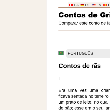
DA
DE
EN
Contos de G
Comparar este conto de f
Contos de rãs
I
Era uma vez uma crianc
ficava sentada no terreir
um prato de leite, no qua
de pão; esse era o seu la