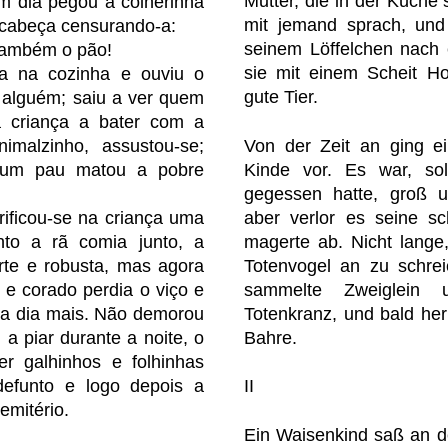
Mutter, die in der Küche 
um dia pegou a colherinha
mit jemand sprach, und
 cabeça censurando-a:
seinem Löffelchen nach e
também o pão!
sie mit einem Scheit Ho
a na cozinha e ouviu o
gute Tier.
 alguém; saiu a ver quem
 criança a bater com a
imalzinho, assustou-se;
Von der Zeit an ging e
 um pau matou a pobre
Kinde vor. Es war, so
gegessen hatte, groß u
ificou-se na criança uma
aber verlor es seine s
nto a rã comia junto, a
magerte ab. Nicht lange,
orte e robusta, mas agora
Totenvogel an zu schre
 e corado perdia o viço e
sammelte Zweiglein 
a dia mais. Não demorou
Totenkranz, und bald her
a piar durante a noite, o
Bahre.
er galhinhos e folhinhas
defunto e logo depois a
II
emitério.
Ein Waisenkind saß an d