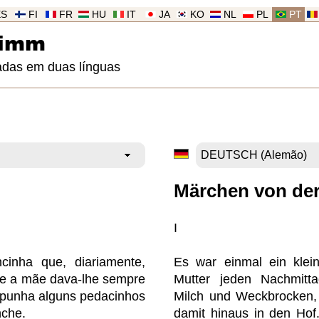
ES
FI
FR
HU
IT
JA
KO
NL
PL
PT
rimm
adas em duas línguas
Märchen von de
I
inha que, diariamente,
Es war einmal ein klei
o e a mãe dava-lhe sempre
Mutter jeden Nachmitt
l punha alguns pedacinhos
Milch und Weckbrocken, 
nche.
damit hinaus in den Hof