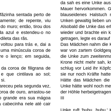
da sah es eine Unke aus
Mauer hervorkommen. Ge
fãzinha sentada perto de
blauseidenes Halstuch 
lamente; de repente, viu
Unken gewaltig lieben und
 do muro; então, tirou dos
Alsobald die Unke das erb
a azul e estendeu-o no
wieder und brachte ein 
dileta das rãs.
getragen, legte es darauf
voltou para trás e, dai a
Das Mädchen nahm die Kro
o uma minúscula coroa de
war von zartem Goldgesp
re o lenço; em seguida,
die Unke zum zweitenmal
Krone nicht mehr sah, k
 da coroa de filigrana de
schlug vor Leid ihr Köpf
 e que cintilava ao sol;
sie nur noch Kräfte hatte,
si.
Hätte das Mädchen die 
pareceu pela segunda vez,
Unke hätte wohl noch me
roa de ouro, arrastou-se
der Höhle herbeigetragen
ão grande era sua mágoa
III
a cabecinha nele até cair
Unke ruft 'huhu, huhu,' 