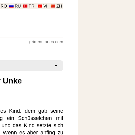
RO
RU
TR
VI
ZH
grimmstories.com
r Unke
nes Kind, dem gab seine
ag ein Schüsselchen mit
und das Kind setzte sich
. Wenn es aber anfing zu