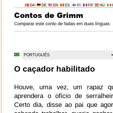
DA
DE
EN
ES
FI
FR
HU
Contos de Grimm
Comparar este conto de fadas em duas línguas
O caçador habilitado
Houve, uma vez, um rapaz q
aprendera o ofício de serralheir
Certo dia, disse ao pai que agor