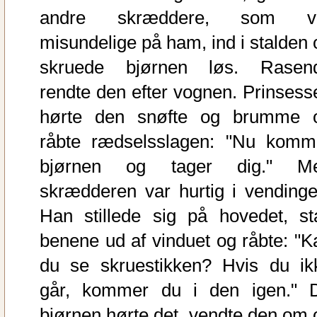
andre skræddere, som v
misundelige på ham, ind i stalden 
skruede bjørnen løs. Rasen
rendte den efter vognen. Prinsess
hørte den snøfte og brumme 
råbte rædselsslagen: "Nu komm
bjørnen og tager dig." M
skrædderen var hurtig i vendinge
Han stillede sig på hovedet, st
benene ud af vinduet og råbte: "K
du se skruestikken? Hvis du ik
går, kommer du i den igen." 
bjørnen hørte det, vendte den om 