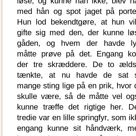
løse, og kunne han ikke, blev h
med hån og spot jaget på porte
Hun lod bekendtgøre, at hun vil
gifte sig med den, der kunne lø
gåden, og hvem der havde ly
måtte prøve på det. Engang k
der tre skræddere. De to ælds
tænkte, at nu havde de sat 
mange sting lige på en prik, hvor 
skulle være, så de måtte vel og
kunne træffe det rigtige her. D
tredie var en lille springfyr, som i
engang kunne sit håndværk, m