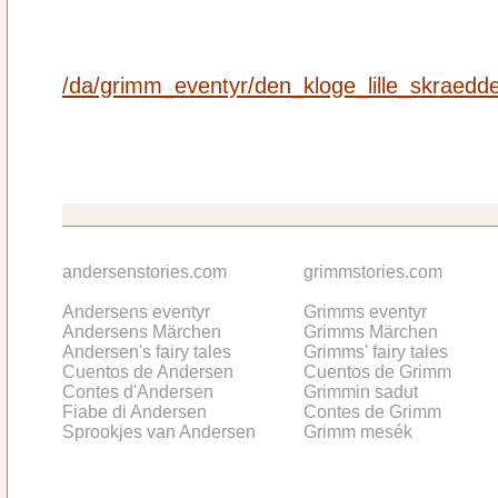
/da/grimm_eventyr/den_kloge_lille_skraedd
andersenstories.com
grimmstories.com
Andersens eventyr
Grimms eventyr
Andersens Märchen
Grimms Märchen
Andersen's fairy tales
Grimms' fairy tales
Cuentos de Andersen
Cuentos de Grimm
Contes d'Andersen
Grimmin sadut
Fiabe di Andersen
Contes de Grimm
Sprookjes van Andersen
Grimm mesék