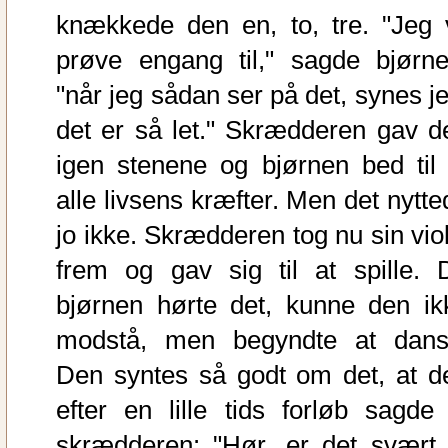
knækkede den en, to, tre. "Jeg v
prøve engang til," sagde bjørne
"når jeg sådan ser på det, synes je
det er så let." Skrædderen gav d
igen stenene og bjørnen bed til 
alle livsens kræfter. Men det nytte
jo ikke. Skrædderen tog nu sin viol
frem og gav sig til at spille. 
bjørnen hørte det, kunne den ik
modstå, men begyndte at dans
Den syntes så godt om det, at d
efter en lille tids forløb sagde t
skrædderen: "Hør, er det svært 