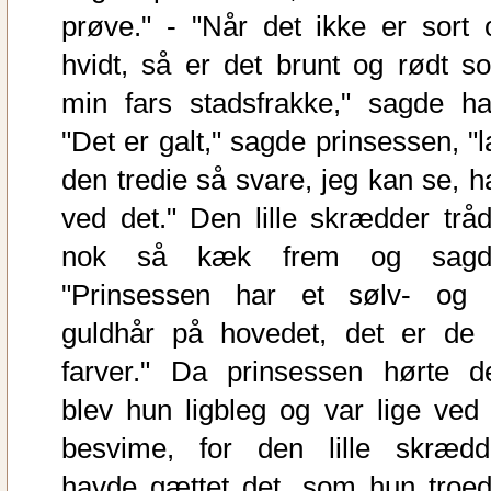
prøve." - "Når det ikke er sort 
hvidt, så er det brunt og rødt s
min fars stadsfrakke," sagde ha
"Det er galt," sagde prinsessen, "l
den tredie så svare, jeg kan se, h
ved det." Den lille skrædder tråd
nok så kæk frem og sagd
"Prinsessen har et sølv- og 
guldhår på hovedet, det er de 
farver." Da prinsessen hørte de
blev hun ligbleg og var lige ved 
besvime, for den lille skrædd
havde gættet det, som hun troed