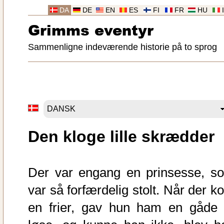
DA
DE
EN
ES
FI
FR
HU
Grimms eventyr
Sammenligne indeværende historie på to sprog
Den kloge lille skrædder
Der var engang en prinsesse, s
var så forfærdelig stolt. Når der k
en frier, gav hun ham en gåde 