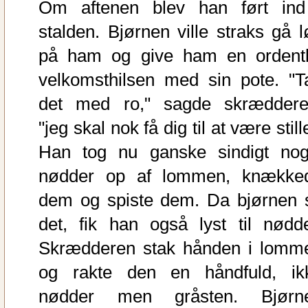
Om aftenen blev han ført ind
stalden. Bjørnen ville straks gå l
på ham og give ham en ordentl
velkomsthilsen med sin pote. "T
det med ro," sagde skræddere
"jeg skal nok få dig til at være still
Han tog nu ganske sindigt nog
nødder op af lommen, knække
dem og spiste dem. Da bjørnen 
det, fik han også lyst til nødde
Skrædderen stak hånden i lomm
og rakte den en håndfuld, ik
nødder men gråsten. Bjørn