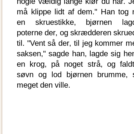
nogle vældig lange klør du har. J
må klippe lidt af dem." Han tog 
en skruestikke, bjørnen lag
poterne der, og skrædderen skrue
til. "Vent så der, til jeg kommer m
saksen," sagde han, lagde sig hen
en krog, på noget strå, og faldt
søvn og lod bjørnen brumme, 
meget den ville.