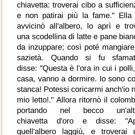
chiavetta: troverai cibo a sufficie
e non patirai più la fame." Ella 
avvicinò all'albero, lo aprì e tro
una scodellina di latte e pane bian
da inzuppare; così poté mangiare
sazietà. Quando si fu sfamat
disse: "Questa è l'ora in cui i polli
casa, vanno a dormire. Io sono co
stanca! Potessi coricarmi anch'io n
mio letto!." Allora ritornò il colom
portando nel becco un'alt
chiavetta d'oro e disse: "Ap
quell'albero laggiù, e troverai 