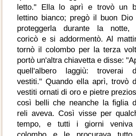
letto." Ella lo aprì e trovò un b
lettino bianco; pregò il buon Dio 
proteggerla durante la notte, 
coricò e si addormentò. Al matti
tornò il colombo per la terza volt
portò un'altra chiavetta e disse: "A
quell'albero laggiù: troverai d
vestiti." Quando ella aprì, trovò d
vestiti ornati di oro e pietre prezio
così belli che neanche la figlia d
reli aveva. Così visse per qualc
tempo, e tutti i giorni veniva 
colombo e le procurava tutto 