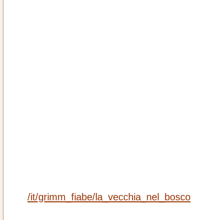
/it/grimm_fiabe/la_vecchia_nel_bosco