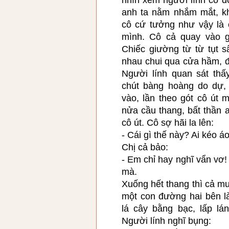
anh ta nằm nhắm mắt, k
cô cứ tưởng như vậy là c
mình. Cô cả quay vào g
Chiếc giường từ từ tụt s
nhau chui qua cửa hầm, đ
Người lính quan sát thấ
chút bàng hoàng do dự,
vào, lần theo gót cô út
nửa cầu thang, bất thần 
cô út. Cô sợ hãi la lên:
- Cái gì thế này? Ai kéo áo
Chị cả bảo:
- Em chỉ hay nghĩ vẩn vơ
mà.
Xuống hết thang thì cả m
một con đường hai bên là
lá cây bằng bạc, lấp lá
Người lính nghĩ bụng: