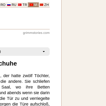
RO
RU
TR
VI
ZH
grimmstories.com
Schuhe
 der hatte zwölf Töchter,
die andere. Sie schliefen
Saal, wo ihre Betten
und abends wenn sie darin
die Tür zu und verriegelte
rgen die Türe aufschloß,