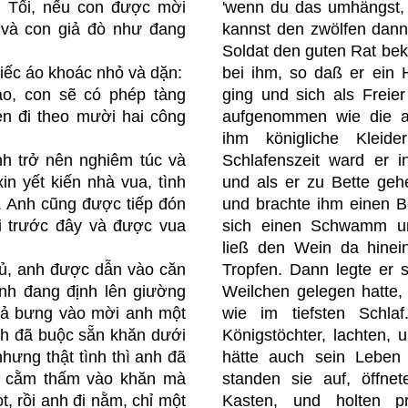
! Tối, nếu con được mời
'wenn du das umhängst, 
 và con giả đò như đang
kannst den zwölfen dann
Soldat den guten Rat be
iếc áo khoác nhỏ và dặn:
bei ihm, so daß er ein 
ào, con sẽ có phép tàng
ging und sich als Freie
lẻn đi theo mười hai công
aufgenommen wie die a
ihm königliche Kleid
nh trở nên nghiêm túc và
Schlafenszeit ward er i
in yết kiến nhà vua, tình
und als er zu Bette gehe
. Anh cũng được tiếp đón
und brachte ihm einen B
 trước đây và được vua
sich einen Schwamm un
ließ den Wein da hinein
ngủ, anh được dẫn vào căn
Tropfen. Dann legte er s
anh đang định lên giường
Weilchen gelegen hatte,
cả bưng vào mời anh một
wie im tiefsten Schla
h đã buộc sẵn khăn dưới
Königstöchter, lachten, u
hưng thật tình thì anh đã
hätte auch sein Leben
a cằm thấm vào khăn mà
standen sie auf, öffne
t, rồi anh đi nằm, chỉ một
Kasten, und holten pr