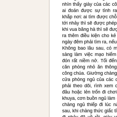
nhìn thấy giày của các c
ai đoán được sự tình r
khắp nơi: ai tìm được c
tới nhảy thì sẽ được phé
khi vua băng hà thì sẽ đư
ra thêm điều kiện cho kẻ
ngày đêm phải tìm ra, nế
Không bao lâu sau, có m
sàng làm việc mạo hiểm
đón rất niềm nở. Tối đến
căn phòng nhỏ ăn thông
công chúa. Giường chàng
cửa phòng ngủ của các 
phải theo dõi, rình xem
đâu hoặc lẻn trốn đi ch
khuya, cơn buồn ngủ làm 
chàng ngủ thiếp đi lúc
sau, khi chàng thức giấc t
đi nhảy đã về rồi, giày