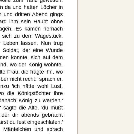
n da und hatten Löcher in
 und dritten Abend gings
ard ihm sein Haupt ohne
lagen. Es kamen hernach
n sich zu dem Wagestück,
r Leben lassen. Nun trug
r Soldat, der eine Wunde
enen konnte, sich auf dem
nd, wo der König wohnte.
e Frau, die fragte ihn, wo
lber nicht recht,' sprach er,
nzu 'ich hätte wohl Lust,
o die Königstöchter ihre
danach König zu werden.'
' sagte die Alte, 'du mußt
 der dir abends gebracht
rst du fest eingeschlafen.'
n Mäntelchen und sprach