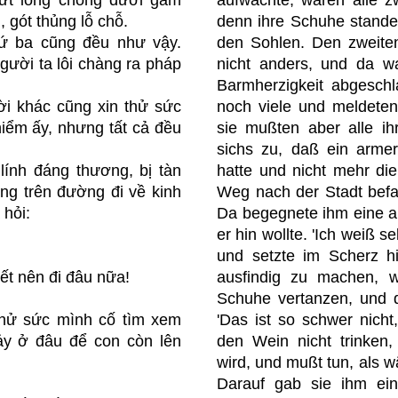
 gót thủng lỗ chỗ.
denn ihre Schuhe stande
hứ ba cũng đều như vậy.
den Sohlen. Den zweiten
gười ta lôi chàng ra pháp
nicht anders, und da w
Barmherzigkeit abgesch
ời khác cũng xin thử sức
noch viele und meldete
hiểm ấy, nhưng tất cả đều
sie mußten aber alle ih
sichs zu, daß ein arme
lính đáng thương, bị tàn
hatte und nicht mehr di
ang trên đường đi về kinh
Weg nach der Stadt befa
 hỏi:
Da begegnete ihm eine alt
er hin wollte. 'Ich weiß se
und setzte im Scherz hi
ết nên đi đâu nữa!
ausfindig zu machen, w
Schuhe vertanzen, und 
thử sức mình cố tìm xem
'Das ist so schwer nicht,
y ở đâu để con còn lên
den Wein nicht trinken,
wird, und mußt tun, als wä
Darauf gab sie ihm ei