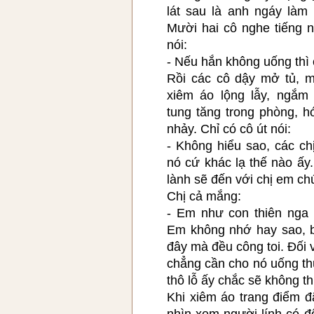
lát sau là anh ngáy làm
Mười hai cô nghe tiếng n
nói:
- Nếu hắn không uống thì
Rồi các cô dậy mở tủ, 
xiêm áo lộng lẫy, ngắm
tung tăng trong phòng, h
nhảy. Chỉ có cô út nói:
- Không hiểu sao, các ch
nó cứ khác lạ thế nào ấy
lành sẽ đến với chị em ch
Chị cả mắng:
- Em như con thiên nga 
Em không nhớ hay sao, b
đây mà đều công toi. Đối v
chẳng cần cho nó uống th
thô lỗ ấy chắc sẽ không th
Khi xiêm áo trang điểm đ
nhìn xem người lính có đ