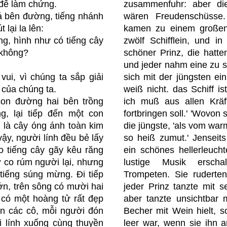
 để làm chứng.
zusammenfuhr: aber die
á bên đường, tiếng nhánh
wären Freudenschüsse.
 lại la lên:
kamen zu einem großen
ng, hình như có tiếng cây
zwölf Schifflein, und in
 không?
schöner Prinz, die hatte
und jeder nahm eine zu si
vui, vì chúng ta sắp giải
sich mit der jüngsten ein
 của chúng ta.
weiß nicht. das Schiff is
con đường hai bên trồng
ich muß aus allen Kräf
ng, lại tiếp đến một con
fortbringen soll.' 'Wovon
 là cây óng ánh toàn kim
die jüngste, 'als vom war
ậy, người lính đều bẻ lấy
so heiß zumut.' Jenseit
o tiếng cây gãy kêu răng
ein schönes hellerleuch
ợ co rúm người lại, nhưng
lustige Musik ersch
 tiếng súng mừng. Đi tiếp
Trompeten. Sie ruderten
lớn, trên sông có mười hai
jeder Prinz tanzte mit s
 có một hoàng tử rất đẹp
aber tanzte unsichtbar 
ẵn các cô, mỗi người đón
Becher mit Wein hielt, s
i lính xuống cùng thuyền
leer war, wenn sie ihn 