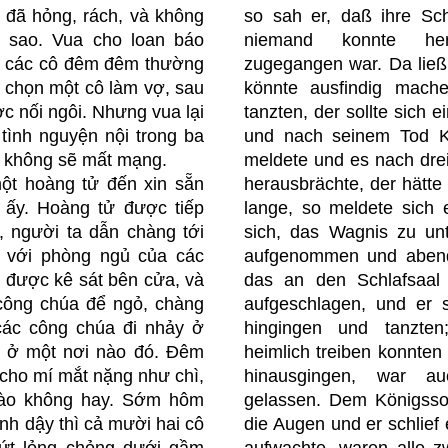
ô đã hỏng, rách, và không
so sah er, daß ihre Sc
a sao. Vua cho loan báo
niemand konnte her
hỗ các cô đêm đêm thường
zugegangen war. Da ließ
p chọn một cô làm vợ, sau
könnte ausfindig mach
ợc nối ngôi. Nhưng vua lại
tanzten, der sollte sich 
 tình nguyện nội trong ba
und nach seinem Tod Kö
u không sẽ mất mạng.
meldete und es nach dre
ột hoàng tử đến xin sẵn
herausbrächte, der hätte 
 ấy. Hoàng tử được tiếp
lange, so meldete sich 
, người ta dẫn chàng tới
sich, das Wagnis zu un
 với phòng ngủ của các
aufgenommen und abends
 được kê sát bên cửa, và
das an den Schlafsaal 
công chúa để ngỏ, chàng
aufgeschlagen, und er s
 các công chúa đi nhảy ở
hingingen und tanzten
ơi ở một nơi nào đó. Đêm
heimlich treiben konnten
cho mí mắt nặng như chì,
hinausgingen, war au
 nào không hay. Sớm hôm
gelassen. Dem Königssoh
ỉnh dậy thì cả mười hai cô
die Augen und er schlief
 vứt lỏng chỏng dưới gầm
aufwachte, waren alle 