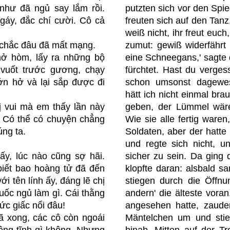
 như đã ngủ say lắm rồi.
putzten sich vor den Spi
gáy, đắc chí cười. Cô cả
freuten sich auf den Tanz.
weiß nicht, ihr freut euch
 chắc đâu đã mất mạng.
zumut: gewiß widerfährt 
mở hòm, lấy ra những bộ
eine Schneegans,' sagte d
 vuốt trước gương, chạy
fürchtet. Hast du verges
ớn hở và lại sắp được đi
schon umsonst dagewe
hätt ich nicht einmal bra
ị vui mà em thấy lần này
geben, der Lümmel wäre
. Có thể có chuyện chẳng
Wie sie alle fertig ware
úng ta.
Soldaten, aber der hatte
und regte sich nicht, u
ấy, lúc nào cũng sợ hãi.
sicher zu sein. Da ging d
iết bao hoàng tử đã đến
klopfte daran: alsbald sa
ới tên lính ấy, đáng lẽ chị
stiegen durch die Öffnu
uốc ngủ làm gì. Cái thằng
andern' die älteste voran
ức giấc nổi đâu!
angesehen hatte, zauder
ã xong, các cô còn ngoái
Mäntelchen um und stieg
ộng tĩnh gì không. Nhưng
hinab. Mitten auf der Tr