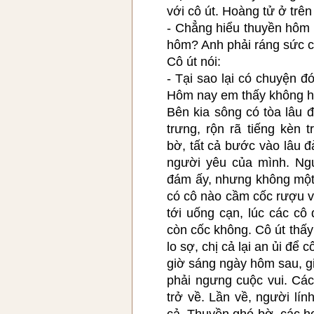
với cô út. Hoàng tử ở trên
- Chẳng hiểu thuyền hôm 
hôm? Anh phải ráng sức ch
Cô út nói:
- Tại sao lại có chuyện đó
Hôm nay em thấy không hi
Bên kia sông có tòa lâu đ
trưng, rộn rã tiếng kèn 
bờ, tất cả bước vào lâu đ
người yêu của mình. Ngư
đám ấy, nhưng không một 
có cô nào cầm cốc rượu v
tới uống cạn, lúc các cô 
còn cốc không. Cô út thấ
lo sợ, chị cả lại an ủi để 
giờ sáng ngày hôm sau, g
phải ngưng cuộc vui. Các
trở về. Lần về, người lín
cả. Thuyền ghé bờ, các h