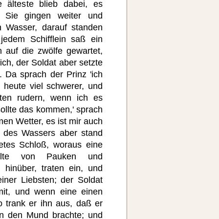
 älteste blieb dabei, es
 Sie gingen weiter und
 Wasser, darauf standen
 jedem Schifflein saß ein
n auf die zwölfe gewartet,
ch, der Soldat aber setzte
. Da sprach der Prinz 'ich
t heute viel schwerer, und
ten rudern, wenn ich es
 sollte das kommen,' sprach
men Wetter, es ist mir auch
s des Wassers aber stand
tetes Schloß, woraus eine
allte von Pauken und
 hinüber, traten ein, und
einer Liebsten; der Soldat
mit, und wenn eine einen
o trank er ihn aus, daß er
an den Mund brachte; und