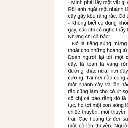
- Mình phải lấy một vật gì
Rồi anh ngắt một nhánh l
cây gãy kêu răng rắc. Cô út
- Không biết có đúng khô
gãy, các chị có nghe thấy
Nhưng chị cả bảo:
- Đó là tiếng súng mừng 
thoát cho những hoàng tử
Đoàn người lại tới một 
cây, lá toàn là vàng rò
đường khác nữa, nơi đây
cương. Tại nơi nào cũng v
một nhánh cây và lần nà
rắc cũng làm cho cô út s
cô chị cả bảo rằng đó là
tục, họ tới một con sông 
chiếc thuyền, mỗi thuyền
trai. Các hoàng tử đợi s
một cô lên thuyền. Ngườ