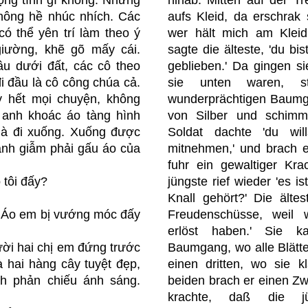
hông hề nhúc nhích. Các
aufs Kleid, da erschrak 
ó thể yên trí làm theo ý
wer hält mich am Kleid?'
iường, khẽ gõ mấy cái.
sagte die älteste, 'du b
âu dưới đất, các cô theo
geblieben.' Da gingen si
i đầu là cô công chúa cả.
sie unten waren, s
y hết mọi chuyện, không
wunderprächtigen Baumga
 anh khoác áo tàng hình
von Silber und schimm
 mà đi xuống. Xuống được
Soldat dachte 'du wil
anh giẫm phải gấu áo của
mitnehmen,' und brach 
fuhr ein gewaltiger K
 tôi đấy?
jüngste rief wieder 'es ist
Knall gehört?' Die älte
! Áo em bị vướng móc đấy
Freudenschüsse, weil 
erlöst haben.' Sie 
ười hai chị em đứng trước
Baumgang, wo alle Blätte
 hai hàng cây tuyệt đẹp,
einen dritten, wo sie 
nh phản chiếu ánh sáng.
beiden brach er einen Zw
krachte, daß die j