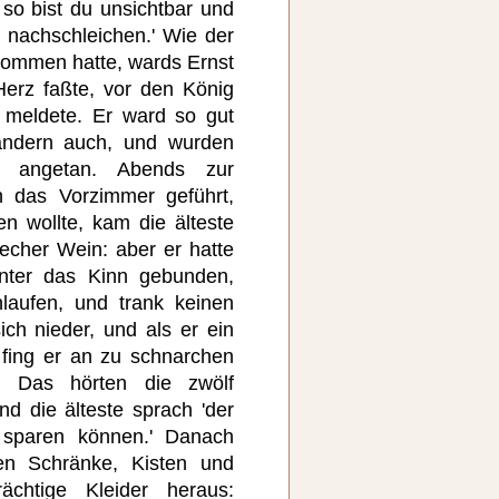
so bist du unsichtbar und
 nachschleichen.' Wie der
kommen hatte, wards Ernst
Herz faßte, vor den König
r meldete. Er ward so gut
ndern auch, und wurden
er angetan. Abends zur
n das Vorzimmer geführt,
n wollte, kam die älteste
echer Wein: aber er hatte
ter das Kinn gebunden,
laufen, und trank keinen
ich nieder, und als er ein
 fing er an zu schnarchen
f. Das hörten die zwölf
nd die älteste sprach 'der
 sparen können.' Danach
ten Schränke, Kisten und
ächtige Kleider heraus: