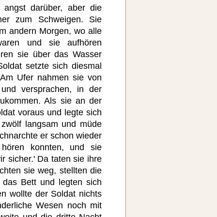
 angst darüber, aber die
mmer zum Schweigen. Sie
am andern Morgen, wo alle
waren und sie aufhören
hren sie über das Wasser
oldat setzte sich diesmal
. Am Ufer nahmen sie von
 und versprachen, in der
zukommen. Als sie an der
ldat voraus und legte sich
ie zwölf langsam und müde
schnarchte er schon wieder
 hören konnten, und sie
 sicher.' Da taten sie ihre
hten sie weg, stellten die
 das Bett und legten sich
 wollte der Soldat nichts
derliche Wesen noch mit
eite und die dritte Nacht