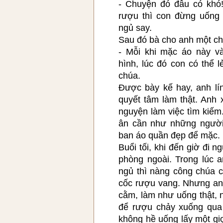
- Chuyện đó đâu có khó
rượu thì con đừng uống
ngủ say.
Sau đó bà cho anh một ch
- Mỗi khi mặc áo này v
hình, lúc đó con có thể 
chúa.
Được bày kế hay, anh lí
quyết tâm làm thật. Anh x
nguyện làm việc tìm kiếm
ân cần như những người
ban áo quần đẹp để mặc.
Buổi tối, khi đến giờ đi 
phòng ngoài. Trong lúc 
ngủ thì nàng công chúa 
cốc rượu vang. Nhưng an
cằm, làm như uống thật, n
để rượu chảy xuống qu
không hề uống lấy một giọ