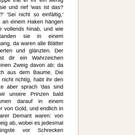
sie und rief 'was ist das?
 'Sei nicht so einfältig,'
ist an einem Haken hängen
e vollends hinab, und wie
tanden sie in einem
ng, da waren alle Blätter
erten und glänzten. Der
lst dir ein Wahrzeichen
einen Zweig davon ab: da
rach aus dem Baume. Die
 nicht richtig, habt ihr den
ste aber sprach 'das sind
wir unsere Prinzen bald
kamen darauf in einem
r von Gold, und endlich in
klarer Demant waren: von
eig ab, wobei es jedesmal
üngste vor Schrecken