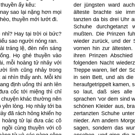
 thuyền ấy kêu:
der jüngsten ward auch
nay sao lại nặng hơn mọi
älteste brachte sie i
èo, thuyền mới lướt đi.
tanzten da bis drei Uhr 
Schuhe durchgetanzt 
 nhỉ? Hay tại trời oi bức?
mußten. Die Prinzen fu
ểu sao người nóng ran.
wieder zurück, und der S
ài tráng lệ, đèn nến sáng
vornen hin zur ältesten
trống. Họ ghé thuyền vào
ihren Prinzen Abschied
ài, mỗi hoàng tử nhảy với
folgenden Nacht wieder
ời lính cũng nhảy trong
Treppe waren, lief der So
ai nhìn thấy anh. Mỗi khi
in sein Bett, und als d
ang định uống thì anh lẻn
heraufgetrippelt kamen, 
đưa cốc tới miệng thì chỉ
so laut, daß sies alle
y chuyện khác thường nên
sprachen 'vor dem sind wir
cô yên lòng. Họ nhảy tới ba
schönen Kleider aus, brac
iày đã rách hỏng khiến họ
zertanzten Schuhe unter
 hoàng tử lại đưa các cô
nieder. Am andern Morgen
h ngồi cùng thuyền với cô
sagen, sondern das wun
oàng tử và các nàng công
ansehen, und ging die zw