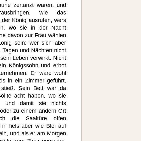
huhe zertanzt waren, und
ausbringen, wie das
 der König ausrufen, wers
en, wo sie in der Nacht
eine davon zur Frau wählen
nig sein: wer sich aber
i Tagen und Nächten nicht
sein Leben verwirkt. Nicht
ein Königssohn und erbot
ternehmen. Er ward wohl
 in ein Zimmer geführt,
stieß. Sein Bett war da
ollte acht haben, wo sie
; und damit sie nichts
 oder zu einem andern Ort
ch die Saaltüre offen
n fiels aber wie Blei auf
 ein, und als er am Morgen
zwölfe zum Tanz gewesen,