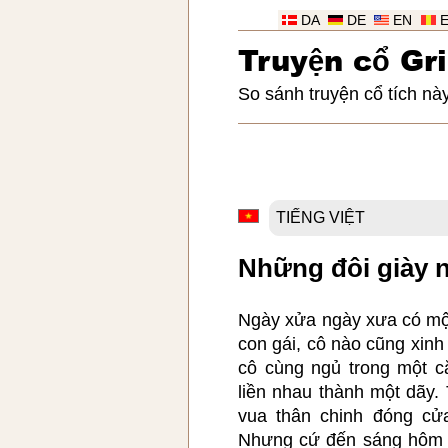
DA
DE
EN
Truy
ệ
n c
ổ
Gr
So sánh truyện cổ tích này
Những đôi giày 
Ngày xửa ngày xưa có mộ
con gái, cô nào cũng xin
cô cùng ngủ trong một c
liền nhau thành một dãy. T
vua thân chinh đóng cửa
Nhưng cứ đến sáng hôm 