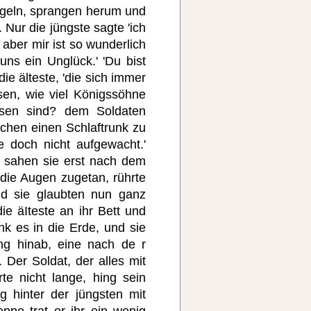
egeln, sprangen herum und
 Nur die jüngste sagte 'ich
, aber mir ist so wunderlich
uns ein Unglück.' 'Du bist
ie älteste, 'die sich immer
sen, wie viel Königssöhne
sen sind? dem Soldaten
uchen einen Schlaftrunk zu
 doch nicht aufgewacht.'
n, sahen sie erst nach dem
 die Augen zugetan, rührte
nd sie glaubten nun ganz
ie äIteste an ihr Bett und
nk es in die Erde, und sie
ng hinab, eine nach de r
. Der Soldat, der alles mit
te nicht lange, hing sein
 hinter der jüngsten mit
eppe trat er ihr ein wenig