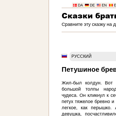
DA
DE
EN
Сказки брат
Сравните эту сказку на 
Петушиное бре
Жил-был колдун. Вот 
большой толпы наро
чудеса. Он кликнул к се
петух тяжелое бревно и 
легкое, как перышко.
девушка, посчастливи