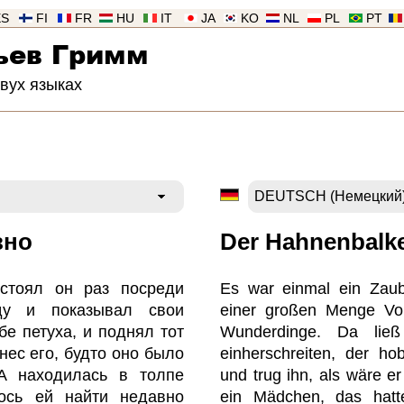
ES
FI
FR
HU
IT
JA
KO
NL
PL
PT
ьев Гримм
двух языках
вно
Der Hahnenbalk
стоял он раз посреди
Es war einmal ein Zaube
ду и показывал свои
einer großen Menge Vol
бе петуха, и поднял тот
Wunderdinge. Da lie
нес его, будто оно было
einherschreiten, der h
 А находилась в толпе
und trug ihn, als wäre er
лось ей найти недавно
ein Mädchen, das hatte