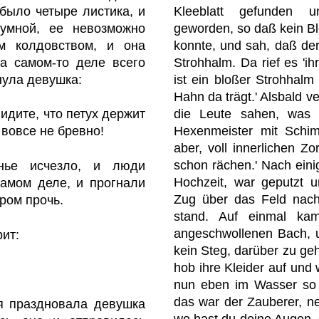
 было четыре листика, и
Kleeblatt gefunden 
 умной, ее невозможно
geworden, so daß kein B
м колдовством, и она
konnte, und sah, daß der
на самом-то деле всего
Strohhalm. Da rief es 'ihr
нула девушка:
ist ein bloßer Strohhalm
Hahn da trägt.' Alsbald 
die Leute sahen, was 
видите, что петух держит
Hexenmeister mit Schim
 вовсе не бревно!
aber, voll innerlichen Zo
schon rächen.' Nach eini
нье исчезло, и люди
Hochzeit, war geputzt 
самом деле, и прогнали
Zug über das Feld nach
ром прочь.
stand. Auf einmal ka
angeschwollenen Bach, 
рит:
kein Steg, darüber zu geh
hob ihre Kleider auf und 
nun eben im Wasser so s
das war der Zauberer, neb
я праздновала девушка
wo hast du deine Augen, 