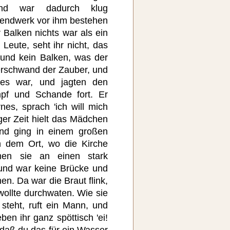
und war dadurch klug
lendwerk vor ihm bestehen
 Balken nichts war als ein
 Leute, seht ihr nicht, das
 und kein Balken, was der
verschwand der Zauber, und
es war, und jagten den
pf und Schande fort. Er
rnes, sprach 'ich will mich
ger Zeit hielt das Mädchen
und ging in einem großen
 dem Ort, wo die Kirche
men sie an einen stark
und war keine Brücke und
en. Da war die Braut flink,
wollte durchwaten. Wie sie
teht, ruft ein Mann, und
en ihr ganz spöttisch 'ei!
daß du das für ein Wasser