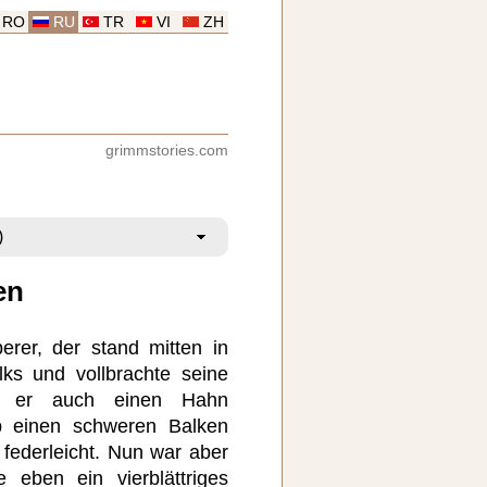
RO
RU
TR
VI
ZH
grimmstories.com
en
rer, der stand mitten in
ks und vollbrachte seine
ß er auch einen Hahn
ob einen schweren Balken
 federleicht. Nun war aber
 eben ein vierblättriges