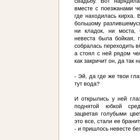
свадьбу. Вот нарядил
вместе с поезжанами че
где находилась кирха. 
большому разлившемуся
ни кладок, ни моста, 
невеста была бойкая, 
собралась переходить в
а стоял с ней рядом че
как закричит он, да так
- Эй, да где же твои гла
тут вода?
И открылись у ней глаз
поднятой юбкой сред
зацветая голубыми цве
это все, стали ее брани
- и пришлось невесте бе