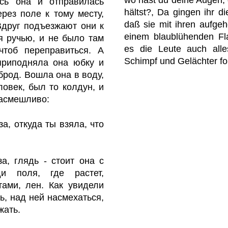
ась она и отправилась
hältst?, Da gingen ihr d
рез поле к тому месту,
daß sie mit ihren aufgeh
Вдруг подъезжают они к
einem blaublühenden Fl
 ручью, и не было там
es die Leute auch alle
чтоб переправиться. А
Schimpf und Gelächter for
приподняла она юбку и
брод. Вошла она в воду,
ловек, был то колдун, и
 насмешливо:
за, откуда ты взяла, что
а, глядь - стоит она с
и поля, где растет,
тами, лен. Как увидели
ть, над ней насмехаться,
жать.