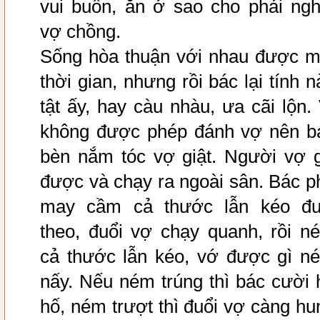
vui buồn, ăn ở sao cho phải ngh
vợ chồng.
Sống hòa thuận với nhau được m
thời gian, nhưng rồi bác lại tính n
tật ấy, hay càu nhàu, ưa cãi lộn. 
không được phép đánh vợ nên b
bèn nắm tóc vợ giật. Người vợ 
được và chạy ra ngoài sân. Bác p
may cầm cả thước lẫn kéo đu
theo, đuổi vợ chạy quanh, rồi n
cả thước lẫn kéo, vớ được gì n
nấy. Nếu ném trúng thì bác cười 
hố, ném trượt thì đuổi vợ càng hu