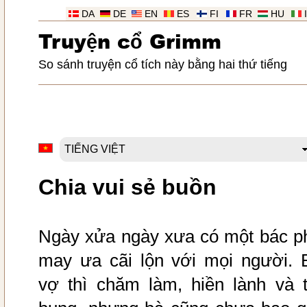
DA
DE
EN
ES
FI
FR
HU
Truy
ệ
n c
ổ
Grimm
So sánh truyện cổ tích này bằng hai thứ tiếng
Chia vui sẻ buồn
Ngày xửa ngày xưa có một bác p
may ưa cãi lộn với mọi người. 
vợ thì chăm làm, hiền lành và t