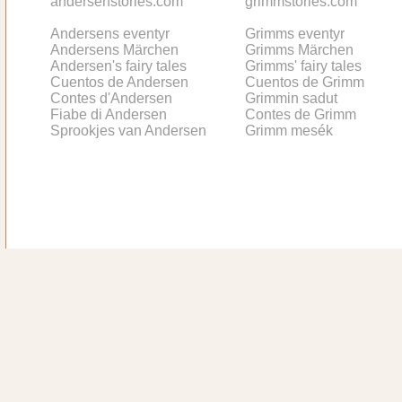
andersenstories.com
grimmstories.com
Andersens eventyr
Grimms eventyr
Andersens Märchen
Grimms Märchen
Andersen's fairy tales
Grimms' fairy tales
Cuentos de Andersen
Cuentos de Grimm
Contes d'Andersen
Grimmin sadut
Fiabe di Andersen
Contes de Grimm
Sprookjes van Andersen
Grimm mesék