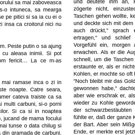
und deutete ihm an, 
itorului sa mai zaboveasca
zögerte nicht, einzust
 s-o intuneca, sa mearga
Taschen gehen wollte, ke
e pe pitici si sa ia cu ei o
und deckte sich mit dem
 insa ca croitorul nici nu
auch drückt," sprach 
ertragen," und schlie
Vorgefühl ein, morgen 
am. Peste putin o sa ajung
erwachen. Als er die Aug
 cu aleasa inimii. Si pot
schnell, um die Taschen
om fericit… La ce m-as
erstaunte er, als er nic
Kohlen, er mochte so oft h
"Noch bleibt mir das Gold
, mai ramase inca o zi in
gewonnen habe," dachte
te noapte. Catre seara,
aber wie erschrak er, al
 umer cateva traiste ca sa
wieder zu Kohle geworde
 multi carbuni, si-o porni
der schwarzbestäubten
cilor. Si ca si in noaptea
fühlte er, daß der ganze 
olo, jucand de mama focului
der Bart. Aber sein Mißg
mai tunse o data chilug si
Ende, er merkte erst jet
a din gramada de carbuni.