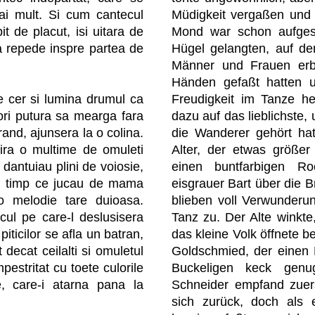
ai mult. Si cum cantecul
Müdigkeit vergaßen und r
t de placut, isi uitara de
Mond war schon aufgest
ra repede inspre partea de
Hügel gelangten, auf de
Männer und Frauen erbl
Händen gefaßt hatten u
Freudigkeit im Tanze he
 cer si lumina drumul ca
dazu auf das lieblichste,
tori putura sa mearga fara
die Wanderer gehört hat
urand, ajunsera la o colina.
Alter, der etwas größer
rira o multime de omuleti
einen buntfarbigen R
dantuiau plini de voiosie,
eisgrauer Bart über die B
i-n timp ce jucau de mama
blieben voll Verwunder
 o melodie tare duioasa.
Tanz zu. Der Alte winkte,
cul pe care-l deslusisera
das kleine Volk öffnete be
 piticilor se afla un batran,
Goldschmied, der einen 
decat ceilalti si omuletul
Buckeligen keck genu
pestritat cu toete culorile
Schneider empfand zuers
, care-i atarna pana la
sich zurück, doch als 