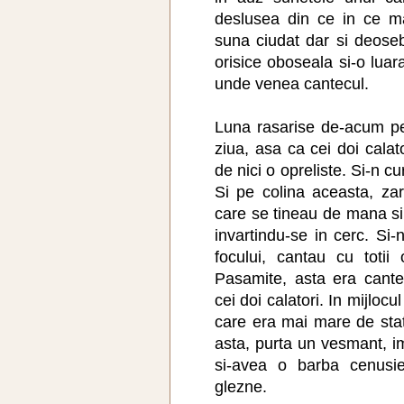
deslusea din ce in ce m
suna ciudat dar si deosebi
orisice oboseala si-o lua
unde venea cantecul.
Luna rasarise de-acum pe
ziua, asa ca cei doi cala
de nici o opreliste. Si-n c
Si pe colina aceasta, za
care se tineau de mana si 
invartindu-se in cerc. S
focului, cantau cu totii
Pasamite, asta era cante
cei doi calatori. In mijlocul
care era mai mare de stat 
asta, purta un vesmant, im
si-avea o barba cenusie
glezne.