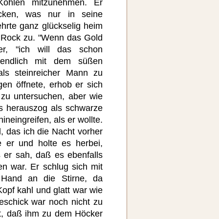
Kohlen mitzunehmen. Er
ecken, was nur in seine
hrte ganz glückselig heim
 Rock zu. "Wenn das Gold
er, "ich will das schon
f endlich mit dem süßen
als steinreicher Mann zu
en öffnete, erhob er sich
 zu untersuchen, aber wie
hts herauszog als schwarze
ineingreifen, als er wollte.
, das ich die Nacht vorher
 er und holte es herbei,
s er sah, daß es ebenfalls
n war. Er schlug sich mit
 Hand an die Stirne, da
Kopf kahl und glatt war wie
eschick war noch nicht zu
zt, daß ihm zu dem Höcker