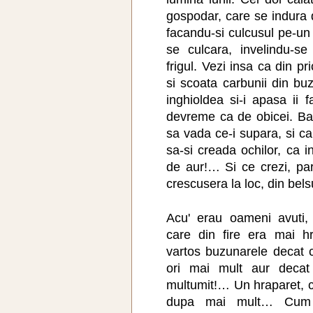
gospodar, care se indura d
facandu-si culcusul pe-u
se culcara, invelindu-s
frigul. Vezi insa ca din pr
si scoata carbunii din buz
inghioldea si-i apasa ii
devreme ca de obicei. Ba
sa vada ce-i supara, si c
sa-si creada ochilor, ca i
de aur!… Si ce crezi, pa
crescusera la loc, din bels
Acu' erau oameni avuti, 
care din fire era mai h
vartos buzunarele decat c
ori mai mult aur decat
multumit!… Un hraparet, c
dupa mai mult… Cum 