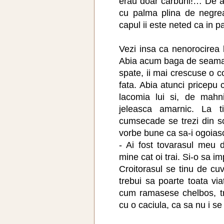
erau doar carbuni!… De a
cu palma plina de negrea
capul ii este neted ca in pa
Vezi insa ca nenorocirea 
Abia acum baga de seama
spate, ii mai crescuse o c
fata. Abia atunci pricepu
lacomia lui si, de mahn
jeleasca amarnic. La tip
cumsecade se trezi din s
vorbe bune ca sa-i ogoias
- Ai fost tovarasul meu 
mine cat oi trai. Si-o sa i
Croitorasul se tinu de cuv
trebui sa poarte toata vi
cum ramasese chelbos, tr
cu o caciula, ca sa nu i s