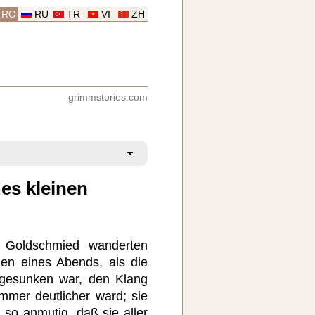
RO
RU
TR
VI
ZH
grimmstories.com
es kleinen
 Goldschmied wanderten
n eines Abends, als die
 gesunken war, den Klang
immer deutlicher ward; sie
 so anmutig, daß sie aller