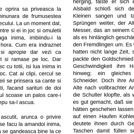
herging, faßte er sich
Alsbald schloß sich d
se oprira sa priveasca la
Kleinen sangen und ta
e minunara de frumusestea
Sprüngen weiter, der Al
tecului. La un moment dat,
Messer, das an seinem Gü
tre si ei in joc si omuletii
als es hinlänglich geschär
ga inima, imbiindu-i la
den Fremdlingen um. Es w
n hora. Cum era indraznet
hatten nicht lange Zeit, 
e si apropie dar vezi ca
packte den Goldschmied 
put si ramase pe loc. Dar
Geschwindigkeit ihm H
cu totii, isi lua inima in
hinweg; ein gleiche
joc. Cat ai clipi, cercul se
Schneider. Doch ihre A
eii se prinsera sa cante si
Alte nach vollbrachter Ar
i, facand sarituri de doi
die Schulter klopfte, als 
nul scoase un palos care-i
es gut gemacht, daß sie 
cepu sa-l ascua.
hätten geschehen lassen.
auf einen Haufen Kohlen
scutit, arunca o privire
deutete ihnen durch Ge
li se facu la amandoi inima,
Taschen damit füllen so
a se gandeasca bine la ce