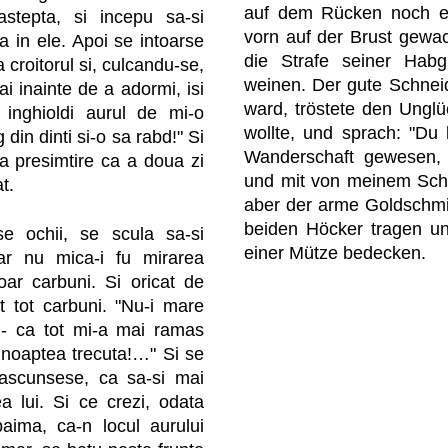
auf dem Rücken noch ei
astepta, si incepu sa-si
vorn auf der Brust gewa
a in ele. Apoi se intoarse
die Strafe seiner Hab
a croitorul si, culcandu-se,
weinen. Der gute Schnei
i inainte de a adormi, isi
ward, tröstete den Unglü
inghioldi aurul de mi-o
wollte, und sprach: "Du 
 din dinti si-o sa rabd!" Si
Wanderschaft gewesen, d
a presimtire ca a doua zi
und mit von meinem Schat
t.
aber der arme Goldschmi
beiden Höcker tragen un
e ochii, se scula sa-si
einer Mütze bedecken.
ar nu mica-i fu mirarea
ar carbuni. Si oricat de
t tot carbuni. "Nu-i mare
- ca tot mi-a mai ramas
 noaptea trecuta!…" Si se
 ascunsese, ca sa-si mai
ea lui. Si ce crezi, odata
aima, ca-n locul aurului