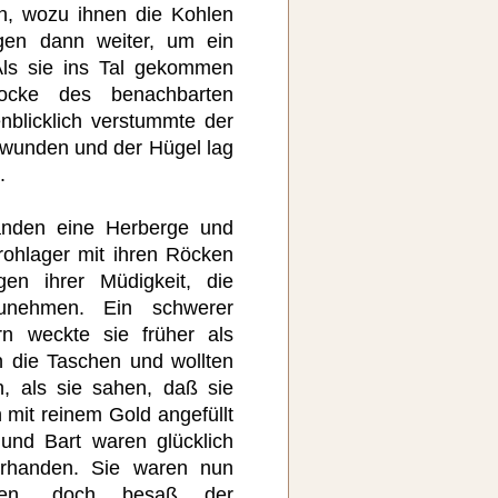
en, wozu ihnen die Kohlen
ngen dann weiter, um ein
Als sie ins Tal gekommen
ocke des benachbarten
nblicklich verstummte der
hwunden und der Hügel lag
.
anden eine Herberge und
rohlager mit ihren Röcken
en ihrer Müdigkeit, die
unehmen. Ein schwerer
rn weckte sie früher als
in die Taschen und wollten
n, als sie sahen, daß sie
 mit reinem Gold angefüllt
und Bart waren glücklich
vorhanden. Sie waren nun
den, doch besaß der