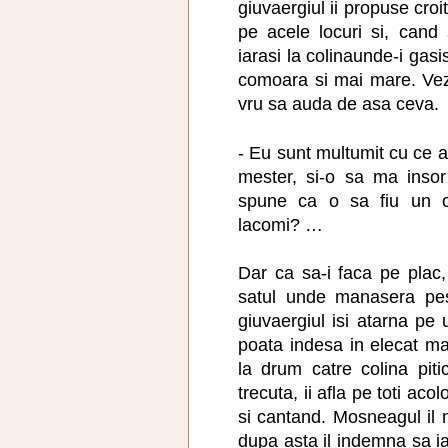
giuvaergiul ii propuse cro
pe acele locuri si, cand
iarasi la colinaunde-i gasis
comoara si mai mare. Vezi
vru sa auda de asa ceva.
- Eu sunt multumit cu ce 
mester, si-o sa ma insor
spune ca o sa fiu un 
lacomi? …
Dar ca sa-i faca pe plac
satul unde manasera pes
giuvaergiul isi atarna pe
poata indesa in elecat mai
la drum catre colina piti
trecuta, ii afla pe toti ac
si cantand. Mosneagul il 
dupa asta il indemna sa i