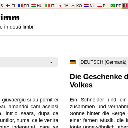
ES
FI
FR
HU
IT
JA
KO
NL
PL
PT
rimm
 în două limbi
Die Geschenke d
Volkes
 giuvaergiu si au pornit ei
Ein Schneider und ein
eau amandoi cam aceiasi
zusammen und vernahme
a, intr-o seara, dupa ce
Sonne hinter die Berge
ntilor, numai ce le venira
einer fernen Musik, die 
ntec indepartat, care se
tönte ungewöhnlich, aber