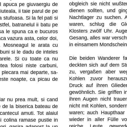
obgleich sie nicht wußt
il apuca pe giuvaergiu de
dienen sollten, und gi
uteala, ii taie parul de pe
Nachtlager zu suchen. 
stufoasa. Si la fel pati si
waren, schlug die Gl
stfel, batranelul ii batu pe
Klosters zwölf Uhr. Auge
 sa le spuna ca e bucuros
Gesang, alles war versc
aca vazura asta, celor doi,
in einsamem Mondschein
c. Mosneagul le arata cu
uni si le dadu de inteles
Die beiden Wanderer f
arele. Si cu toate ca nu
deckten sich auf dem St
tea folosi niste carbuni,
zu, vergaßen aber weg
i plecara mai departe, sa-
Kohlen zuvor herausz
este noapte, ca picau de
Druck auf ihren Gliede
gewöhnlich. Sie griffen 
ihren Augen nicht traue
ar nu prea mult, si cand
nicht mit Kohlen, sondern
e de la biserica bateau de
waren; auch Haupthaar 
cantecul amuti. Tot alaiul
wieder in aller Fülle 
si colina ramase pustie in
reiche Leute gewor
tori, gasira adapost la un