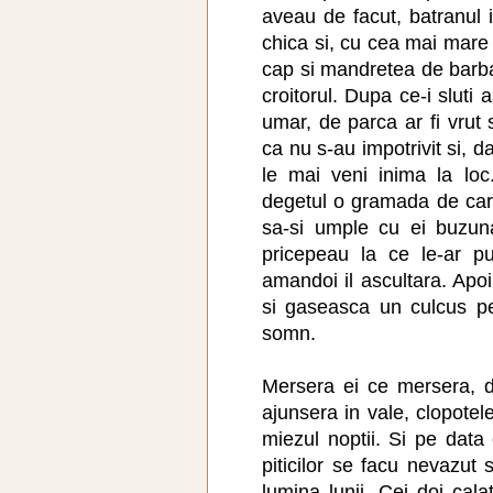
aveau de facut, batranul 
chica si, cu cea mai mare i
cap si mandretea de barba 
croitorul. Dupa ce-i sluti a
umar, de parca ar fi vrut
ca nu s-au impotrivit si, d
le mai veni inima la lo
degetul o gramada de carb
sa-si umple cu ei buzun
pricepeau la ce le-ar pu
amandoi il ascultara. Apo
si gaseasca un culcus p
somn.
Mersera ei ce mersera, d
ajunsera in vale, clopotel
miezul noptii. Si pe data 
piticilor se facu nevazut 
lumina lunii. Cei doi cala