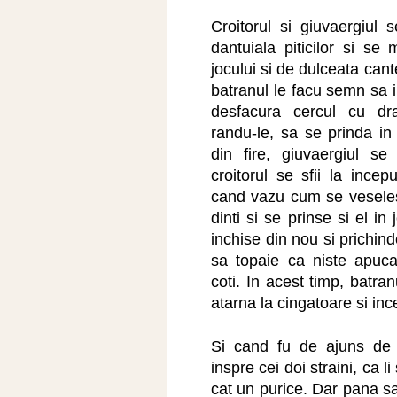
Croitorul si giuvaergiul 
dantuiala piticilor si s
jocului si de dulceata can
batranul le facu semn sa in
desfacura cercul cu dra
randu-le, sa se prinda i
din fire, giuvaergiul s
croitorul se sfii la ince
cand vazu cum se veselesc 
dinti si se prinse si el in 
inchise din nou si prichind
sa topaie ca niste apucat
coti. In acest timp, batra
atarna la cingatoare si in
Si cand fu de ajuns de a
inspre cei doi straini, ca 
cat un purice. Dar pana s