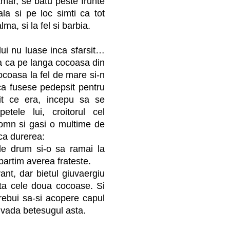
mar, se batu peste frunte
la si pe loc simti ca tot
lma, si la fel si barbia.
lui nu luase inca sfarsit…
 ca pe langa cocoasa din
ocoasa la fel de mare si-n
 ca fusese pedepsit pentru
it ce era, incepu sa se
etele lui, croitorul cel
omn si gasi o multime de
ca durerea:
de drum si-o sa ramai la
mpartim averea frateste.
ant, dar bietul giuvaergiu
ata cele doua cocoase. Si
ebui sa-si acopere capul
e vada betesugul asta.