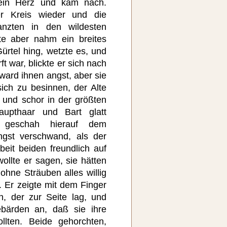
 ein Herz und kam nach.
er Kreis wieder und die
nzten in den wildesten
te aber nahm ein breites
rtel hing, wetzte es, und
ft war, blickte er sich nach
ard ihnen angst, aber sie
sich zu besinnen, der Alte
und schor in der größten
aupthaar und Bart glatt
s geschah hierauf dem
ngst verschwand, als der
beit beiden freundlich auf
wollte er sagen, sie hätten
ohne Sträuben alles willig
 Er zeigte mit dem Finger
, der zur Seite lag, und
bärden an, daß sie ihre
llten. Beide gehorchten,