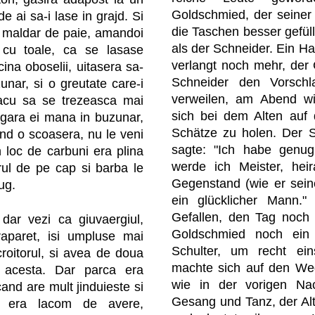
Goldschmied, der seiner
e ai sa-i lase in grajd. Si
die Taschen besser gefüll
n maldar de paie, amandoi
als der Schneider. Ein Hab
e cu toale, ca se lasase
verlangt noch mehr, de
icina oboselii, uitasera sa-
Schneider den Vorsch
unar, si o greutate care-i
verweilen, am Abend w
 facu sa se trezeasca mai
sich bei dem Alten auf
gara ei mana in buzunar,
Schätze zu holen. Der S
and o scoasera, nu le veni
sagte: "Ich habe genug 
n loc de carbuni era plina
werde ich Meister, he
rul de pe cap si barba le
Gegenstand (wie er sein
ug.
ein glücklicher Mann."
Gefallen, den Tag noch 
dar vezi ca giuvaergiul,
Goldschmied noch ein
raparet, isi umpluse mai
Schulter, um recht ei
roitorul, si avea de doua
machte sich auf den We
 acesta. Dar parca era
wie in der vorigen Nac
and are mult jinduieste si
Gesang und Tanz, der Alt
era lacom de avere,