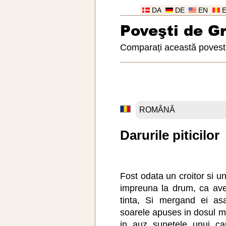
DA
DE
EN
Poveşti de G
Comparați această poveste
Darurile piticilor
Fost odata un croitor si un
impreuna la drum, ca av
tinta, Si mergand ei as
soarele apuses in dosul mu
in auz sunetele unui ca