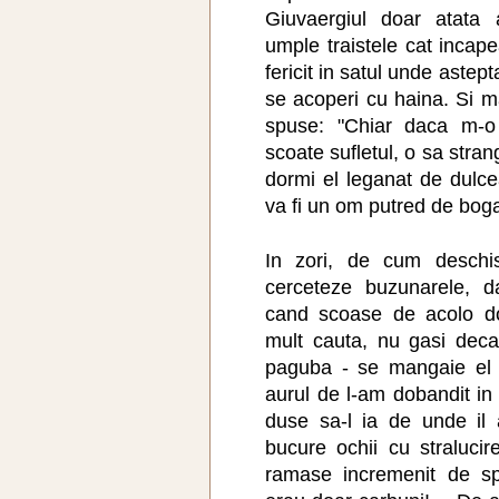
Giuvaergiul doar atata 
umple traistele cat incape
fericit in satul unde astept
se acoperi cu haina. Si ma
spuse: "Chiar daca m-o 
scoate sufletul, o sa strang
dormi el leganat de dulce
va fi un om putred de boga
In zori, de cum deschis
cerceteze buzunarele, d
cand scoase de acolo do
mult cauta, nu gasi deca
paguba - se mangaie el 
aurul de l-am dobandit in
duse sa-l ia de unde il
bucure ochii cu stralucir
ramase incremenit de sp