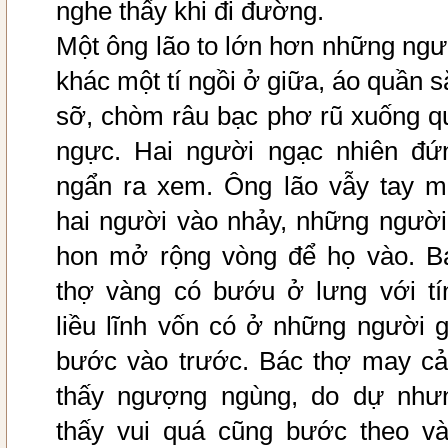
nghe thấy khi đi đường.
Một ông lão to lớn hơn những ngư
khác một tí ngồi ở giữa, áo quần s
sỡ, chòm râu bạc phơ rũ xuống q
ngực. Hai người ngạc nhiên đứ
ngẩn ra xem. Ông lão vẫy tay m
hai người vào nhảy, những người 
hon mở rộng vòng để họ vào. B
thợ vàng có bướu ở lưng với tí
liều lĩnh vốn có ở những người g
bước vào trước. Bác thợ may c
thấy ngượng ngùng, do dự như
thấy vui quá cũng bước theo và