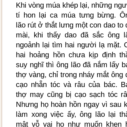
Khi vòng múa khép lại, những ngư
tí hon lại ca múa tưng bừng. Ô
lão rút ở thắt lưng một con dao to 
mài, khi thấy dao đã sắc ông l
ngoảnh lại tìm hai người lạ mặt. 
hai hoảng hồn chưa kịp định th
suy nghĩ thì ông lão đã nắm lấy b
thợ vàng, chỉ trong nháy mắt ông 
cạo nhẵn tóc và râu của bác. B
thợ may cũng bị cạo sạch tóc râ
Nhưng họ hoàn hồn ngay vì sau k
làm xong việc ấy, ông lão lại th
mật vỗ vai họ như muốn khen 