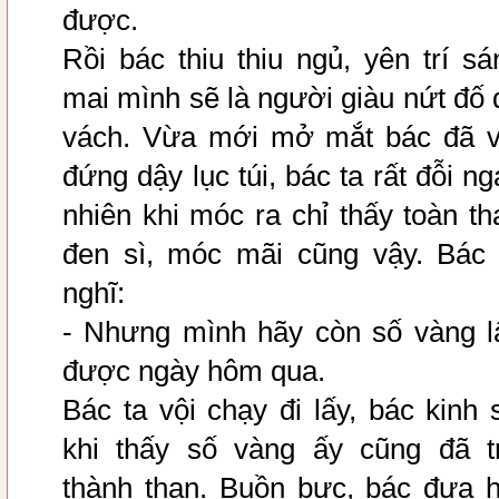
được.
Rồi bác thiu thiu ngủ, yên trí sá
mai mình sẽ là người giàu nứt đố 
vách. Vừa mới mở mắt bác đã v
đứng dậy lục túi, bác ta rất đỗi ng
nhiên khi móc ra chỉ thấy toàn th
đen sì, móc mãi cũng vậy. Bác 
nghĩ:
- Nhưng mình hãy còn số vàng l
được ngày hôm qua.
Bác ta vội chạy đi lấy, bác kinh 
khi thấy số vàng ấy cũng đã t
thành than. Buồn bực, bác đưa h