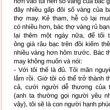
hơn vào túi nên số vàng của bác g
đây nhiều gấp đôi số vàng của b
thợ may. Kẻ tham, hễ có lại mu
có nhiều hơn, bác thợ vàng rủ bạn
lại thêm một ngày nữa, để tối t
ông già râu bạc trên đồi kiếm th
nhiều vàng hơn hôm trước. Bác t
may không muốn và nói:
- Với tôi thế là đủ. Tôi mãn nguy
lắm rồi. Giờ tôi có thể trở thành t
cả, cưới người dễ thương của t
(anh ta thường gọi người yêu n
vậy), tôi sẽ là con người hạnh phú