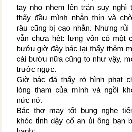
tay nhọ nhem lên trán suy nghĩ t
thấy đầu mình nhẵn thín và ch
râu cũng bị cạo nhẵn. Nhưng rủi 
vẫn chưa hết: lưng vốn có một c
bướu giờ đây bác lại thấy thêm m
cái bướu nữa cũng to như vậy, m
trước ngực.
Giờ bác đã thấy rõ hình phạt c
lòng tham của mình và ngồi kh
nức nở.
Bác thợ may tốt bụng nghe tiế
khóc tỉnh dậy cố an ủi ông bạn b
hạnh: