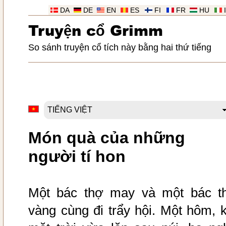
DA
DE
EN
ES
FI
FR
HU
Truy
ệ
n c
ổ
Grimm
So sánh truyện cổ tích này bằng hai thứ tiếng
Món quà của những
người tí hon
Một bác thợ may và một bác t
vàng cùng đi trẩy hội. Một hôm, k