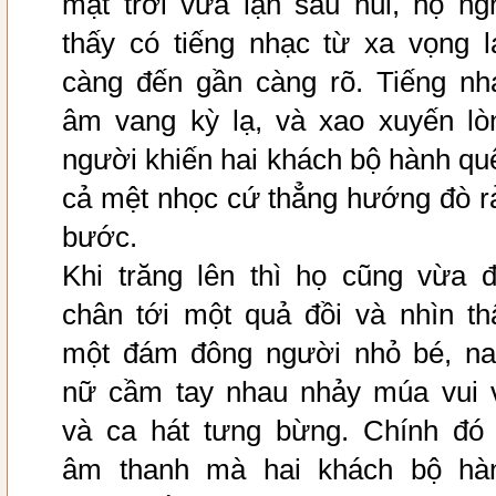
mặt trời vừa lặn sau núi, họ ng
thấy có tiếng nhạc từ xa vọng lạ
càng đến gần càng rõ. Tiếng nh
âm vang kỳ lạ, và xao xuyến lò
người khiến hai khách bộ hành qu
cả mệt nhọc cứ thẳng hướng đò r
bước.
Khi trăng lên thì họ cũng vừa đ
chân tới một quả đồi và nhìn th
một đám đông người nhỏ bé, n
nữ cầm tay nhau nhảy múa vui 
và ca hát tưng bừng. Chính đó 
âm thanh mà hai khách bộ hà