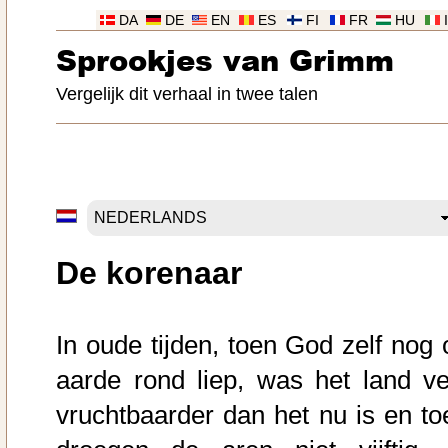
DA
DE
EN
ES
FI
FR
HU
Sprookjes van Grimm
Vergelijk dit verhaal in twee talen
De korenaar
In oude tijden, toen God zelf nog 
aarde rond liep, was het land ve
vruchtbaarder dan het nu is en to