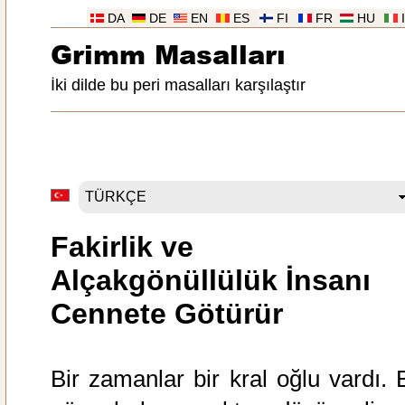
DA
DE
EN
ES
FI
FR
HU
Grimm Masalları
İki dilde bu peri masalları karşılaştır
Fakirlik ve
Alçakgönüllülük İnsanı
Cennete Götürür
Bir zamanlar bir kral oğlu vardı. B