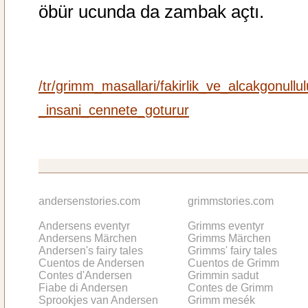
öbür ucunda da zambak açtı.
/tr/grimm_masallari/fakirlik_ve_alcakgonullu
_insani_cennete_goturur
andersenstories.com
grimmstories.com
Andersens eventyr
Grimms eventyr
Andersens Märchen
Grimms Märchen
Andersen's fairy tales
Grimms' fairy tales
Cuentos de Andersen
Cuentos de Grimm
Contes d'Andersen
Grimmin sadut
Fiabe di Andersen
Contes de Grimm
Sprookjes van Andersen
Grimm mesék