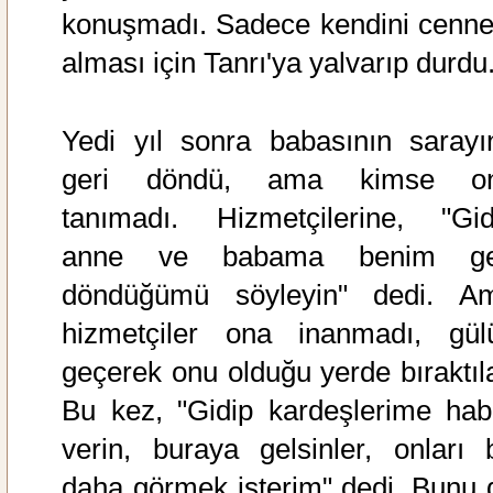
konuşmadı. Sadece kendini cenne
alması için Tanrı'ya yalvarıp durdu
Yedi yıl sonra babasının sarayı
geri döndü, ama kimse o
tanımadı. Hizmetçilerine, "Gid
anne ve babama benim ge
döndüğümü söyleyin" dedi. A
hizmetçiler ona inanmadı, gül
geçerek onu olduğu yerde bıraktıla
Bu kez, "Gidip kardeşlerime hab
verin, buraya gelsinler, onları b
daha görmek isterim" dedi. Bunu 