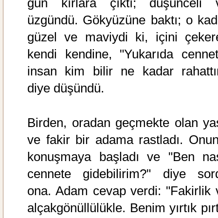
gün kırlara çıktı; düşünceli 
üzgündü. Gökyüzüne baktı; o kad
güzel ve maviydi ki, içini çeker
kendi kendine, "Yukarıda cennet
insan kim bilir ne kadar rahattır
diye düşündü.
Birden, oradan geçmekte olan yaş
ve fakir bir adama rastladı. Onun
konuşmaya başladı ve "Ben nas
cennete gidebilirim?" diye sor
ona. Adam cevap verdi: "Fakirlik 
alçakgönüllülükle. Benim yırtık pır