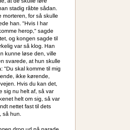
e, at de skulle føre
han stadig råbte sådan.
e morteren, for så skulle
ede han. "Hvis I har
e komme herop," sagde
et, og kongen sagde til
rkelig var så klog. Han
n kunne løse den, ville
n svarede, at hun skulle
: "Du skal komme til mig
dende, ikke kørende,
 vejen. Hvis du kan det,
 sig nu helt af, så var
skenet helt om sig, så var
t nettet fast til dets
, så hun.
ongen drog ud på parade,