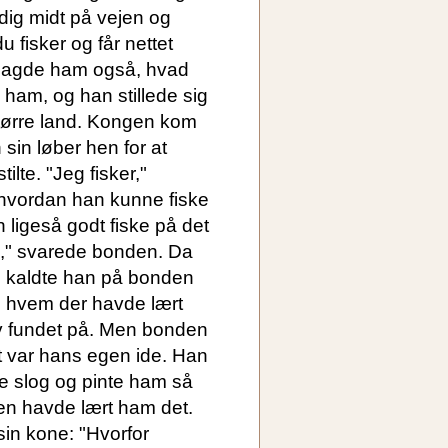
 dig midt på vejen og
u fisker og får nettet
n sagde ham også, hvad
l ham, og han stillede sig
tørre land. Kongen kom
sin løber hen for at
lte. "Jeg fisker,"
hvordan han kunne fiske
n ligeså godt fiske på det
øl," svarede bonden. Da
n, kaldte han på bonden
e, hvem der havde lært
lv fundet på. Men bonden
et var hans egen ide. Han
de slog og pinte ham så
en havde lært ham det.
in kone: "Hvorfor