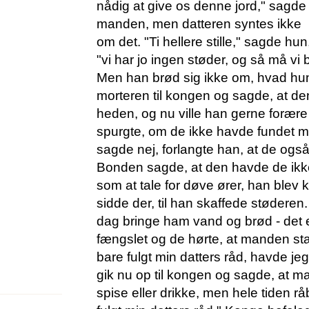
nådig at give os denne jord," sagde
manden, men datteren syntes ikke
om det. "Ti hellere stille," sagde hun
"vi har jo ingen støder, og så må vi
Men han brød sig ikke om, hvad hu
morteren til kongen og sagde, at d
heden, og nu ville han gerne foræ
spurgte, om de ikke havde fundet 
sagde nej, forlangte han, at de også
Bonden sagde, at den havde de ikke
som at tale for døve ører, han blev k
sidde der, til han skaffede støderen
dag bringe ham vand og brød - det er
fængslet og de hørte, at manden sta
bare fulgt min datters råd, havde jeg
gik nu op til kongen og sagde, at m
spise eller drikke, men hele tiden r