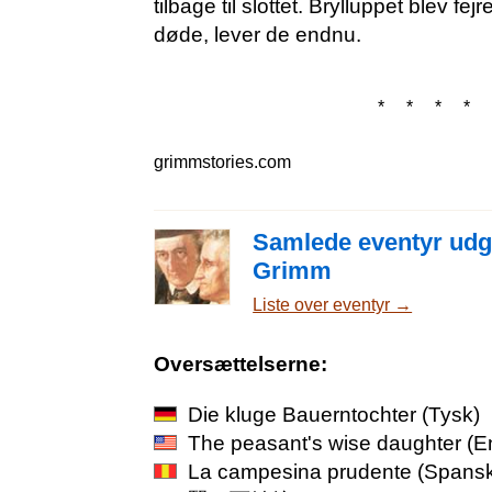
tilbage til slottet. Brylluppet blev fej
døde, lever de endnu.
* * * * 
grimmstories.com
Samlede eventyr udgi
Grimm
Liste over eventyr →
Oversættelserne:
Die kluge Bauerntochter
(Tysk)
The peasant's wise daughter
(E
La campesina prudente
(Spansk