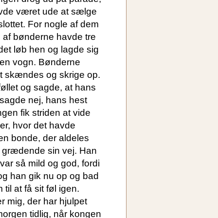
avde været ude at sælge
ottet. For nogle af dem
n af bønderne havde tre
 det løb hen og lagde sig
r en vogn. Bønderne
t skændes og skrige op.
øllet og sagde, at hans
sagde nej, hans hest
gen fik striden at vide
der, hvor det havde
 den bonde, der aldeles
ik grædende sin vej. Han
var så mild og god, fordi
 og han gik nu op og bad
l at få sit føl igen.
er mig, der har hjulpet
 morgen tidlig, når kongen