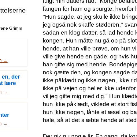
fulgt min datters råd." Konge befaled
fangen for ham og spurgte, hvorfor 
telserne
"Hun sagde, at jeg skulle ikke bring
jeg også nok skaffe støderen," svar
drene Grimm
sådan en klog datter, så lad hend
kongen. Hun måtte nu gå op på slott
hende, at han ville prøve, om hun vi
ville give hende en gåde, og hvis hu
m →
han gifte sig med hende. Bondepige
nok gætte den, og kongen sagde da
 en, der
ikke påklædt og ikke nøgen, ikke ri
at lære
ikke på vejen og heller ikke udenfor
e
m →
vil jeg gifte mig med dig." Hun klædte
hun ikke påklædt, viklede et stort fi
hun ikke nøgen, lånte et æsel og band
nter
hale, så at det slæbte hende af sted
m →
Der gik nu nogle år. En gang, da k