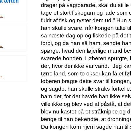
å ærten
drager på vagtparade, skal du stille
tage et stort fiskegarn og lade som d
 →
fuldt af fisk og ryster dem ud." Hu
han skulle svare, når kongen talte ti
så næste dag op og fiskede på det 
forbi, og da han så ham, sendte han 
 →
spørge, hvad den løjerlige mand besti
svarede bonden. Løberen spurgte, 
der, hvor der ikke var vand. "Jeg ka
tørre land, som to okser kan få et f
 →
løberen bragte dette svar til konge
og sagde, han skulle straks fortæll
ham det, for det havde han ikke se
ville ikke og blev ved at påstå, at d
blev nu kastet på et stråknippe og 
længe til han bekendte, at dronning
Da kongen kom hjem sagde han til s