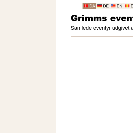
DA
DE
EN
Grimms even
Samlede eventyr udgivet 