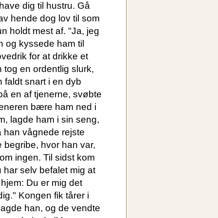
ave dig til hustru. Gå
av hende dog lov til som
 holdt mest af. "Ja, jeg
un og kyssede ham til
edrik for at drikke et
og en ordentlig slurk,
faldt snart i en dyb
på en af tjenerne, svøbte
tjeneren bære ham ned i
, lagde ham i sin seng,
Da han vågnede rejste
 begribe, hvor han var,
om ingen. Til sidst kom
har selv befalet mig at
 hjem: Du er mig det
ig." Kongen fik tårer i
" sagde han, og de vendte