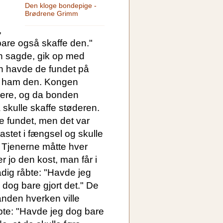
Den kloge bondepige -
Brødrene Grimm
,
 bare også skaffe den."
n sagde, gik op med
en havde de fundet på
re ham den. Kongen
mere, og da bonden
 skulle skaffe støderen.
 fundet, men det var
astet i fængsel og skulle
. Tjenerne måtte hver
 jo den kost, man får i
dig råbte: "Havde jeg
 dog bare gjort det." De
anden hverken ville
åbte: "Havde jeg dog bare