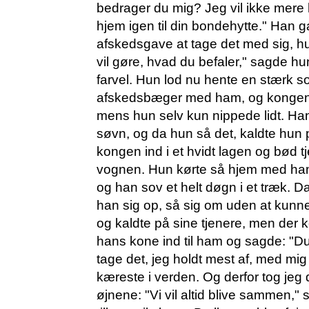
bedrager du mig? Jeg vil ikke mere h
hjem igen til din bondehytte." Han g
afskedsgave at tage det med sig, hun
vil gøre, hvad du befaler," sagde h
farvel. Hun lod nu hente en stærk sov
afskedsbæger med ham, og kongen t
mens hun selv kun nippede lidt. Han 
søvn, og da hun så det, kaldte hun 
kongen ind i et hvidt lagen og bød 
vognen. Hun kørte så hjem med ham
og han sov et helt døgn i et træk. 
han sig op, så sig om uden at kunne
og kaldte på sine tjenere, men der k
hans kone ind til ham og sagde: "Du 
tage det, jeg holdt mest af, med mig
kæreste i verden. Og derfor tog jeg d
øjnene: "Vi vil altid blive sammen,