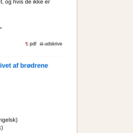
ret, og hvis de ikke er
*
pdf
udskrive
vet af brødrene
ngelsk)
)