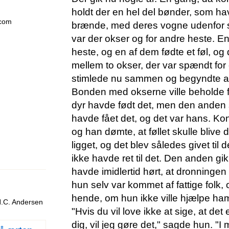
holdt der en hel del bønder, som h
.com
brænde, med deres vogne udenfor sl
var der okser og for andre heste. E
heste, og en af dem fødte et føl, og
mellem to okser, der var spændt fo
stimlede nu sammen og begyndte a
Bonden med okserne ville beholde f
dyr havde født det, men den anden 
havde fået det, og det var hans. Kon
og han dømte, at føllet skulle blive 
ligget, og det blev således givet til
ikke havde ret til det. Den anden g
havde imidlertid hørt, at dronningen 
hun selv var kommet af fattige folk,
hende, om hun ikke ville hjælpe ham ti
H.C. Andersen
"Hvis du vil love ikke at sige, at det 
dig, vil jeg gøre det," sagde hun. "I