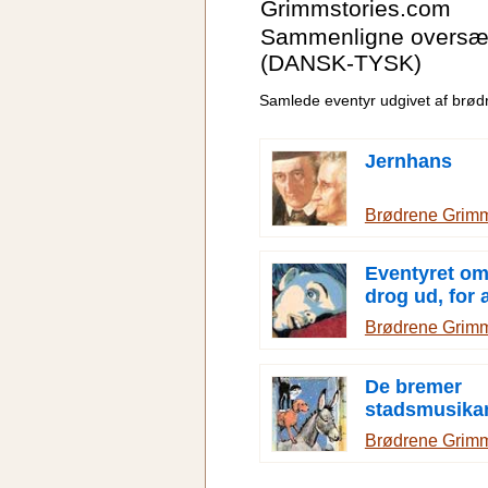
Grimmstories.com
Sammenligne oversæt
(DANSK-TYSK)
Samlede eventyr udgivet af brø
Jernhans
Brødrene Grim
Eventyret om
drog ud, for 
frygt at kend
Brødrene Grim
De bremer
stadsmusika
Brødrene Grim