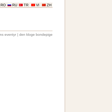
RO
RU
TR
VI
ZH
ms eventyr
|
den kloge bondepige