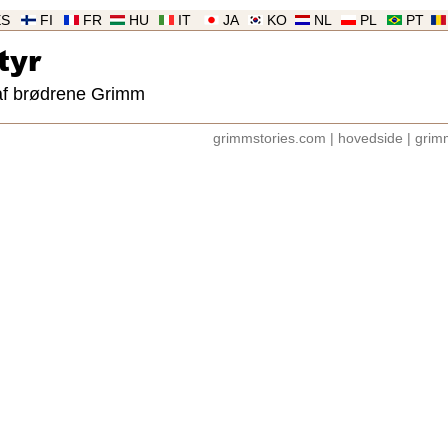
ES
FI
FR
HU
IT
JA
KO
NL
PL
PT
tyr
af brødrene Grimm
grimmstories.com
|
hovedside
|
grim