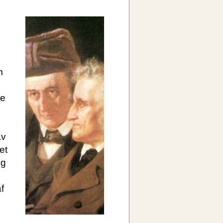
m
de
av
et
og
f