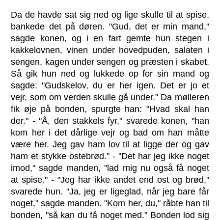
Da de havde sat sig ned og lige skulle til at spise,
bankede det på døren. "Gud, det er min mand,"
sagde konen, og i en fart gemte hun stegen i
kakkelovnen, vinen under hovedpuden, salaten i
sengen, kagen under sengen og præsten i skabet.
Så gik hun ned og lukkede op for sin mand og
sagde: "Gudskelov, du er her igen. Det er jo et
vejr, som om verden skulle gå under." Da mølleren
fik øje på bonden, spurgte han: "Hvad skal han
der." - "Å, den stakkels fyr," svarede konen, "han
kom her i det dårlige vejr og bad om han måtte
være her. Jeg gav ham lov til at ligge der og gav
ham et stykke ostebrød." - "Det har jeg ikke noget
imod," sagde manden, "lad mig nu også få noget
at spise." - "Jeg har ikke andet end ost og brød,"
svarede hun. "Ja, jeg er ligeglad, når jeg bare får
noget," sagde manden. "Kom her, du," råbte han til
bonden, "så kan du få noget med." Bonden lod sig