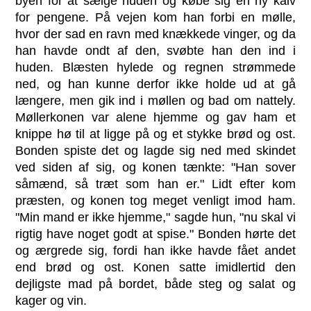
byen for at sælge huden og købe sig en ny kalv
for pengene. På vejen kom han forbi en mølle,
hvor der sad en ravn med knækkede vinger, og da
han havde ondt af den, svøbte han den ind i
huden. Blæsten hylede og regnen strømmede
ned, og han kunne derfor ikke holde ud at gå
længere, men gik ind i møllen og bad om nattely.
Møllerkonen var alene hjemme og gav ham et
knippe hø til at ligge på og et stykke brød og ost.
Bonden spiste det og lagde sig ned med skindet
ved siden af sig, og konen tænkte: "Han sover
såmænd, så træt som han er." Lidt efter kom
præsten, og konen tog meget venligt imod ham.
"Min mand er ikke hjemme," sagde hun, "nu skal vi
rigtig have noget godt at spise." Bonden hørte det
og ærgrede sig, fordi han ikke havde fået andet
end brød og ost. Konen satte imidlertid den
dejligste mad på bordet, både steg og salat og
kager og vin.