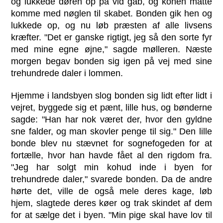
og lukkede døren op på vid gab, og konen måtte
komme med nøglen til skabet. Bonden gik hen og
lukkede op, og nu løb præsten af alle livsens
kræfter. "Det er ganske rigtigt, jeg så den sorte fyr
med mine egne øjne," sagde mølleren. Næste
morgen begav bonden sig igen på vej med sine
trehundrede daler i lommen.
Hjemme i landsbyen slog bonden sig lidt efter lidt i
vejret, byggede sig et pænt, lille hus, og bønderne
sagde: "Han har nok været der, hvor den gyldne
sne falder, og man skovler penge til sig." Den lille
bonde blev nu stævnet for sognefogeden for at
fortælle, hvor han havde fået al den rigdom fra.
"Jeg har solgt min kohud inde i byen for
trehundrede daler," svarede bonden. Da de andre
hørte det, ville de også mele deres kage, løb
hjem, slagtede deres køer og trak skindet af dem
for at sælge det i byen. "Min pige skal have lov til