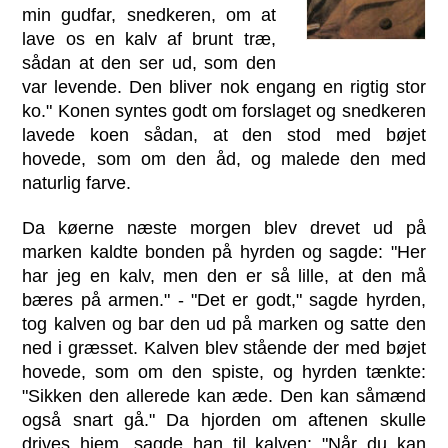
min gudfar, snedkeren, om at
lave os en kalv af brunt træ,
sådan at den ser ud, som den
var levende. Den bliver nok engang en rigtig stor
ko." Konen syntes godt om forslaget og snedkeren
lavede koen sådan, at den stod med bøjet
hovede, som om den åd, og malede den med
naturlig farve.
Da køerne næste morgen blev drevet ud på
marken kaldte bonden på hyrden og sagde: "Her
har jeg en kalv, men den er så lille, at den må
bæres på armen." - "Det er godt," sagde hyrden,
tog kalven og bar den ud på marken og satte den
ned i græsset. Kalven blev stående der med bøjet
hovede, som om den spiste, og hyrden tænkte:
"Sikken den allerede kan æde. Den kan såmænd
også snart gå." Da hjorden om aftenen skulle
drives hjem, sagde han til kalven: "Når du kan