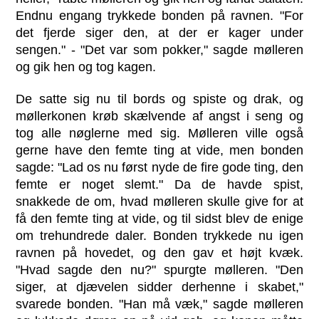
Endnu engang trykkede bonden på ravnen. "For
det fjerde siger den, at der er kager under
sengen." - "Det var som pokker," sagde mølleren
og gik hen og tog kagen.
De satte sig nu til bords og spiste og drak, og
møllerkonen krøb skælvende af angst i seng og
tog alle nøglerne med sig. Mølleren ville også
gerne have den femte ting at vide, men bonden
sagde: "Lad os nu først nyde de fire gode ting, den
femte er noget slemt." Da de havde spist,
snakkede de om, hvad mølleren skulle give for at
få den femte ting at vide, og til sidst blev de enige
om trehundrede daler. Bonden trykkede nu igen
ravnen på hovedet, og den gav et højt kvæk.
"Hvad sagde den nu?" spurgte mølleren. "Den
siger, at djævelen sidder derhenne i skabet,"
svarede bonden. "Han må væk," sagde mølleren