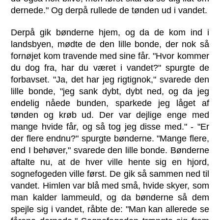
dernede." Og derpå rullede de tønden ud i vandet.
Derpå gik bønderne hjem, og da de kom ind i
landsbyen, mødte de den lille bonde, der nok så
fornøjet kom travende med sine får. "Hvor kommer
du dog fra, har du været i vandet?" spurgte de
forbavset. "Ja, det har jeg rigtignok," svarede den
lille bonde, "jeg sank dybt, dybt ned, og da jeg
endelig nåede bunden, sparkede jeg låget af
tønden og krøb ud. Der var dejlige enge med
mange hvide får, og så tog jeg disse med." - "Er
der flere endnu?" spurgte bønderne. "Mange flere,
end I behøver," svarede den lille bonde. Bønderne
aftalte nu, at de hver ville hente sig en hjord,
sognefogeden ville først. De gik så sammen ned til
vandet. Himlen var blå med små, hvide skyer, som
man kalder lammeuld, og da bønderne så dem
spejle sig i vandet, råbte de: "Man kan allerede se