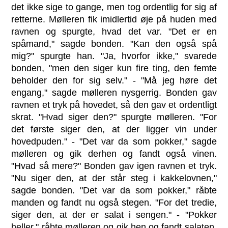
det ikke sige to gange, men tog ordentlig for sig af
retterne. Mølleren fik imidlertid øje på huden med
ravnen og spurgte, hvad det var. "Det er en
spåmand," sagde bonden. "Kan den også spå
mig?" spurgte han. "Ja, hvorfor ikke," svarede
bonden, "men den siger kun fire ting, den femte
beholder den for sig selv." - "Må jeg høre det
engang," sagde mølleren nysgerrig. Bonden gav
ravnen et tryk på hovedet, så den gav et ordentligt
skrat. "Hvad siger den?" spurgte mølleren. "For
det første siger den, at der ligger vin under
hovedpuden." - "Det var da som pokker," sagde
mølleren og gik derhen og fandt også vinen.
"Hvad så mere?" Bonden gav igen ravnen et tryk.
"Nu siger den, at der står steg i kakkelovnen,"
sagde bonden. "Det var da som pokker," råbte
manden og fandt nu også stegen. "For det tredie,
siger den, at der er salat i sengen." - "Pokker
heller," råbte mølleren og gik hen og fandt salaten.