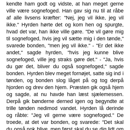
kendte ham godt og vidste, at han meget gerne
ville være sognefoged. Han gav sig nu til at råbe
af alle livsens kræfter: "Nej, jeg vil ikke, jeg vil
ikke." Hyrden hørte det og kom hen og spurgte,
hvad det var, han ikke ville gøre. "De vil gøre mig
til sognefoged, hvis jeg vil sætte mig i den tønde,"
svarede bonden, "men jeg vil ikke." - "Er det ikke
andet," sagde hyrden, "hvis jeg kunne blive
sognefoged, ville jeg straks gøre det." - "Ja, hvis
du gør det, bliver du også sognefoged," sagde
bonden. Hyrden blev meget fornøjet, satte sig ind i
tønden, og bonden slog låget på og tog derpå
hjorden og drev den hjem. Præsten gik også hjem
og sagde, at nu havde han læst sjælemessen.
Derpå gik bønderne derned igen og begyndte at
trille tønden nedimod vandet. Hyrden lå derinde
og råbte: "Jeg vil gerne være sognefoged." De
troede, at det var bonden, og svarede: "Det skal
du også nok blive, men først skal du se dig lidt om