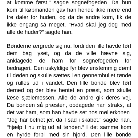
at komme først," sagde sognefogeden. Da hun
kom til købmanden gav han hende ikke mere end
tre daler for huden, og da de andre kom, fik de
ikke engang så meget. "Hvad skal jeg dog med
alle de huder?" sagde han.
Bønderne ærgrede sig nu, fordi den lille havde ført
dem bag lyset, og da de ville hævne sig,
anklagede de ham for sognefogeden for
bedrageri. Den uskyldige fyr blev enstemmig dømt
til døden og skulle sættes i en gennemhullet tønde
og rulles ud i vandet. Den lille bonde blev ført
derned og der blev hentet en præst, som skulle
læse sjælemessen. Alle de andre gik deres vej.
Da bonden så præsten, opdagede han straks, at
det var ham, som han havde set hos møllerkonen.
"Jeg har befriet jer, da I sad i skabet," sagde han,
"hjælp I nu mig ud af tønden." I det samme kom
en hyrde forbi med sin hjord. Den lille bonde