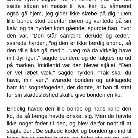
sætte sådan en masse til livs, kan du såmænd
også gå hjem, jeg gider ikke slæbe på dig." Den
lille bonde stod udenfor døren og ventede på sin
kalv, og da hyrden kom gående, spurgte han, hvor
den var. "Den står såmænd derude og æder,"
svarede hyrden, "og den er ikke færdig endnu, så
den ville ikke gå med." - "Jeg må da virkelig have
mit dyr igen," sagde bonden, og de fulgtes nu ud
på marken. Imidlertid var den blevet stjålet. "Den
er vel løbet væk," sagde hyrden. "Tak skal du
have, min ven," svarede bonden og anklagede
ham for sognefogeden, der dømte, at han til straf
for sin skødesløshed skulle give bonden en ko.
Endelig havde den lille bonde og hans kone den
ko, de så længe havde ønsket sig. Men de havde
ikke noget foder til den, og blev derfor nødt til at
slagte den. De saltede kødet og bonden gik ind til