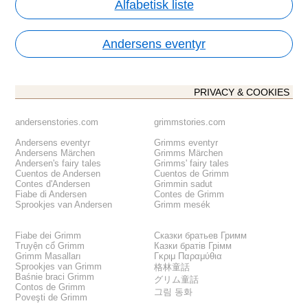
Alfabetisk liste
Andersens eventyr
PRIVACY & COOKIES
andersenstories.com
grimmstories.com
Andersens eventyr
Grimms eventyr
Andersens Märchen
Grimms Märchen
Andersen's fairy tales
Grimms' fairy tales
Cuentos de Andersen
Cuentos de Grimm
Contes d'Andersen
Grimmin sadut
Fiabe di Andersen
Contes de Grimm
Sprookjes van Andersen
Grimm mesék
Fiabe dei Grimm
Сказки братьев Гримм
Truyện cổ Grimm
Казки братів Грімм
Grimm Masalları
Γκριμ Παραμύθια
Sprookjes van Grimm
格林童話
Baśnie braci Grimm
グリム童話
Contos de Grimm
그림 동화
Poveşti de Grimm