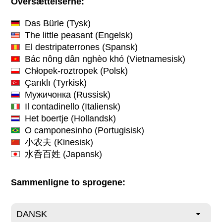
Oversættelserne:
Das Bürle
(Tysk)
The little peasant
(Engelsk)
El destripaterrones
(Spansk)
Bác nông dân nghèo khó
(Vietnamesisk)
Chłopek-roztropek
(Polsk)
Çarıklı
(Tyrkisk)
Мужичонка
(Russisk)
Il contadinello
(Italiensk)
Het boertje
(Hollandsk)
O camponesinho
(Portugisisk)
小农夫
(Kinesisk)
水呑百姓
(Japansk)
Sammenligne to sprogene: