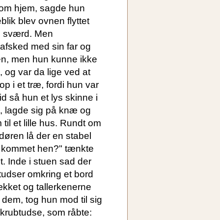
 kom hjem, sagde hun
lik blev ovnen flyttet
pe sværd. Men
 afsked med sin far og
vnen, men hun kunne ikke
, og var da lige ved at
p i et træ, fordi hun var
d så hun et lys skinne i
t, lagde sig på knæ og
 til et lille hus. Rundt om
døren lå der en stabel
og kommet hen?" tænkte
. Inde i stuen sad der
udser omkring et bord
ækket og tallerkenerne
 dem, tog hun mod til sig
skrubtudse, som råbte: