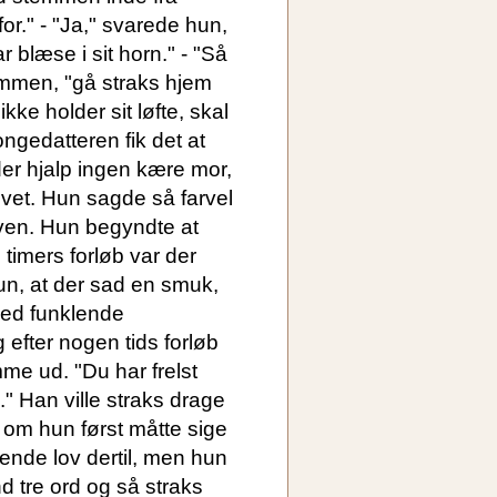
r." - "Ja," svarede hun,
 blæse i sit horn." - "Så
emmen, "gå straks hjem
ikke holder sit løfte, skal
ongedatteren fik det at
der hjalp ingen kære mor,
vet. Hun sagde så farvel
skoven. Hun begyndte at
 timers forløb var der
un, at der sad en smuk,
med funklende
efter nogen tids forløb
mme ud. "Du har frelst
" Han ville straks drage
 om hun først måtte sige
hende lov dertil, men hun
d tre ord og så straks