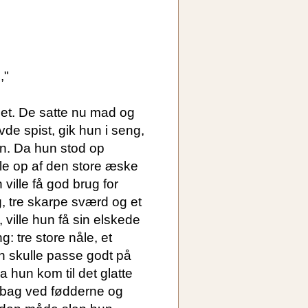
,"
net. De satte nu mad og
de spist, gik hun i seng,
vn. Da hun stod op
le op af den store æske
ille få god brug for
g, tre skarpe sværd og et
ville hun få sin elskede
: tre store nåle, et
n skulle passe godt på
 hun kom til det glatte
e bag ved fødderne og