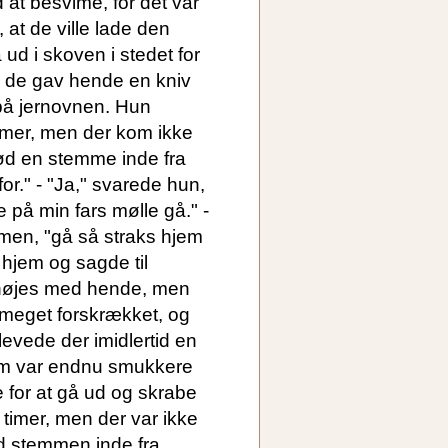
d at besvime, for det var
at de ville lade den
ud i skoven i stedet for
g de gav hende en kniv
 på jernovnen. Hun
imer, men der kom ikke
lød en stemme inde fra
r." - "Ja," svarede hun,
 på min fars mølle gå." -
mmen, "gå så straks hjem
hjem og sagde til
 nøjes med hende, men
 meget forskrækket, og
 levede der imidlertid en
som var endnu smukkere
e for at gå ud og skrabe
 timer, men der var ikke
ød stemmen inde fra