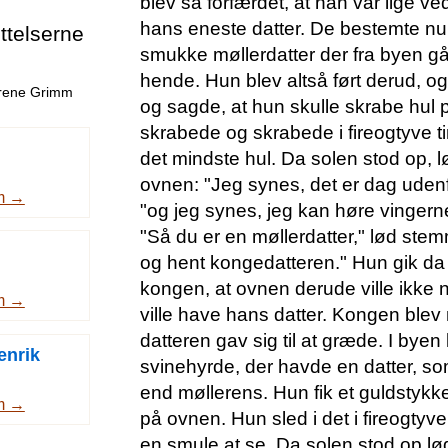
blev så forfærdet, at han var lige ve
hans eneste datter. De bestemte nu, 
telserne
smukke møllerdatter der fra byen gå 
hende. Hun blev altså ført derud, o
drene Grimm
og sagde, at hun skulle skrabe hul
skrabede og skrabede i fireogtyve t
det mindste hul. Da solen stod op, 
ovnen: "Jeg synes, det er dag udenfo
m →
"og jeg synes, jeg kan høre vingerne
"Så du er en møllerdatter," lød ste
og hent kongedatteren." Hun gik da 
kongen, at ovnen derude ville ikke
m →
ville have hans datter. Kongen blev
datteren gav sig til at græde. I byen
enrik
svinehyrde, der havde en datter, 
end møllerens. Hun fik et guldstykk
m →
på ovnen. Hun sled i det i fireogtyve
en smule at se. Da solen stod op l