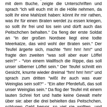
mit dem Buche, zeigte die Unterschriften und
sprach "ich will euch mit in die Hölle nehmen, da
sollt ihr eine Mahlzeit haben: könnt ihr mir rathen,
was ihr für einen Braten werdet zu essen kriegen,
so sollt ihr frei und los sein und dürft auch das
Peitschchen behalten." Da fieng der erste Soldat
an "in der großen Nordsee liegt eine todte
Meerkatze, das wird wohl der Braten sein." Der
Teufel ärgerte sich, machte "hm! hm! hm!" und
fragte den zweiten "was soll aber euer Löffel
sein?" - "Von einem Wallfisch die Rippe, das soll
unser silberner Löffel sein." Der Teufel schnitt ein
Gesicht, knurrte wieder dreimal "hm! hm! hm!" und
sprach zum dritten "wißt ihr auch was euer
Weinglas sein soll?" - "Ein alter Pferdefuß, das soll
unser Weinglas sein." Da flog der Teufel mit einem
lauten Schrei fort und hatte keine Gewalt mehr
über sie: aber die drei behielten das Peitschchen,
schlugen Geld hervor, so viel sie wollten, und