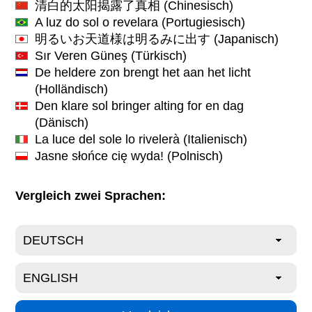
清白的太阳揭露了真相
(Chinesisch)
A luz do sol o revelara
(Portugiesisch)
明るいお天道様は明るみに出す
(Japanisch)
Sır Veren Güneş
(Türkisch)
De heldere zon brengt het aan het licht
(Holländisch)
Den klare sol bringer alting for en dag
(Dänisch)
La luce del sole lo rivelerà
(Italienisch)
Jasne słońce cię wyda!
(Polnisch)
Vergleich zwei Sprachen: