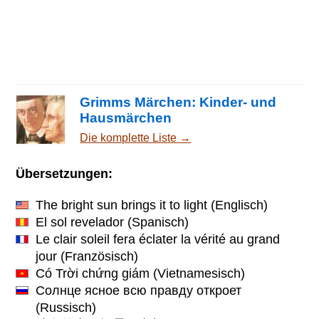
Grimms Märchen: Kinder- und
Hausmärchen
Die komplette Liste →
Übersetzungen:
The bright sun brings it to light
(Englisch)
El sol revelador
(Spanisch)
Le clair soleil fera éclater la vérité au grand
jour
(Französisch)
Có Trời chứng giám
(Vietnamesisch)
Солнце ясное всю правду откроет
(Russisch)