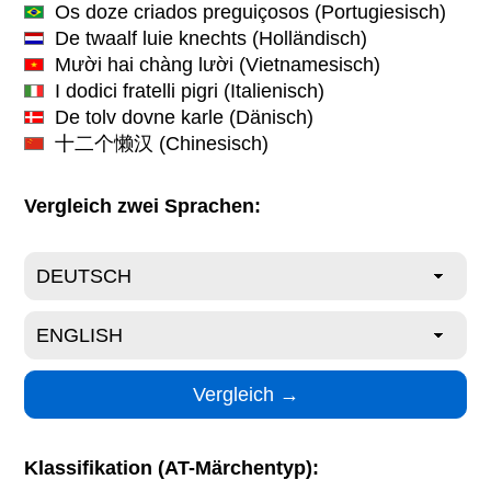
Os doze criados preguiçosos
(Portugiesisch)
De twaalf luie knechts
(Holländisch)
Mười hai chàng lười
(Vietnamesisch)
I dodici fratelli pigri
(Italienisch)
De tolv dovne karle
(Dänisch)
十二个懒汉
(Chinesisch)
Vergleich zwei Sprachen:
Klassifikation (AT-Märchentyp):