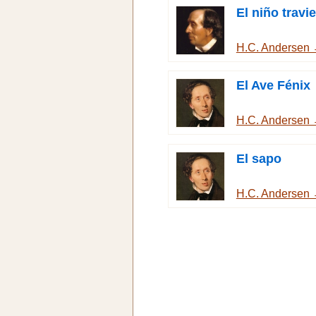
El niño travi
H.C. Andersen
El Ave Fénix
H.C. Andersen
El sapo
H.C. Andersen