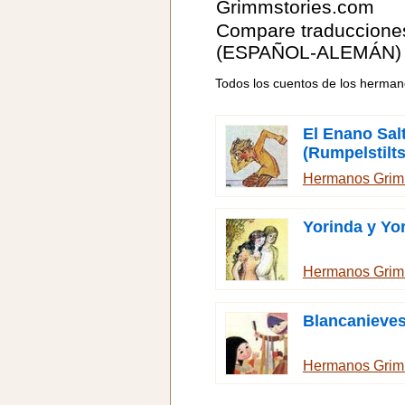
Grimmstories.com
Compare traduccione
(ESPAÑOL-ALEMÁN)
Todos los cuentos de los herma
El Enano Sal
(Rumpelstilts
Hermanos Gri
Yorinda y Yo
Hermanos Gri
Blancanieve
Hermanos Gri