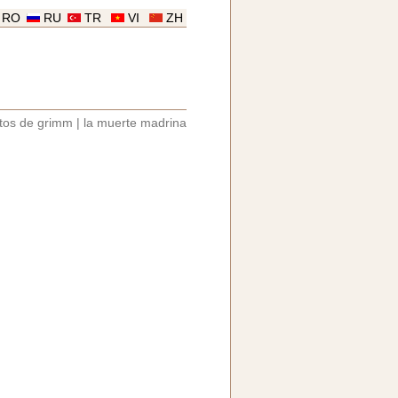
RO
RU
TR
VI
ZH
tos de grimm
|
la muerte madrina