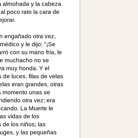
la almohada y la cabeza
 al poco rato la cara de
jorar.
an engañado otra vez,
édico y le dijo: "¡Se
arró con su mano fría, le
bre muchacho no se
eva muy honda. Y el
 de luces, filas de velas
las eran grandes, otras
a momento unas se
diendo otra vez; era
incando. La Muerte le
las vidas de los
de los niños; las
yuges, y las pequeñas