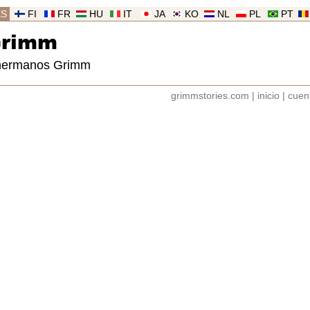
ES
FI
FR
HU
IT
JA
KO
NL
PL
PT
Grimm
 hermanos Grimm
grimmstories.com
|
inicio
|
cuen