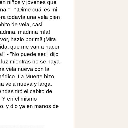
ién niños y jóvenes que
a." - "¡Dime cuál es mi
era todavía una vela bien
bito de vela, casi
madrina, madrina mía!
or, hazlo por mí! ¡Mira
vida, que me van a hacer
!" - "No puede ser," dijo
 luz mientras no se haya
na vela nueva con la
médico. La Muerte hizo
na vela nueva y larga.
das tiró el cabito de
ó. Y en el mismo
o, y dio ya en manos de