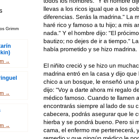
todos los hombres." Y el hombre dij
llevas a los ricos igual que a los po
s
diferencias. Serás la madrina." La m
haré rico y famoso a tu hijo; a mis 
nos Grimm
nada." Y el hombre dijo: "El prócim
bautizo; no dejes de ir a tiempo." 
tarín
había prometido y se hizo madrina.
kin)
mm →
El niñito creció y se hizo un muchac
madrina entró en la casa y dijo que l
ringuel
chico a un bosque, le enseñó una pla
dijo: "Voy a darte ahora mi regalo d
mm →
médico famoso. Cuando te llamen a 
encontrarás siempre al lado de su c
s
cabecera, podrás asegurar que le cu
hierba y se pondrá bueno. Pero si m
mm →
cama, el enfermo me pertenecerá, y 
remedio y que ningún médico le pod