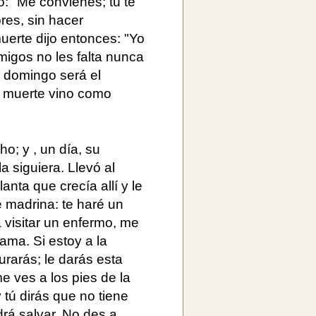
o: "Me convienes; tú te
bres, sin hacer
uerte dijo entonces: "Yo
amigos no les falta nunca
o domingo será el
La muerte vino como
ho; y , un día, su
a siguiera. Llevó al
nta que crecía allí y le
e madrina: te haré un
visitar un enfermo, me
ama. Si estoy a la
rarás; le darás esta
e ves a los pies de la
tú dirás que no tiene
rá salvar. No des a