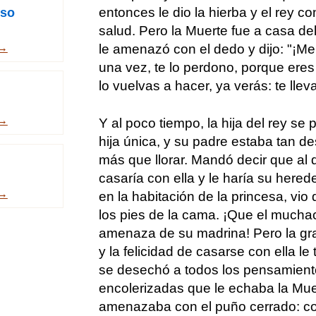
entonces le dio la hierba y el rey co
eso
salud. Pero la Muerte fue a casa d
 →
le amenazó con el dedo y dijo: "¡Me
una vez, te lo perdono, porque eres
lo vuelvas a hacer, ya verás: te llevar
 →
Y al poco tiempo, la hija del rey s
hija única, y su padre estaba tan 
más que llorar. Mandó decir que al q
casaría con ella y le haría su herede
 →
en la habitación de la princesa, vio
los pies de la cama. ¡Que el mucha
amenaza de su madrina! Pero la gra
y la felicidad de casarse con ella le
se desechó a todos los pensamiento
encolerizadas que le echaba la Mue
amenazaba con el puño cerrado: co