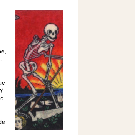
he,
.
ue
 Y
ro
de