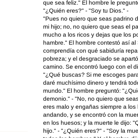
que sea feliz." El hombre le pregunt
"¿Quién eres?" - "Soy tu Dios." -
"Pues no quiero que seas padrino 
mi hijo; no, no quiero que seas el p
mucho a los ricos y dejas que los
hambre." El hombre contestó así al
comprendía con qué sabiduría repart
pobreza; y el desgraciado se apartó
camino. Se encontró luego con el di
"¿Qué buscas? Si me escoges para p
daré muchísimo dinero y tendrá todo
mundo." El hombre preguntó: "¿Quié
demonio." - "No, no quiero que seas
eres malo y engañas siempre a los
andando, y se encontró con la muer
en los huesos; y la muerte le dijo: 
hijo." - "¿Quién eres?" - "Soy la mu