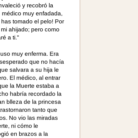
nvaleció y recobró la
el médico muy enfadada,
 has tomado el pelo! Por
 mi ahijado; pero como
é a ti."
e puso muy enferma. Era
desesperado que no hacía
ue salvara a su hija le
ro. El médico, al entrar
 que la Muerte estaba a
cho habría recordado la
n blleza de la princesa
 trastornaron tanto que
s. No vio las miradas
rte, ni cómo le
gió en brazos a la