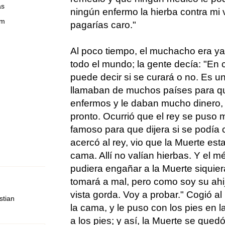
as
ningún enfermo la hierba contra mi 
om
pagarías caro."
Al poco tiempo, el muchacho era y
todo el mundo; la gente decía: "En 
puede decir si se curará o no. Es u
llamaban de muchos países para que 
enfermos y le daban mucho dinero, 
pronto. Ocurrió que el rey se puso 
famoso para que dijera si se podía 
acercó al rey, vio que la Muerte esta
cama. Allí no valían hierbas. Y el m
pudiera engañar a la Muerte siquier
tomará a mal, pero como soy su ahi
vista gorda. Voy a probar." Cogió al 
stian
la cama, y le puso con los pies en 
a los pies; y así, la Muerte se quedó