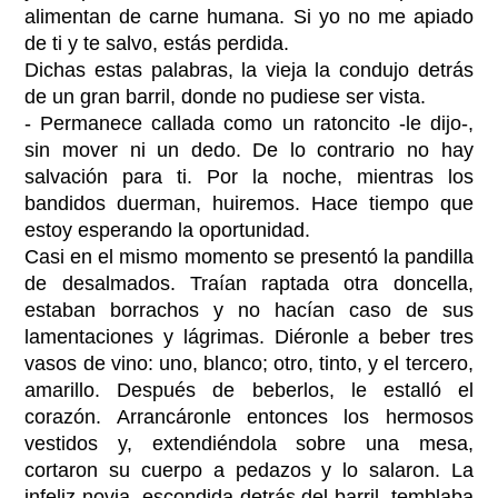
alimentan de carne humana. Si yo no me apiado
de ti y te salvo, estás perdida.
Dichas estas palabras, la vieja la condujo detrás
de un gran barril, donde no pudiese ser vista.
- Permanece callada como un ratoncito -le dijo-,
sin mover ni un dedo. De lo contrario no hay
salvación para ti. Por la noche, mientras los
bandidos duerman, huiremos. Hace tiempo que
estoy esperando la oportunidad.
Casi en el mismo momento se presentó la pandilla
de desalmados. Traían raptada otra doncella,
estaban borrachos y no hacían caso de sus
lamentaciones y lágrimas. Diéronle a beber tres
vasos de vino: uno, blanco; otro, tinto, y el tercero,
amarillo. Después de beberlos, le estalló el
corazón. Arrancáronle entonces los hermosos
vestidos y, extendiéndola sobre una mesa,
cortaron su cuerpo a pedazos y lo salaron. La
infeliz novia, escondida detrás del barril, temblaba