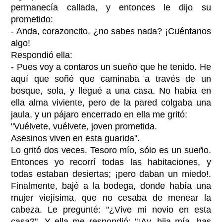
permanecía callada, y entonces le dijo su
prometido:
- Anda, corazoncito, ¿no sabes nada? ¡Cuéntanos
algo!
Respondió ella:
- Pues voy a contaros un sueño que he tenido. He
aquí que soñé que caminaba a través de un
bosque, sola, y llegué a una casa. No había en
ella alma viviente, pero de la pared colgaba una
jaula, y un pájaro encerrado en ella me gritó:
"Vuélvete, vuélvete, joven prometida.
Asesinos viven en esta guarida".
Lo gritó dos veces. Tesoro mío, sólo es un sueño.
Entonces yo recorrí todas las habitaciones, y
todas estaban desiertas; ¡pero daban un miedo!.
Finalmente, bajé a la bodega, donde había una
mujer viejísima, que no cesaba de menear la
cabeza. Le pregunté: "¿Vive mi novio en esta
casa?". Y ella me respondió: "¡Ay, hija mía, has