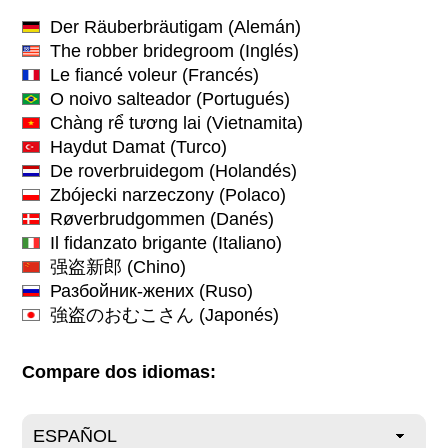
Der Räuberbräutigam
(Alemán)
The robber bridegroom
(Inglés)
Le fiancé voleur
(Francés)
O noivo salteador
(Portugués)
Chàng rể tương lai
(Vietnamita)
Haydut Damat
(Turco)
De roverbruidegom
(Holandés)
Zbójecki narzeczony
(Polaco)
Røverbrudgommen
(Danés)
Il fidanzato brigante
(Italiano)
强盗新郎
(Chino)
Разбойник-жених
(Ruso)
強盗のおむこさん
(Japonés)
Compare dos idiomas: